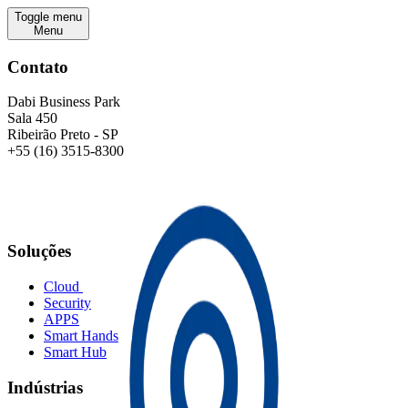
Seja um parceiro​​​​‌ ‍ ​‍​‍‌‍ ‌ ​‍‌‍‍‌‌‍‌ ‌‍‍‌‌‍ ‍​‍​‍​ ‍‍​‍​‍‌ ​ ‌‍​‌‌‍ ‍‌‍‍‌‌ ‌​‌ ‍‌​‍ ‍‌‍‍‌‌‍ ​‍​‍​‍ ​​‍​‍‌‍‍​‌ ​‍‌‍‌‌‌‍‌‍​‍​‍​ ‍‍​‍​‍‌‍‍​‌ ‌​‌ ‌​‌ ​​‌ ​ ​ ‍‍​‍ ​‍ ‌‍​ ‌‍​ ‌‍ ‌‌ ‌​‌‍‌‌‌‍​ ‌‍ ‍‌‍ ‌‍ ​‌‍ ‌‍‌ ‌‍‍‌‌‍​‌​‍ ‍‌‍​ ‌‍ ‌‍ ‌​‍ ‍‌‍​‍‌ ​‍​‍ ‌‍​‌‌‍‌​‌‍ ‌‌‍‍‌‌‍ ‍​‍ ‌‍‍‌‌‍ ‍‌ ‌​‌‍‌‌‌‍ ‍‌ ‌​​‍ ‌‍‌‌‌‍‌​‌‍‍‌‌ ‌​​‍ ‌‍ ‌‌‍ ‌‍‌​‌‍‌‌​ ‌‌ ​​‌ ​‍‌‍‌‌‌ ​ ‌‍‌‌‌‍ ‍‌ ‌​‌‍​‌‌ ‌​‌‍‍‌‌‍ ‌‍ ‍​ ‍ ‌‍‍‌‌‍‌​​ ‌‌‍ ‍‌‍​‌‌ ‌‍‌‍​‍‌‍​‌‌ ​‍​ ‍ ‌ ‌​‌ ‍‌‌ ​​‌‍‌‌​ ‌‌‍ ‍‌‍​‌‌ ‌‍‌‍​‍‌‍​‌‌ ​‍​ ‍ ‌ ​​‌‍​‌‌ ‌​‌‍‍​​ ‌‌‍ ‍‌‍​‌‌ ‌‍‌‍​‍‌‍​‌‌ ​‍‌​‍‌‌ ‌​‌‍‌‌‌‍ ‌‌ ​ ​‍‌‌​ ‌‌‌​​‍‌‌ ‌‍‍ ‌‍‌‌‌ ‍‌​‍‌‌​ ​ ‌​‌​​‍‌‌​ ​ ‌​‌​​‍‌‌​ ​‍​ ​‍‌‍​ ​ ‌‌​ ‍​​ ​​‌‍​‍​ ​ ‌‍‌​​ ‌‌‌‍‌‌​ ​‍‌‍​‍‌‍‌‍​‍‌‌​ ​‍​ ​‍​‍‌‌​ ‌‌‌​‌​​‍ ‍‌‍ ​‌‍​‌‌‍​‍‌‍‌‌‌‍ ​​‍‌‌​ ‌‌‌​​‍‌‌ ‌‍‍ ‌‍‌‌‌ ‍‌​‍‌‌​ ​ ‌​‌​​‍‌‌​ ​ ‌​‌​​‍‌‌​ ​‍​ ​‍‌ ​​‌ ‌​​‍‌‌​ ​‍​ ​‍​‍‌‌​ ‌‌‌​‌​​‍ ‍‌ ‌‍‌‍​‌‌‍ ​‌ ‌‌‌‍‌‌​ ‌‍​‍‌‍​‌‌ ​ ‌‍‌‌‌‌‌‌‌ ​‍‌‍ ​​ ‌‌‍‍​‌ ‌​‌ ‌​‌ ​​‌ ​ ​‍‌‌​ ​ ‌​​‌​‍‌‌​ ​‍‌​‌‍​‍‌‌​ ​‍‌​‌‍‌‍​ ‌‍​ ‌‍ ‌‌ ‌​‌‍‌‌‌‍​ ‌‍ ‍‌‍ ‌‍ ​‌‍ ‌‍‌ ‌‍‍‌‌‍​‌​‍ ‍‌‍​ ‌‍ ‌‍ ‌​‍ ‍‌‍​‍‌ ​‍​‍‌‌​ ​‍‌​‌‍‌‍​‌‌‍‌​‌‍ ‌‌‍‍‌‌‍ ‍​‍‌‍‌‍‍‌‌‍‌​​ ‌‌‍ ‍‌‍​‌‌ ‌‍‌‍​‍‌‍​‌‌ ​‍​‍‌‍‌ ‌​‌ ‍‌‌ ​​‌‍‌‌​ ‌‌‍ ‍‌‍​‌‌ ‌‍‌‍​‍‌‍​‌‌ ​‍​‍‌‍‌ ​​‌‍​‌‌ ‌​‌‍‍​​ ‌‌‍ ‍‌‍​‌‌ ‌‍‌‍​‍‌‍​‌‌ ​‍‌​‍‌‌ ‌​‌‍‌‌‌‍ ‌‌ ​ ​‍‌‌​ ‌‌‌​​‍‌‌ ‌‍‍ ‌‍‌‌‌ ‍‌​‍‌‌​ ​ ‌​‌​​‍‌‌​ ​ ‌​‌​​‍‌‌​ ​‍​ ​‍‌‍​ ​ ‌‌​ ‍​​ ​​‌‍​‍​ ​ ‌‍‌​​ ‌‌‌‍‌‌​ ​‍‌‍​‍‌‍‌‍​‍‌‌​ ​‍​ ​‍​‍‌‌​ ‌‌‌​‌​​‍ ‍‌‍ ​‌‍​‌‌‍​‍‌‍‌‌‌‍ ​​‍‌‌​ ‌‌‌​​‍‌‌ ‌‍‍ ‌‍‌‌‌ ‍‌​‍‌‌​ ​ ‌​‌​​‍‌‌​ ​ ‌​‌​​‍‌‌​ ​‍​ ​‍‌ ​​‌ ‌​​‍‌‌​ ​‍​ ​‍​‍‌‌​ ‌‌‌​‌​​‍ ‍‌ ‌‍‌‍​‌‌‍ ​‌ ‌‌‌‍‌‌​‍‌‍‌ ​​‌‍‌‌‌ ​‍‌ ​ ‌ ​​‌‍‌‌‌‍​ ‌ ‌​‌‍‍‌‌ ‌‍‌‍‌‌​ ‌‌ ​​‌ ‌‌‌‍​‍‌‍ ​‌‍‍‌‌ ​ ‌‍‍​‌‍‌‌‌‍‌​​‍​‍‌ ‌
Trabalhe conosco​​​​‌ ‍ ​‍​‍‌‍ ‌ ​‍‌‍‍‌‌‍‌ ‌‍‍‌‌‍ ‍​‍​‍​ ‍‍​‍​‍‌ ​ ‌‍​‌‌‍ ‍‌‍‍‌‌ ‌​‌ ‍‌​‍ ‍‌‍‍‌‌‍ ​‍​‍​‍ ​​‍​‍‌‍‍​‌ ​‍‌‍‌‌‌‍‌‍​‍​‍​ ‍‍​‍​‍‌‍‍​‌ ‌​‌ ‌​‌ ​​‌ ​ ​ ‍‍​‍ ​‍ ‌‍​ ‌‍​ ‌‍ ‌‌ ‌​‌‍‌‌‌‍​ ‌‍ ‍‌‍ ‌‍ ​‌‍ ‌‍‌ ‌‍‍‌‌‍​‌​‍ ‍‌‍​ ‌‍ ‌‍ ‌​‍ ‍‌‍​‍‌ ​‍​‍ ‌‍​‌‌‍‌​‌‍ ‌‌‍‍‌‌‍ ‍​‍ ‌‍‍‌‌‍ ‍‌ ‌​‌‍‌‌‌‍ ‍‌ ‌​​‍ ‌‍‌‌‌‍‌​‌‍‍‌‌ ‌​​‍ ‌‍ ‌‌‍ ‌‍‌​‌‍‌‌​ ‌‌ ​​‌ ​‍‌‍‌‌‌ ​ ‌‍‌‌‌‍ ‍‌ ‌​‌‍​‌‌ ‌​‌‍‍‌‌‍ ‌‍ ‍​ ‍ ‌‍‍‌‌‍‌​​ ‌‌‍ ‍‌‍​‌‌ ‌‍‌‍​‍‌‍​‌‌ ​‍​ ‍ ‌ ‌​‌ ‍‌‌ ​​‌‍‌‌​ ‌‌‍ ‍‌‍​‌‌ ‌‍‌‍​‍‌‍​‌‌ ​‍​ ‍ ‌ ​​‌‍​‌‌ ‌​‌‍‍​​ ‌‌‍ ‍‌‍​‌‌ ‌‍‌‍​‍‌‍​‌‌ ​‍‌​‍‌‌ ‌​‌‍‌‌‌‍ ‌‌ ​ ​‍‌‌​ ‌‌‌​​‍‌‌ ‌‍‍ ‌‍‌‌‌ ‍‌​‍‌‌​ ​ ‌​‌​​‍‌‌​ ​ ‌​‌​​‍‌‌​ ​‍​ ​‍​ ‌‌​ ​ ​ ‍‌​ ‌‍‌‍‌‍​ ​​‌‍‌​​ ​​‌‍​‍​ ​​‌‍​ ‌‍‌​​‍‌‌​ ​‍​ ​‍​‍‌‌​ ‌‌‌​‌​​‍ ‍‌‍ ​‌‍​‌‌‍​‍‌‍‌‌‌‍ ​​‍‌‌​ ‌‌‌​​‍‌‌ ‌‍‍ ‌‍‌‌‌ ‍‌​‍‌‌​ ​ ‌​‌​​‍‌‌​ ​ ‌​‌​​‍‌‌​ ​‍​ ​‍‌ ​​‌ ‌​​‍‌‌​ ​‍​ ​‍​‍‌‌​ ‌‌‌​‌​​‍ ‍‌ ‌‍‌‍​‌‌‍ ​‌ ‌‌‌‍‌‌​ ‌‍​‍‌‍​‌‌ ​ ‌‍‌‌‌‌‌‌‌ ​‍‌‍ ​​ ‌‌‍‍​‌ ‌​‌ ‌​‌ ​​‌ ​ ​‍‌‌​ ​ ‌​​‌​‍‌‌​ ​‍‌​‌‍​‍‌‌​ ​‍‌​‌‍‌‍​ ‌‍​ ‌‍ ‌‌ ‌​‌‍‌‌‌‍​ ‌‍ ‍‌‍ ‌‍ ​‌‍ ‌‍‌ ‌‍‍‌‌‍​‌​‍ ‍‌‍​ ‌‍ ‌‍ ‌​‍ ‍‌‍​‍‌ ​‍​‍‌‌​ ​‍‌​‌‍‌‍​‌‌‍‌​‌‍ ‌‌‍‍‌‌‍ ‍​‍‌‍‌‍‍‌‌‍‌​​ ‌‌‍ ‍‌‍​‌‌ ‌‍‌‍​‍‌‍​‌‌ ​‍​‍‌‍‌ ‌​‌ ‍‌‌ ​​‌‍‌‌​ ‌‌‍ ‍‌‍​‌‌ ‌‍‌‍​‍‌‍​‌‌ ​‍​‍‌‍‌ ​​‌‍​‌‌ ‌​‌‍‍​​ ‌‌‍ ‍‌‍​‌‌ ‌‍‌‍​‍‌‍​‌‌ ​‍‌​‍‌‌ ‌​‌‍‌‌‌‍ ‌‌ ​ ​‍‌‌​ ‌‌‌​​‍‌‌ ‌‍‍ ‌‍‌‌‌ ‍‌​‍‌‌​ ​ ‌​‌​​‍‌‌​ ​ ‌​‌​​‍‌‌​ ​‍​ ​‍​ ‌‌​ ​ ​ ‍‌​ ‌‍‌‍‌‍​ ​​‌‍‌​​ ​​‌‍​‍​ ​​‌‍​ ‌‍‌​​‍‌‌​ ​‍​ ​‍​‍‌‌​ ‌‌‌​‌​​‍ ‍‌‍ ​‌‍​‌‌‍​‍‌‍‌‌‌‍ ​​‍‌‌​ ‌‌‌​​‍‌‌ ‌‍‍ ‌‍‌‌‌ ‍‌​‍‌‌​ ​ ‌​‌​​‍‌‌​ ​ ‌​‌​​‍‌‌​ ​‍​ ​‍‌ ​​‌ ‌​​‍‌‌​ ​‍​ ​‍​‍‌‌​ ‌‌‌​‌​​‍ ‍‌ ‌‍‌‍​‌‌‍ ​‌ ‌‌‌‍‌‌​‍‌‍‌ ​​‌‍‌‌‌ ​‍‌ ​ ‌ ​​‌‍‌‌‌‍​ ‌ ‌​‌‍‍‌‌ ‌‍‌‍‌‌​ ‌‌ ​​‌ ‌‌‌‍​‍‌‍ ​‌‍‍‌‌ ​ ‌‍‍​‌‍‌‌‌‍‌​​‍​‍‌ ‌
Soluções​​​​‌ ‍ ​‍​‍‌‍ ‌ ​‍‌‍‍‌‌‍‌ ‌‍‍‌‌‍ ‍​‍​‍​ ‍‍​‍​‍‌ ​ ‌‍​‌‌‍ ‍‌‍‍‌‌ ‌​‌ ‍‌​‍ ‍‌‍‍‌‌‍ ​‍​‍​‍ ​​‍​‍‌‍‍​‌ ​‍‌‍‌‌‌‍‌‍​‍​‍​ ‍‍​‍​‍‌‍‍​‌ ‌​‌ ‌​‌ ​​‌ ​ ​ ‍‍​‍ ​‍ ‌‍​ ‌‍​ ‌‍ ‌‌ ‌​‌‍‌‌‌‍​ ‌‍ ‍‌‍ ‌‍ ​‌‍ ‌‍‌ ‌‍‍‌‌‍​‌​‍ ‍‌‍​ ‌‍ ‌‍ ‌​‍ ‍‌‍​‍‌ ​‍​‍ ‌‍​‌‌‍‌​‌‍ ‌‌‍‍‌‌‍ ‍​‍ ‌‍‍‌‌‍ ‍‌ ‌​‌‍‌‌‌‍ ‍‌ ‌​​‍ ‌‍‌‌‌‍‌​‌‍‍‌‌ ‌​​‍ ‌‍ ‌‌‍ ‌‍‌​‌‍‌‌​ ‌‌ ​​‌ ​‍‌‍‌‌‌ ​ ‌‍‌‌‌‍ ‍‌ ‌​‌‍​‌‌ ‌​‌‍‍‌‌‍ ‌‍ ‍​ ‍ ‌‍‍‌‌‍‌​​ ‌‌‍ ‍‌‍​‌‌ ‌‍‌‍​‍‌‍​‌‌ ​‍​ ‍ ‌ ‌​‌ ‍‌‌ ​​‌‍‌‌​ ‌‌‍ ‍‌‍​‌‌ ‌‍‌‍​‍‌‍​‌‌ ​‍​ ‍ ‌ ​​‌‍​‌‌ ‌​‌‍‍​​ ‌‌‍ ‍‌‍​‌‌ ‌‍‌‍​‍‌‍​‌‌ ​‍‌​‍‌‌ ‌​‌‍‌‌‌‍ ‌‌ ​ ​‍‌‌​ ‌‌‌​​‍‌‌ ‌‍‍ ‌‍‌‌‌ ‍‌​‍‌‌​ ​ ‌​‌​​‍‌‌​ ​ ‌​‌​​‍‌‌​ ​‍​ ​‍​ ‌​‌‍​ ​ ‌ ​ ‌‍​ ‍‌‌‍​‍​ ​​‌‍‌‌​ ‌‍‌‍‌​‌‍‌‍‌‍​‍​‍‌‌​ ​‍​ ​‍​‍‌‌​ ‌‌‌​‌​​‍ ‍‌‍ ​‌‍​‌‌‍​‍‌‍‌‌‌‍ ​​‍‌‌​ ‌‌‌​​‍‌‌ ‌‍‍ ‌‍‌‌‌ ‍‌​‍‌‌​ ​ ‌​‌​​‍‌‌​ ​ ‌​‌​​‍‌‌​ ​‍​ ​‍‌ ​​‌ ‌​​‍‌‌​ ​‍​ ​‍​‍‌‌​ ‌‌‌​‌​​‍ ‍‌ ‌‍‌‍​‌‌‍ ​‌ ‌‌‌‍‌‌​ ‌‍​‍‌‍​‌‌ ​ ‌‍‌‌‌‌‌‌‌ ​‍‌‍ ​​ ‌‌‍‍​‌ ‌​‌ ‌​‌ ​​‌ ​ ​‍‌‌​ ​ ‌​​‌​‍‌‌​ ​‍‌​‌‍​‍‌‌​ ​‍‌​‌‍‌‍​ ‌‍​ ‌‍ ‌‌ ‌​‌‍‌‌‌‍​ ‌‍ ‍‌‍ ‌‍ ​‌‍ ‌‍‌ ‌‍‍‌‌‍​‌​‍ ‍‌‍​ ‌‍ ‌‍ ‌​‍ ‍‌‍​‍‌ ​‍​‍‌‌​ ​‍‌​‌‍‌‍​‌‌‍‌​‌‍ ‌‌‍‍‌‌‍ ‍​‍‌‍‌‍‍‌‌‍‌​​ ‌‌‍ ‍‌‍​‌‌ ‌‍‌‍​‍‌‍​‌‌ ​‍​‍‌‍‌ ‌​‌ ‍‌‌ ​​‌‍‌‌​ ‌‌‍ ‍‌‍​‌‌ ‌‍‌‍​‍‌‍​‌‌ ​‍​‍‌‍‌ ​​‌‍​‌‌ ‌​‌‍‍​​ ‌‌‍ ‍‌‍​‌‌ ‌‍‌‍​‍‌‍​‌‌ ​‍‌​‍‌‌ ‌​‌‍‌‌‌‍ ‌‌ ​ ​‍‌‌​ ‌‌‌​​‍‌‌ ‌‍‍ ‌‍‌‌‌ ‍‌​‍‌‌​ ​ ‌​‌​​‍‌‌​ ​ ‌​‌​​‍‌‌​ ​‍​ ​‍​ ‌​‌‍​ ​ ‌ ​ ‌‍​ ‍‌‌‍​‍​ ​​‌‍‌‌​ ‌‍‌‍‌​‌‍‌‍‌‍​‍​‍‌‌​ ​‍​ ​‍​‍‌‌​ ‌‌‌​‌​​‍ ‍‌‍ ​‌‍​‌‌‍​‍‌‍‌‌‌‍ ​​‍‌‌​ ‌‌‌​​‍‌‌ ‌‍‍ ‌‍‌‌‌ ‍‌​‍‌‌​ ​ ‌​‌​​‍‌‌​ ​ ‌​‌​​‍‌‌​ ​‍​ ​‍‌ ​​‌ ‌​​‍‌‌​ ​‍​ ​‍​‍‌‌​ ‌‌‌​‌​​‍ ‍‌ ‌‍‌‍​‌‌‍ ​‌ ‌‌‌‍‌‌​‍‌‍‌ ​​‌‍‌‌‌ ​‍‌ ​ ‌ ​​‌‍‌‌‌‍​ ‌ ‌​‌‍‍‌‌ ‌‍‌‍‌‌​ ‌‌ ​​‌ ‌‌‌‍​‍‌‍ ​‌‍‍‌‌ ​ ‌‍‍​‌‍‌‌‌‍‌​​‍​‍‌ ‌
Toggle menu
Indústrias​​​​‌ ‍ ​‍​‍‌‍ ‌ ​‍‌‍‍‌‌‍‌ ‌‍‍‌‌‍ ‍​‍​‍​ ‍‍​‍​‍‌ ​ ‌‍​‌‌‍ ‍‌‍‍‌‌ ‌​‌ ‍‌​‍ ‍‌‍‍‌‌‍ ​‍​‍​‍ ​​‍​‍‌‍‍​‌ ​‍‌‍‌‌‌‍‌‍​‍​‍​ ‍‍​‍​‍‌‍‍​‌ ‌​‌ ‌​‌ ​​‌ ​ ​ ‍‍​‍ ​‍ ‌‍​ ‌‍​ ‌‍ ‌‌ ‌​‌‍‌‌‌‍​ ‌‍ ‍‌‍ ‌‍ ​‌‍ ‌‍‌ ‌‍‍‌‌‍​‌​‍ ‍‌‍​ ‌‍ ‌‍ ‌​‍ ‍‌‍​‍‌ ​‍​‍ ‌‍​‌‌‍‌​‌‍ ‌‌‍‍‌‌‍ ‍​‍ ‌‍‍‌‌‍ ‍‌ ‌​‌‍‌‌‌‍ ‍‌ ‌​​‍ ‌‍‌‌‌‍‌​‌‍‍‌‌ ‌​​‍ ‌‍ ‌‌‍ ‌‍‌​‌‍‌‌​ ‌‌ ​​‌ ​‍‌‍‌‌‌ ​ ‌‍‌‌‌‍ ‍‌ ‌​‌‍​‌‌ ‌​‌‍‍‌‌‍ ‌‍ ‍​ ‍ ‌‍‍‌‌‍‌​​ ‌‌‍ ‍‌‍​‌‌ ‌‍‌‍​‍‌‍​‌‌ ​‍​ ‍ ‌ ‌​‌ ‍‌‌ ​​‌‍‌‌​ ‌‌‍ ‍‌‍​‌‌ ‌‍‌‍​‍‌‍​‌‌ ​‍​ ‍ ‌ ​​‌‍​‌‌ ‌​‌‍‍​​ ‌‌‍ ‍‌‍​‌‌ ‌‍‌‍​‍‌‍​‌‌ ​‍‌​‍‌‌ ‌​‌‍‌‌‌‍ ‌‌ ​ ​‍‌‌​ ‌‌‌​​‍‌‌ ‌‍‍ ‌‍‌‌‌ ‍‌​‍‌‌​ ​ ‌​‌​​‍‌‌​ ​ ‌​‌​​‍‌‌​ ​‍​ ​‍‌‍‌‌​ ‌​‌‍​ ‌‍‌​​ ​​​ ‌​‌‍​‍​ ‍​‌‍‌‌​ ‌‍​ ​‌​ ‍‌​‍‌‌​ ​‍​ ​‍​‍‌‌​ ‌‌‌​‌​​‍ ‍‌‍ ​‌‍​‌‌‍​‍‌‍‌‌‌‍ ​​‍‌‌​ ‌‌‌​​‍‌‌ ‌‍‍ ‌‍‌‌‌ ‍‌​‍‌‌​ ​ ‌​‌​​‍‌‌​ ​ ‌​‌​​‍‌‌​ ​‍​ ​‍‌ ​​‌ ‌​​‍‌‌​ ​‍​ ​‍​‍‌‌​ ‌‌‌​‌​​‍ ‍‌ ‌‍‌‍​‌‌‍ ​‌ ‌‌‌‍‌‌​ ‌‍​‍‌‍​‌‌ ​ ‌‍‌‌‌‌‌‌‌ ​‍‌‍ ​​ ‌‌‍‍​‌ ‌​‌ ‌​‌ ​​‌ ​ ​‍‌‌​ ​ ‌​​‌​‍‌‌​ ​‍‌​‌‍​‍‌‌​ ​‍‌​‌‍‌‍​ ‌‍​ ‌‍ ‌‌ ‌​‌‍‌‌‌‍​ ‌‍ ‍‌‍ ‌‍ ​‌‍ ‌‍‌ ‌‍‍‌‌‍​‌​‍ ‍‌‍​ ‌‍ ‌‍ ‌​‍ ‍‌‍​‍‌ ​‍​‍‌‌​ ​‍‌​‌‍‌‍​‌‌‍‌​‌‍ ‌‌‍‍‌‌‍ ‍​‍‌‍‌‍‍‌‌‍‌​​ ‌‌‍ ‍‌‍​‌‌ ‌‍‌‍​‍‌‍​‌‌ ​‍​‍‌‍‌ ‌​‌ ‍‌‌ ​​‌‍‌‌​ ‌‌‍ ‍‌‍​‌‌ ‌‍‌‍​‍‌‍​‌‌ ​‍​‍‌‍‌ ​​‌‍​‌‌ ‌​‌‍‍​​ ‌‌‍ ‍‌‍​‌‌ ‌‍‌‍​‍‌‍​‌‌ ​‍‌​‍‌‌ ‌​‌‍‌‌‌‍ ‌‌ ​ ​‍‌‌​ ‌‌‌​​‍‌‌ ‌‍‍ ‌‍‌‌‌ ‍‌​‍‌‌​ ​ ‌​‌​​‍‌‌​ ​ ‌​‌​​‍‌‌​ ​‍​ ​‍‌‍‌‌​ ‌​‌‍​ ‌‍‌​​ ​​​ ‌​‌‍​‍​ ‍​‌‍‌‌​ ‌‍​ ​‌​ ‍‌​‍‌‌​ ​‍​ ​‍​‍‌‌​ ‌‌‌​‌​​‍ ‍‌‍ ​‌‍​‌‌‍​‍‌‍‌‌‌‍ ​​‍‌‌​ ‌‌‌​​‍‌‌ ‌‍‍ ‌‍‌‌‌ ‍‌​‍‌‌​ ​ ‌​‌​​‍‌‌​ ​ ‌​‌​​‍‌‌​ ​‍​ ​‍‌ ​​‌ ‌​​‍‌‌​ ​‍​ ​‍​‍‌‌​ ‌‌‌​‌​​‍ ‍‌ ‌‍‌‍​‌‌‍ ​‌ ‌‌‌‍‌‌​‍‌‍‌ ​​‌‍‌‌‌ ​‍‌ ​ ‌ ​​‌‍‌‌‌‍​ ‌ ‌​‌‍‍‌‌ ‌‍‌‍‌‌​ ‌‌ ​​‌ ‌‌‌‍​‍‌‍ ​‌‍‍‌‌ ​ ‌‍‍​‌‍‌‌‌‍‌​​‍​‍‌ ‌
A CCM
Menu
Contato​​​​‌ ‍ ​‍​‍‌‍ ‌ ​‍‌‍‍‌‌‍‌ ‌‍‍‌‌‍ ‍​‍​‍​ ‍‍​‍​‍‌ ​ ‌‍​‌‌‍ ‍‌‍‍‌‌ ‌​‌ ‍‌​‍ ‍‌‍‍‌‌‍ ​‍​‍​‍ ​​‍​‍‌‍‍​‌ ​‍‌‍‌‌‌‍‌‍​‍​‍​ ‍‍​‍​‍‌‍‍​‌ ‌​‌ ‌​‌ ​​‌ ​ ​ ‍‍​‍ ​‍ ‌‍​ ‌‍​ ‌‍ ‌‌ ‌​‌‍‌‌‌‍​ ‌‍ ‍‌‍ ‌‍ ​‌‍ ‌‍‌ ‌‍‍‌‌‍​‌​‍ ‍‌‍​ ‌‍ ‌‍ ‌​‍ ‍‌‍​‍‌ ​‍​‍ ‌‍​‌‌‍‌​‌‍ ‌‌‍‍‌‌‍ ‍​‍ ‌‍‍‌‌‍ ‍‌ ‌​‌‍‌‌‌‍ ‍‌ ‌​​‍ ‌‍‌‌‌‍‌​‌‍‍‌‌ ‌​​‍ ‌‍ ‌‌‍ ‌‍‌​‌‍‌‌​ ‌‌ ​​‌ ​‍‌‍‌‌‌ ​ ‌‍‌‌‌‍ ‍‌ ‌​‌‍​‌‌ ‌​‌‍‍‌‌‍ ‌‍ ‍​ ‍ ‌‍‍‌‌‍‌​​ ‌‌‍ ‍‌‍​‌‌ ‌‍‌‍​‍‌‍​‌‌ ​‍​ ‍ ‌ ‌​‌ ‍‌‌ ​​‌‍‌‌​ ‌‌‍ ‍‌‍​‌‌ ‌‍‌‍​‍‌‍​‌‌ ​‍​ ‍ ‌ ​​‌‍​‌‌ ‌​‌‍‍​​ ‌‌‍ ‍‌‍​‌‌ ‌‍‌‍​‍‌‍​‌‌ ​‍‌​‍‌‌ ‌​‌‍‌‌‌‍ ‌‌ ​ ​‍‌‌​ ‌‌‌​​‍‌‌ ‌‍‍ ‌‍‌‌‌ ‍‌​‍‌‌​ ​ ‌​‌​​‍‌‌​ ​ ‌​‌​​‍‌‌​ ​‍​ ​‍‌‍‌‍​ ​​​ ‍​​ ​‌‌‍‌​​ ‌​‌‍​‌‌‍​‍​ ​‍​ ‌​‌‍​ ​ ‌ ​‍‌‌​ ​‍​ ​‍​‍‌‌​ ‌‌‌​‌​​‍ ‍‌‍ ​‌‍​‌‌‍​‍‌‍‌‌‌‍ ​​‍‌‌​ ‌‌‌​​‍‌‌ ‌‍‍ ‌‍‌‌‌ ‍‌​‍‌‌​ ​ ‌​‌​​‍‌‌​ ​ ‌​‌​​‍‌‌​ ​‍​ ​‍‌ ​​‌ ‌​​‍‌‌​ ​‍​ ​‍​‍‌‌​ ‌‌‌​‌​​‍ ‍‌ ‌‍‌‍​‌‌‍ ​‌ ‌‌‌‍‌‌​ ‌‍​‍‌‍​‌‌ ​ ‌‍‌‌‌‌‌‌‌ ​‍‌‍ ​​ ‌‌‍‍​‌ ‌​‌ ‌​‌ ​​‌ ​ ​‍‌‌​ ​ ‌​​‌​‍‌‌​ ​‍‌​‌‍​‍‌‌​ ​‍‌​‌‍‌‍​ ‌‍​ ‌‍ ‌‌ ‌​‌‍‌‌‌‍​ ‌‍ ‍‌‍ ‌‍ ​‌‍ ‌‍‌ ‌‍‍‌‌‍​‌​‍ ‍‌‍​ ‌‍ ‌‍ ‌​‍ ‍‌‍​‍‌ ​‍​‍‌‌​ ​‍‌​‌‍‌‍​‌‌‍‌​‌‍ ‌‌‍‍‌‌‍ ‍​‍‌‍‌‍‍‌‌‍‌​​ ‌‌‍ ‍‌‍​‌‌ ‌‍‌‍​‍‌‍​‌‌ ​‍​‍‌‍‌ ‌​‌ ‍‌‌ ​​‌‍‌‌​ ‌‌‍ ‍‌‍​‌‌ ‌‍‌‍​‍‌‍​‌‌ ​‍​‍‌‍‌ ​​‌‍​‌‌ ‌​‌‍‍​​ ‌‌‍ ‍‌‍​‌‌ ‌‍‌‍​‍‌‍​‌‌ ​‍‌​‍‌‌ ‌​‌‍‌‌‌‍ ‌‌ ​ ​‍‌‌​ ‌‌‌​​‍‌‌ ‌‍‍ ‌‍‌‌‌ ‍‌​‍‌‌​ ​ ‌​‌​​‍‌‌​ ​ ‌​‌​​‍‌‌​ ​‍​ ​‍‌‍‌‍​ ​​​ ‍​​ ​‌‌‍‌​​ ‌​‌‍​‌‌‍​‍​ ​‍​ ‌​‌‍​ ​ ‌ ​‍‌‌​ ​‍​ ​‍​‍‌‌​ ‌‌‌​‌​​‍ ‍‌‍ ​‌‍​‌‌‍​‍‌‍‌‌‌‍ ​​‍‌‌​ ‌‌‌​​‍‌‌ ‌‍‍ ‌‍‌‌‌ ‍‌​‍‌‌​ ​ ‌​‌​​‍‌‌​ ​ ‌​‌​​‍‌‌​ ​‍​ ​‍‌ ​​‌ ‌​​‍‌‌​ ​‍​ ​‍​‍‌‌​ ‌‌‌​‌​​‍ ‍‌ ‌‍‌‍​‌‌‍ ​‌ ‌‌‌‍‌‌​‍‌‍‌ ​​‌‍‌‌‌ ​‍‌ ​ ‌ ​​‌‍‌‌‌‍​ ‌ ‌​‌‍‍‌‌ ‌‍‌‍‌‌​ ‌‌ ​​‌ ‌‌‌‍​‍‌‍ ​‌‍‍‌‌ ​ ‌‍‍​‌‍‌‌‌‍‌​​‍​‍‌ ‌
Portal do cliente​​​​‌ ‍ ​‍​‍‌‍ ‌ ​‍‌‍‍‌‌‍‌ ‌‍‍‌‌‍ ‍​‍​‍​ ‍‍​‍​‍‌ ​ ‌‍​‌‌‍ ‍‌‍‍‌‌ ‌​‌ ‍‌​‍ ‍‌‍‍‌‌‍ ​‍​‍​‍ ​​‍​‍‌‍‍​‌ ​‍‌‍‌‌‌‍‌‍​‍​‍​ ‍‍​‍​‍‌‍‍​‌ ‌​‌ ‌​‌ ​​‌ ​ ​ ‍‍​‍ ​‍ ‌‍​ ‌‍​ ‌‍ ‌‌ ‌​‌‍‌‌‌‍​ ‌‍ ‍‌‍ ‌‍ ​‌‍ ‌‍‌ ‌‍‍‌‌‍​‌​‍ ‍‌‍​ ‌‍ ‌‍ ‌​‍ ‍‌‍​‍‌ ​‍​‍ ‌‍​‌‌‍‌​‌‍ ‌‌‍‍‌‌‍ ‍​‍ ‌‍‍‌‌‍ ‍‌ ‌​‌‍‌‌‌‍ ‍‌ ‌​​‍ ‌‍‌‌‌‍‌​‌‍‍‌‌ ‌​​‍ ‌‍ ‌‌‍ ‌‍‌​‌‍‌‌​ ‌‌ ​​‌ ​‍‌‍‌‌‌ ​ ‌‍‌‌‌‍ ‍‌ ‌​‌‍​‌‌ ‌​‌‍‍‌‌‍ ‌‍ ‍​ ‍ ‌‍‍‌‌‍‌​​ ‌‌‍ ‍‌‍​‌‌ ‌‍‌‍​‍‌‍​‌‌ ​‍​ ‍ ‌ ‌​‌ ‍‌‌ ​​‌‍‌‌​ ‌‌‍ ‍‌‍​‌‌ ‌‍‌‍​‍‌‍​‌‌ ​‍​ ‍ ‌ ​​‌‍​‌‌ ‌​‌‍‍​​ ‌‌ ​​‌‍ ​‌‍​‌‌ ‌​‌‍​‌‌‍‌‍‌‍ ‌ ​‍‌‍ ‌​‍ ‍‌ ‌​‌‍‌‌‌ ‍​‌ ‌​​‍‌‌​ ‌‌‌​​‍‌‌ ‌‍‍ ‌‍‌‌‌ ‍‌​‍‌‌​ ​ ‌​‌​​‍‌‌​ ​ ‌​‌​​‍‌‌​ ​‍​ ​‍‌ ​​‌ ‌​​‍‌‌​ ​‍​ ​‍​‍‌‌​ ‌‌‌​‌​​‍ ‍‌ ‌‍‌‍​‌‌‍ ​‌ ‌‌‌‍‌‌​ ‌‍​‍‌‍​‌‌ ​ ‌‍‌‌‌‌‌‌‌ ​‍‌‍ ​​ ‌‌‍‍​‌ ‌​‌ ‌​‌ ​​‌ ​ ​‍‌‌​ ​ ‌​​‌​‍‌‌​ ​‍‌​‌‍​‍‌‌​ ​‍‌​‌‍‌‍​ ‌‍​ ‌‍ ‌‌ ‌​‌‍‌‌‌‍​ ‌‍ ‍‌‍ ‌‍ ​‌‍ ‌‍‌ ‌‍‍‌‌‍​‌​‍ ‍‌‍​ ‌‍ ‌‍ ‌​‍ ‍‌‍​‍‌ ​‍​‍‌‌​ ​‍‌​‌‍‌‍​‌‌‍‌​‌‍ ‌‌‍‍‌‌‍ ‍​‍‌‍‌‍‍‌‌‍‌​​ ‌‌‍ ‍‌‍​‌‌ ‌‍‌‍​‍‌‍​‌‌ ​‍​‍‌‍‌ ‌​‌ ‍‌‌ ​​‌‍‌‌​ ‌‌‍ ‍‌‍​‌‌ ‌‍‌‍​‍‌‍​‌‌ ​‍​‍‌‍‌ ​​‌‍​‌‌ ‌​‌‍‍​​ ‌‌ ​​‌‍ ​‌‍​‌‌ ‌​‌‍​‌‌‍‌‍‌‍ ‌ ​‍‌‍ ‌​‍ ‍‌ ‌​‌‍‌‌‌ ‍​‌ ‌​​‍‌‌​ ‌‌‌​​‍‌‌ ‌‍‍ ‌‍‌‌‌ ‍‌​‍‌‌​ ​ ‌​‌​​‍‌‌​ ​ ‌​‌​​‍‌‌​ ​‍​ ​‍‌ ​​‌ ‌​​‍‌‌​ ​‍​ ​‍​‍‌‌​ ‌‌‌​‌​​‍ ‍‌ ‌‍‌‍​‌‌‍ ​‌ ‌‌‌‍‌‌​‍‌‍‌ ​​‌‍‌‌‌ ​‍‌ ​ ‌ ​​‌‍‌‌‌‍​ ‌ ‌​‌‍‍‌‌ ‌‍‌‍‌‌​ ‌‌ ​​‌ ‌‌‌‍​‍‌‍ ​‌‍‍‌‌ ​ ‌‍‍​‌‍‌‌‌‍‌​​‍​‍‌ ‌
Contato​​​​‌ ‍ ​‍​‍‌‍ ‌ ​‍‌‍‍‌‌‍‌ ‌‍‍‌‌‍ ‍​‍​‍​ ‍‍​‍​‍‌ ​ ‌‍​‌‌‍ ‍‌‍‍‌‌ ‌​‌ ‍‌​‍ ‍‌‍‍‌‌‍ ​‍​‍​‍ ​​‍​‍‌‍‍​‌ ​‍‌‍‌‌‌‍‌‍​‍​‍​ ‍‍​‍​‍‌‍‍​‌ ‌​‌ ‌​‌ ​​‌ ​ ​ ‍‍​‍ ​‍ ‌‍​ ‌‍​ ‌‍ ‌‌ ‌​‌‍‌‌‌‍​ ‌‍ ‍‌‍ ‌‍ ​‌‍ ‌‍‌ ‌‍‍‌‌‍​‌​‍ ‍‌‍​ ‌‍ ‌‍ ‌​‍ ‍‌‍​‍‌ ​‍​‍ ‌‍​‌‌‍‌​‌‍ ‌‌‍‍‌‌‍ ‍​‍ ‌‍‍‌‌‍ ‍‌ ‌​‌‍‌‌‌‍ ‍‌ ‌​​‍ ‌‍‌‌‌‍‌​‌‍‍‌‌ ‌​​‍ ‌‍ ‌‌‍ ‌‍‌​‌‍‌‌​ ‌‌ ​​‌ ​‍‌‍‌‌‌ ​ ‌‍‌‌‌‍ ‍‌ ‌​‌‍​‌‌ ‌​‌‍‍‌‌‍ ‌‍ ‍​ ‍ ‌‍‍‌‌‍‌​​ ‌‌‍​ ‌‍ ‌‍ ‍‌ ‌​‌‍​‌‌‍​ ‌ ‌​​ ‍ ‌ ‌​‌ ‍‌‌ ​​‌‍‌‌​ ‌‌‍​ ‌‍ ‌‍ ‍‌ ‌​‌‍​‌‌‍​ ‌ ‌​​ ‍ ‌ ​​‌‍​‌‌ ‌​‌‍‍​​ ‌‌‍​‍‌‍ ​‌‍ ‌‍​ ‌‍‍ ‌ ​ ​‍‌‌​ ‌‌‌​​‍‌‌ ‌‍‍ ‌‍‌‌‌ ‍‌​‍‌‌​ ​ ‌​‌​​‍‌‌​ ​ ‌​‌​​‍‌‌​ ​‍​ ​‍​ ​​‌‍‌​‌‍‌‍​ ​ ‌‍​ ​ ‍‌‌‍​‍‌‍‌‌​ ‍‌​ ‌‍​ ​‌​ ‌‌​‍‌‌​ ​‍​ ​‍​‍‌‌​ ‌‌‌​‌​​‍ ‍‌‍​ ‌‍ ‌‍ ‍‌ ‌​‌‍‌‌‌‍ ‍‌ ‌​​‍‌‌​ ‌‌‌​​‍‌‌ ‌‍‍ ‌‍‌‌‌ ‍‌​‍‌‌​ ​ ‌​‌​​‍‌‌​ ​ ‌​‌​​‍‌‌​ ​‍​ ​‍‌ ​​‌ ‌​​‍‌‌​ ​‍​ ​‍​‍‌‌​ ‌‌‌​‌​​‍ ‍‌ ‌‍‌‍​‌‌‍ ​‌ ‌‌‌‍‌‌​‍ ‍‌ ‌‍‌‍​‌‌‍ ​‌ ‌‌‌‍‌‌​‍‌‌​ ‌‌‌​​‍‌‌ ‌‍‍ ‌‍‌‌‌ ‍‌​‍‌‌​ ​ ‌​‌​​‍‌‌​ ​ ‌​‌​​‍‌‌​ ​‍​ ​‍​ ​‍‌‍‌​‌‍‌‌‌‍‌‍​ ‌​​ ​‍​ ​ ‌‍‌​​ ​‍​ ​‌​ ​‌‌‍‌‌​‍‌‌​ ​‍​ ​‍​‍‌‌​ ‌‌‌​‌​​‍ ‍‌‍​ ‌‍‍​‌‍‍‌‌‍ ​‌‍‌​‌ ​‍‌‍‌‌‌‍ ‍​‍‌‌​ ‌‌‌​​‍‌‌ ‌‍‍ ‌‍‌‌‌ ‍‌​‍‌‌​ ​ ‌​‌​​‍‌‌​ ​ ‌​‌​​‍‌‌​ ​‍​ ​‍‌‍‌‍​ ​‌​ ‌‌​ ‌‍​ ​‌‌‍‌​​ ‌‍​ ‌ ‌‍‌‍​ ​‌​ ​​​ ‌‍​‍‌‌​ ​‍​ ​‍​‍‌‌​ ‌‌‌​‌​​‍ ‍‌ ‌​‌‍‌‌‌ ‍​‌ ‌​​ ‌‍​‍‌‍​‌‌ ​ ‌‍‌‌‌‌‌‌‌ ​‍‌‍ ​​ ‌‌‍‍​‌ ‌​‌ ‌​‌ ​​‌ ​ ​‍‌‌​ ​ ‌​​‌​‍‌‌​ ​‍‌​‌‍​‍‌‌​ ​‍‌​‌‍‌‍​ ‌‍​ ‌‍ ‌‌ ‌​‌‍‌‌‌‍​ ‌‍ ‍‌‍ ‌‍ ​‌‍ ‌‍‌ ‌‍‍‌‌‍​‌​‍ ‍‌‍​ ‌‍ ‌‍ ‌​‍ ‍‌‍​‍‌ ​‍​‍‌‌​ ​‍‌​‌‍‌‍​‌‌‍‌​‌‍ ‌‌‍‍‌‌‍ ‍​‍‌‍‌‍‍‌‌‍‌​​ ‌‌‍​ ‌‍ ‌‍ ‍‌ ‌​‌‍​‌‌‍​ ‌ ‌​​‍‌‍‌ ‌​‌ ‍‌‌ ​​‌‍‌‌​ ‌‌‍​ ‌‍ ‌‍ ‍‌ ‌​‌‍​‌‌‍​ ‌ ‌​​‍‌‍‌ ​​‌‍​‌‌ ‌​‌‍‍​​ ‌‌‍​‍‌‍ ​‌‍ ‌‍​ ‌‍‍ ‌ ​ ​‍‌‌​ ‌‌‌​​‍‌‌ ‌‍‍ ‌‍‌‌‌ ‍‌​‍‌‌​ ​ ‌​‌​​‍‌‌​ ​ ‌​‌​​‍‌‌​ ​‍​ ​‍​ ​​‌‍‌​‌‍‌‍​ ​ ‌‍​ ​ ‍‌‌‍​‍‌‍‌‌​ ‍‌​ ‌‍​ ​‌​ ‌‌​‍‌‌​ ​‍​ ​‍​‍‌‌​ ‌‌‌​‌​​‍ ‍‌‍​ ‌‍ ‌‍ ‍‌ ‌​‌‍‌‌‌‍ ‍‌ ‌​​‍‌‌​ ‌‌‌​​‍‌‌ ‌‍‍ ‌‍‌‌‌ ‍‌​‍‌‌​ ​ ‌​‌​​‍‌‌​ ​ ‌​‌​​‍‌‌​ ​‍​ ​‍‌ ​​‌ ‌​​‍‌‌​ ​‍​ ​‍​‍‌‌​ ‌‌‌​‌​​‍ ‍‌ ‌‍‌‍​‌‌‍ ​‌ ‌‌‌‍‌‌​‍ ‍‌ ‌‍‌‍​‌‌‍ ​‌ ‌‌‌‍‌‌​‍‌‌​ ‌‌‌​​‍‌‌ ‌‍‍ ‌‍‌‌‌ ‍‌​‍‌‌​ ​ ‌​‌​​‍‌‌​ ​ ‌​‌​​‍‌‌​ ​‍​ ​‍​ ​‍‌‍‌​‌‍‌‌‌‍‌‍​ ‌​​ ​‍​ ​ ‌‍‌​​ ​‍​ ​‌​ ​‌‌‍‌‌​‍‌‌​ ​‍​ ​‍​‍‌‌​ ‌‌‌​‌​​‍ ‍‌‍​ ‌‍‍​‌‍‍‌‌‍ ​‌‍‌​‌ ​‍‌‍‌‌‌‍ ‍​‍‌‌​ ‌‌‌​​‍‌‌ ‌‍‍ ‌‍‌‌‌ ‍‌​‍‌‌​ ​ ‌​‌​​‍‌‌​ ​ ‌​‌​​‍‌‌​ ​‍​ ​‍‌‍‌‍​ ​‌​ ‌‌​ ‌‍​ ​‌‌‍‌​​ ‌‍​ ‌ ‌‍‌‍​ ​‌​ ​​​ ‌‍​‍‌‌​ ​‍​ ​‍​‍‌‌​ ‌‌‌​‌​​‍ ‍‌ ‌​‌‍‌‌‌ ‍​‌ ‌​​‍‌‍‌ ​​‌‍‌‌‌ ​‍‌ ​ ‌ ​​‌‍‌‌‌‍​ ‌ ‌​‌‍‍‌‌ ‌‍‌‍‌‌​ ‌‌ ​​‌ ‌‌‌‍​‍‌‍ ​‌‍‍‌‌ ​ ‌‍‍​‌‍‌‌‌‍‌​​‍​‍‌ ‌
Dabi Business Park
Sala 450
Ribeirão Preto - SP
+55 (16) 3515-8300​​​​‌ ‍ ​‍​‍‌‍ ‌ ​‍‌‍‍‌‌‍‌ ‌‍‍‌‌‍ ‍​‍​‍​ ‍‍​‍​‍‌ ​ ‌‍​‌‌‍ ‍‌‍‍‌‌ ‌​‌ ‍‌​‍ ‍‌‍‍‌‌‍ ​‍​‍​‍ ​​‍​‍‌‍‍​‌ ​‍‌‍‌‌‌‍‌‍​‍​‍​ ‍‍​‍​‍‌‍‍​‌ ‌​‌ ‌​‌ ​​‌ ​ ​ ‍‍​‍ ​‍ ‌‍​ ‌‍​ ‌‍ ‌‌ ‌​‌‍‌‌‌‍​ ‌‍ ‍‌‍ ‌‍ ​‌‍ ‌‍‌ ‌‍‍‌‌‍​‌​‍ ‍‌‍​ ‌‍ ‌‍ ‌​‍ ‍‌‍​‍‌ ​‍​‍ ‌‍​‌‌‍‌​‌‍ ‌‌‍‍‌‌‍ ‍​‍ ‌‍‍‌‌‍ ‍‌ ‌​‌‍‌‌‌‍ ‍‌ ‌​​‍ ‌‍‌‌‌‍‌​‌‍‍‌‌ ‌​​‍ ‌‍ ‌‌‍ ‌‍‌​‌‍‌‌​ ‌‌ ​​‌ ​‍‌‍‌‌‌ ​ ‌‍‌‌‌‍ ‍‌ ‌​‌‍​‌‌ ‌​‌‍‍‌‌‍ ‌‍ ‍​ ‍ ‌‍‍‌‌‍‌​​ ‌‌‍​ ‌‍ ‌‍ ‍‌ ‌​‌‍​‌‌‍​ ‌ ‌​​ ‍ ‌ ‌​‌ ‍‌‌ ​​‌‍‌‌​ ‌‌‍​ ‌‍ ‌‍ ‍‌ ‌​‌‍​‌‌‍​ ‌ ‌​​ ‍ ‌ ​​‌‍​‌‌ ‌​‌‍‍​​ ‌‌‍​‍‌‍ ​‌‍ ‌‍​ ‌‍‍ ‌ ​ ​‍‌‌​ ‌‌‌​​‍‌‌ ‌‍‍ ‌‍‌‌‌ ‍‌​‍‌‌​ ​ ‌​‌​​‍‌‌​ ​ ‌​‌​​‍‌‌​ ​‍​ ​‍​ ​​‌‍‌​‌‍‌‍​ ​ ‌‍​ ​ ‍‌‌‍​‍‌‍‌‌​ ‍‌​ ‌‍​ ​‌​ ‌‌​‍‌‌​ ​‍​ ​‍​‍‌‌​ ‌‌‌​‌​​‍ ‍‌‍​ ‌‍ ‌‍ ‍‌ ‌​‌‍‌‌‌‍ ‍‌ ‌​​‍‌‌​ ‌‌‌​​‍‌‌ ‌‍‍ ‌‍‌‌‌ ‍‌​‍‌‌​ ​ ‌​‌​​‍‌‌​ ​ ‌​‌​​‍‌‌​ ​‍​ ​‍‌ ​​‌ ‌​​‍‌‌​ ​‍​ ​‍​‍‌‌​ ‌‌‌​‌​​‍ ‍‌ ‌‍‌‍​‌‌‍ ​‌ ‌‌‌‍‌‌​‍ ‍‌ ‌‍‌‍​‌‌‍ ​‌ ‌‌‌‍‌‌​‍‌‌​ ‌‌‌​​‍‌‌ ‌‍‍ ‌‍‌‌‌ ‍‌​‍‌‌​ ​ ‌​‌​​‍‌‌​ ​ ‌​‌​​‍‌‌​ ​‍​ ​‍‌‍​ ​ ‌​​ ​​​ ​‍‌‍‌‌‌‍​‌​ ‍‌​ ‍​‌‍​‌‌‍​‍​ ‌‌‌‍‌​​‍‌‌​ ​‍​ ​‍​‍‌‌​ ‌‌‌​‌​​‍ ‍‌‍​ ‌‍‍​‌‍‍‌‌‍ ​‌‍‌​‌ ​‍‌‍‌‌‌‍ ‍​‍‌‌​ ‌‌‌​​‍‌‌ ‌‍‍ ‌‍‌‌‌ ‍‌​‍‌‌​ ​ ‌​‌​​‍‌‌​ ​ ‌​‌​​‍‌‌​ ​‍​ ​‍​ ‌‍‌‍‌‌​ ​​‌‍​ ​ ‌‍‌‍​‍​ ‌‍‌‍​ ​ ‍​​ ‍​​ ‌‌‌‍​ ​‍‌‌​ ​‍​ ​‍​‍‌‌​ ‌‌‌​‌​​‍ ‍‌ ‌​‌‍‌‌‌ ‍​‌ ‌​​ ‌‍​‍‌‍​‌‌ ​ ‌‍‌‌‌‌‌‌‌ ​‍‌‍ ​​ ‌‌‍‍​‌ ‌​‌ ‌​‌ ​​‌ ​ ​‍‌‌​ ​ ‌​​‌​‍‌‌​ ​‍‌​‌‍​‍‌‌​ ​‍‌​‌‍‌‍​ ‌‍​ ‌‍ ‌‌ ‌​‌‍‌‌‌‍​ ‌‍ ‍‌‍ ‌‍ ​‌‍ ‌‍‌ ‌‍‍‌‌‍​‌​‍ ‍‌‍​ ‌‍ ‌‍ ‌​‍ ‍‌‍​‍‌ ​‍​‍‌‌​ ​‍‌​‌‍‌‍​‌‌‍‌​‌‍ ‌‌‍‍‌‌‍ ‍​‍‌‍‌‍‍‌‌‍‌​​ ‌‌‍​ ‌‍ ‌‍ ‍‌ ‌​‌‍​‌‌‍​ ‌ ‌​​‍‌‍‌ ‌​‌ ‍‌‌ ​​‌‍‌‌​ ‌‌‍​ ‌‍ ‌‍ ‍‌ ‌​‌‍​‌‌‍​ ‌ ‌​​‍‌‍‌ ​​‌‍​‌‌ ‌​‌‍‍​​ ‌‌‍​‍‌‍ ​‌‍ ‌‍​ ‌‍‍ ‌ ​ ​‍‌‌​ ‌‌‌​​‍‌‌ ‌‍‍ ‌‍‌‌‌ ‍‌​‍‌‌​ ​ ‌​‌​​‍‌‌​ ​ ‌​‌​​‍‌‌​ ​‍​ ​‍​ ​​‌‍‌​‌‍‌‍​ ​ ‌‍​ ​ ‍‌‌‍​‍‌‍‌‌​ ‍‌​ ‌‍​ ​‌​ ‌‌​‍‌‌​ ​‍​ ​‍​‍‌‌​ ‌‌‌​‌​​‍ ‍‌‍​ ‌‍ ‌‍ ‍‌ ‌​‌‍‌‌‌‍ ‍‌ ‌​​‍‌‌​ ‌‌‌​​‍‌‌ ‌‍‍ ‌‍‌‌‌ ‍‌​‍‌‌​ ​ ‌​‌​​‍‌‌​ ​ ‌​‌​​‍‌‌​ ​‍​ ​‍‌ ​​‌ ‌​​‍‌‌​ ​‍​ ​‍​‍‌‌​ ‌‌‌​‌​​‍ ‍‌ ‌‍‌‍​‌‌‍ ​‌ ‌‌‌‍‌‌​‍ ‍‌ ‌‍‌‍​‌‌‍ ​‌ ‌‌‌‍‌‌​‍‌‌​ ‌‌‌​​‍‌‌ ‌‍‍ ‌‍‌‌‌ ‍‌​‍‌‌​ ​ ‌​‌​​‍‌‌​ ​ ‌​‌​​‍‌‌​ ​‍​ ​‍‌‍​ ​ ‌​​ ​​​ ​‍‌‍‌‌‌‍​‌​ ‍‌​ ‍​‌‍​‌‌‍​‍​ ‌‌‌‍‌​​‍‌‌​ ​‍​ ​‍​‍‌‌​ ‌‌‌​‌​​‍ ‍‌‍​ ‌‍‍​‌‍‍‌‌‍ ​‌‍‌​‌ ​‍‌‍‌‌‌‍ ‍​‍‌‌​ ‌‌‌​​‍‌‌ ‌‍‍ ‌‍‌‌‌ ‍‌​‍‌‌​ ​ ‌​‌​​‍‌‌​ ​ ‌​‌​​‍‌‌​ ​‍​ ​‍​ ‌‍‌‍‌‌​ ​​‌‍​ ​ ‌‍‌‍​‍​ ‌‍‌‍​ ​ ‍​​ ‍​​ ‌‌‌‍​ ​‍‌‌​ ​‍​ ​‍​‍‌‌​ ‌‌‌​‌​​‍ ‍‌ ‌​‌‍‌‌‌ ‍​‌ ‌​​‍‌‍‌ ​​‌‍‌‌‌ ​‍‌ ​ ‌ ​​‌‍‌‌‌‍​ ‌ ‌​‌‍‍‌‌ ‌‍‌‍‌‌​ ‌‌ ​​‌ ‌‌‌‍​‍‌‍ ​‌‍‍‌‌ ​ ‌‍‍​‌‍‌‌‌‍‌​​‍​‍‌ ‌
Soluções​​​​‌ ‍ ​‍​‍‌‍ ‌ ​‍‌‍‍‌‌‍‌ ‌‍‍‌‌‍ ‍​‍​‍​ ‍‍​‍​‍‌ ​ ‌‍​‌‌‍ ‍‌‍‍‌‌ ‌​‌ ‍‌​‍ ‍‌‍‍‌‌‍ ​‍​‍​‍ ​​‍​‍‌‍‍​‌ ​‍‌‍‌‌‌‍‌‍​‍​‍​ ‍‍​‍​‍‌‍‍​‌ ‌​‌ ‌​‌ ​​‌ ​ ​ ‍‍​‍ ​‍ ‌‍​ ‌‍​ ‌‍ ‌‌ ‌​‌‍‌‌‌‍​ ‌‍ ‍‌‍ ‌‍ ​‌‍ ‌‍‌ ‌‍‍‌‌‍​‌​‍ ‍‌‍​ ‌‍ ‌‍ ‌​‍ ‍‌‍​‍‌ ​‍​‍ ‌‍​‌‌‍‌​‌‍ ‌‌‍‍‌‌‍ ‍​‍ ‌‍‍‌‌‍ ‍‌ ‌​‌‍‌‌‌‍ ‍‌ ‌​​‍ ‌‍‌‌‌‍‌​‌‍‍‌‌ ‌​​‍ ‌‍ ‌‌‍ ‌‍‌​‌‍‌‌​ ‌‌ ​​‌ ​‍‌‍‌‌‌ ​ ‌‍‌‌‌‍ ‍‌ ‌​‌‍​‌‌ ‌​‌‍‍‌‌‍ ‌‍ ‍​ ‍ ‌‍‍‌‌‍‌​​ ‌‌‍‌‍‌‍ ‌‍ ‌ ‌​‌‍‌‌‌ ​‍​ ‍ ‌ ‌​‌ ‍‌‌ ​​‌‍‌‌​ ‌‌‍‌‍‌‍ ‌‍ ‌ ‌​‌‍‌‌‌ ​‍​ ‍ ‌ ​​‌‍​‌‌ ‌​‌‍‍​​ ‌‌ ​​‌ ​‍‌‍ ‌‍‌​‌ ‌‌‌‍​ ‌ ‌​‌ ​ ‌‌‌​‌‍‍‌‌ ‌​‌‍ ​‌‍‌‌​‍‌‌​ ‌‌‌​​‍‌‌ ‌‍‍ ‌‍‌‌‌ ‍‌​‍‌‌​ ​ ‌​‌​​‍‌‌​ ​ ‌​‌​​‍‌‌​ ​‍​ ​‍‌ ​​‌ ‌​​‍‌‌​ ​‍​ ​‍​‍‌‌​ ‌‌‌​‌​​‍ ‍‌ ‌‍‌‍​‌‌‍ ​‌ ‌‌‌‍‌‌​ ‌‍​‍‌‍​‌‌ ​ ‌‍‌‌‌‌‌‌‌ ​‍‌‍ ​​ ‌‌‍‍​‌ ‌​‌ ‌​‌ ​​‌ ​ ​‍‌‌​ ​ ‌​​‌​‍‌‌​ ​‍‌​‌‍​‍‌‌​ ​‍‌​‌‍‌‍​ ‌‍​ ‌‍ ‌‌ ‌​‌‍‌‌‌‍​ ‌‍ ‍‌‍ ‌‍ ​‌‍ ‌‍‌ ‌‍‍‌‌‍​‌​‍ ‍‌‍​ ‌‍ ‌‍ ‌​‍ ‍‌‍​‍‌ ​‍​‍‌‌​ ​‍‌​‌‍‌‍​‌‌‍‌​‌‍ ‌‌‍‍‌‌‍ ‍​‍‌‍‌‍‍‌‌‍‌​​ ‌‌‍‌‍‌‍ ‌‍ ‌ ‌​‌‍‌‌‌ ​‍​‍‌‍‌ ‌​‌ ‍‌‌ ​​‌‍‌‌​ ‌‌‍‌‍‌‍ ‌‍ ‌ ‌​‌‍‌‌‌ ​‍​‍‌‍‌ ​​‌‍​‌‌ ‌​‌‍‍​​ ‌‌ ​​‌ ​‍‌‍ ‌‍‌​‌ ‌‌‌‍​ ‌ ‌​‌ ​ ‌‌‌​‌‍‍‌‌ ‌​‌‍ ​‌‍‌‌​‍‌‌​ ‌‌‌​​‍‌‌ ‌‍‍ ‌‍‌‌‌ ‍‌​‍‌‌​ ​ ‌​‌​​‍‌‌​ ​ ‌​‌​​‍‌‌​ ​‍​ ​‍‌ ​​‌ ‌​​‍‌‌​ ​‍​ ​‍​‍‌‌​ ‌‌‌​‌​​‍ ‍‌ ‌‍‌‍​‌‌‍ ​‌ ‌‌‌‍‌‌​‍‌‍‌ ​​‌‍‌‌‌ ​‍‌ ​ ‌ ​​‌‍‌‌‌‍​ ‌ ‌​‌‍‍‌‌ ‌‍‌‍‌‌​ ‌‌ ​​‌ ‌‌‌‍​‍‌‍ ​‌‍‍‌‌ ​ ‌‍‍​‌‍‌‌‌‍‌​​‍​‍‌ ‌
Cloud ​​​​‌ ‍ ​‍​‍‌‍ ‌ ​‍‌‍‍‌‌‍‌ ‌‍‍‌‌‍ ‍​‍​‍​ ‍‍​‍​‍‌ ​ ‌‍​‌‌‍ ‍‌‍‍‌‌ ‌​‌ ‍‌​‍ ‍‌‍‍‌‌‍ ​‍​‍​‍ ​​‍​‍‌‍‍​‌ ​‍‌‍‌‌‌‍‌‍​‍​‍​ ‍‍​‍​‍‌‍‍​‌ ‌​‌ ‌​‌ ​​‌ ​ ​ ‍‍​‍ ​‍ ‌‍​ ‌‍​ ‌‍ ‌‌ ‌​‌‍‌‌‌‍​ ‌‍ ‍‌‍ ‌‍ ​‌‍ ‌‍‌ ‌‍‍‌‌‍​‌​‍ ‍‌‍​ ‌‍ ‌‍ ‌​‍ ‍‌‍​‍‌ ​‍​‍ ‌‍​‌‌‍‌​‌‍ ‌‌‍‍‌‌‍ ‍​‍ ‌‍‍‌‌‍ ‍‌ ‌​‌‍‌‌‌‍ ‍‌ ‌​​‍ ‌‍‌‌‌‍‌​‌‍‍‌‌ ‌​​‍ ‌‍ ‌‌‍ ‌‍‌​‌‍‌‌​ ‌‌ ​​‌ ​‍‌‍‌‌‌ ​ ‌‍‌‌‌‍ ‍‌ ‌​‌‍​‌‌ ‌​‌‍‍‌‌‍ ‌‍ ‍​ ‍ ‌‍‍‌‌‍‌​​ ‌‌‍​‌‌‍‌​​ ‍‌‌‍‌‌​ ‌‌​ ‌‌​ ​​​ ​​​‍ ‌‌‍‌​​ ‌‍​ ‌‌‌‍​‌​‍ ‌​ ‌​​ ‌‍​ ​‌‌‍‌‌​‍ ‌​ ‍‌‌‍‌​​ ‌‍​ ‌‍​‍ ‌​ ‌ ‌‍‌‍‌‍​‌​ ​‌‌‍​ ‌‍​ ​ ​‌​ ​​‌‍‌‍​ ​ ‌‍​ ​ ​ ​ ‍ ‌ ‌​‌ ‍‌‌ ​​‌‍‌‌​ ‌‌ ​​‌ ​‍‌‍ ‌‍‌​‌ ‌‌‌‍​ ‌ ‌​​ ‍ ‌ ​​‌‍​‌‌ ‌​‌‍‍​​ ‌‌‍ ‍‌‍​‌‌‍ ‌‌‍‌‌​‍‌‌​ ‌‌‌​​‍‌‌ ‌‍‍ ‌‍‌‌‌ ‍‌​‍‌‌​ ​ ‌​‌​​‍‌‌​ ​ ‌​‌​​‍‌‌​ ​‍​ ​‍‌ ​​‌ ‌​​‍‌‌​ ​‍​ ​‍​‍‌‌​ ‌‌‌​‌​​‍ ‍‌ ‌‍‌‍​‌‌‍ ​‌ ‌‌‌‍‌‌​ ‌‍​‍‌‍​‌‌ ​ ‌‍‌‌‌‌‌‌‌ ​‍‌‍ ​​ ‌‌‍‍​‌ ‌​‌ ‌​‌ ​​‌ ​ ​‍‌‌​ ​ ‌​​‌​‍‌‌​ ​‍‌​‌‍​‍‌‌​ ​‍‌​‌‍‌‍​ ‌‍​ ‌‍ ‌‌ ‌​‌‍‌‌‌‍​ ‌‍ ‍‌‍ ‌‍ ​‌‍ ‌‍‌ ‌‍‍‌‌‍​‌​‍ ‍‌‍​ ‌‍ ‌‍ ‌​‍ ‍‌‍​‍‌ ​‍​‍‌‌​ ​‍‌​‌‍‌‍​‌‌‍‌​‌‍ ‌‌‍‍‌‌‍ ‍​‍‌‍‌‍‍‌‌‍‌​​ ‌‌‍​‌‌‍‌​​ ‍‌‌‍‌‌​ ‌‌​ ‌‌​ ​​​ ​​​‍ ‌‌‍‌​​ ‌‍​ ‌‌‌‍​‌​‍ ‌​ ‌​​ ‌‍​ ​‌‌‍‌‌​‍ ‌​ ‍‌‌‍‌​​ ‌‍​ ‌‍​‍ ‌​ ‌ ‌‍‌‍‌‍​‌​ ​‌‌‍​ ‌‍​ ​ ​‌​ ​​‌‍‌‍​ ​ ‌‍​ ​ ​ ​‍‌‍‌ ‌​‌ ‍‌‌ ​​‌‍‌‌​ ‌‌ ​​‌ ​‍‌‍ ‌‍‌​‌ ‌‌‌‍​ ‌ ‌​​‍‌‍‌ ​​‌‍​‌‌ ‌​‌‍‍​​ ‌‌‍ ‍‌‍​‌‌‍ ‌‌‍‌‌​‍‌‌​ ‌‌‌​​‍‌‌ ‌‍‍ ‌‍‌‌‌ ‍‌​‍‌‌​ ​ ‌​‌​​‍‌‌​ ​ ‌​‌​​‍‌‌​ ​‍​ ​‍‌ ​​‌ ‌​​‍‌‌​ ​‍​ ​‍​‍‌‌​ ‌‌‌​‌​​‍ ‍‌ ‌‍‌‍​‌‌‍ ​‌ ‌‌‌‍‌‌​‍‌‍‌ ​​‌‍‌‌‌ ​‍‌ ​ ‌ ​​‌‍‌‌‌‍​ ‌ ‌​‌‍‍‌‌ ‌‍‌‍‌‌​ ‌‌ ​​‌ ‌‌‌‍​‍‌‍ ​‌‍‍‌‌ ​ ‌‍‍​‌‍‌‌‌‍‌​​‍​‍‌ ‌
Security​​​​‌ ‍ ​‍​‍‌‍ ‌ ​‍‌‍‍‌‌‍‌ ‌‍‍‌‌‍ ‍​‍​‍​ ‍‍​‍​‍‌ ​ ‌‍​‌‌‍ ‍‌‍‍‌‌ ‌​‌ ‍‌​‍ ‍‌‍‍‌‌‍ ​‍​‍​‍ ​​‍​‍‌‍‍​‌ ​‍‌‍‌‌‌‍‌‍​‍​‍​ ‍‍​‍​‍‌‍‍​‌ ‌​‌ ‌​‌ ​​‌ ​ ​ ‍‍​‍ ​‍ ‌‍​ ‌‍​ ‌‍ ‌‌ ‌​‌‍‌‌‌‍​ ‌‍ ‍‌‍ ‌‍ ​‌‍ ‌‍‌ ‌‍‍‌‌‍​‌​‍ ‍‌‍​ ‌‍ ‌‍ ‌​‍ ‍‌‍​‍‌ ​‍​‍ ‌‍​‌‌‍‌​‌‍ ‌‌‍‍‌‌‍ ‍​‍ ‌‍‍‌‌‍ ‍‌ ‌​‌‍‌‌‌‍ ‍‌ ‌​​‍ ‌‍‌‌‌‍‌​‌‍‍‌‌ ‌​​‍ ‌‍ ‌‌‍ ‌‍‌​‌‍‌‌​ ‌‌ ​​‌ ​‍‌‍‌‌‌ ​ ‌‍‌‌‌‍ ‍‌ ‌​‌‍​‌‌ ‌​‌‍‍‌‌‍ ‌‍ ‍​ ‍ ‌‍‍‌‌‍‌​​ ‌‌‍​‌​ ‌​​ ‍‌‌‍​‍​ ‌ ​ ​​​ ‌‍​ ‌ ​‍ ‌‌‍​ ‌‍​ ‌‍‌​​ ‍‌​‍ ‌​ ‌​‌‍‌​​ ​‍​ ‍‌​‍ ‌​ ‍‌‌‍​‍‌‍‌​​ ​‌​‍ ‌‌‍‌‌​ ​ ​ ‍‌​ ​‌​ ‍​​ ‌​​ ‍​​ ​​​ ‌‌‌‍‌‍‌‍‌​‌‍‌‍​ ‍ ‌ ‌​‌ ‍‌‌ ​​‌‍‌‌​ ‌‌ ​​‌ ​‍‌‍ ‌‍‌​‌ ‌‌‌‍​ ‌ ‌​​ ‍ ‌ ​​‌‍​‌‌ ‌​‌‍‍​​ ‌‌‍ ‍‌‍​‌‌‍ ‌‌‍‌‌​‍‌‌​ ‌‌‌​​‍‌‌ ‌‍‍ ‌‍‌‌‌ ‍‌​‍‌‌​ ​ ‌​‌​​‍‌‌​ ​ ‌​‌​​‍‌‌​ ​‍​ ​‍‌ ​​‌ ‌​​‍‌‌​ ​‍​ ​‍​‍‌‌​ ‌‌‌​‌​​‍ ‍‌ ‌‍‌‍​‌‌‍ ​‌ ‌‌‌‍‌‌​ ‌‍​‍‌‍​‌‌ ​ ‌‍‌‌‌‌‌‌‌ ​‍‌‍ ​​ ‌‌‍‍​‌ ‌​‌ ‌​‌ ​​‌ ​ ​‍‌‌​ ​ ‌​​‌​‍‌‌​ ​‍‌​‌‍​‍‌‌​ ​‍‌​‌‍‌‍​ ‌‍​ ‌‍ ‌‌ ‌​‌‍‌‌‌‍​ ‌‍ ‍‌‍ ‌‍ ​‌‍ ‌‍‌ ‌‍‍‌‌‍​‌​‍ ‍‌‍​ ‌‍ ‌‍ ‌​‍ ‍‌‍​‍‌ ​‍​‍‌‌​ ​‍‌​‌‍‌‍​‌‌‍‌​‌‍ ‌‌‍‍‌‌‍ ‍​‍‌‍‌‍‍‌‌‍‌​​ ‌‌‍​‌​ ‌​​ ‍‌‌‍​‍​ ‌ ​ ​​​ ‌‍​ ‌ ​‍ ‌‌‍​ ‌‍​ ‌‍‌​​ ‍‌​‍ ‌​ ‌​‌‍‌​​ ​‍​ ‍‌​‍ ‌​ ‍‌‌‍​‍‌‍‌​​ ​‌​‍ ‌‌‍‌‌​ ​ ​ ‍‌​ ​‌​ ‍​​ ‌​​ ‍​​ ​​​ ‌‌‌‍‌‍‌‍‌​‌‍‌‍​‍‌‍‌ ‌​‌ ‍‌‌ ​​‌‍‌‌​ ‌‌ ​​‌ ​‍‌‍ ‌‍‌​‌ ‌‌‌‍​ ‌ ‌​​‍‌‍‌ ​​‌‍​‌‌ ‌​‌‍‍​​ ‌‌‍ ‍‌‍​‌‌‍ ‌‌‍‌‌​‍‌‌​ ‌‌‌​​‍‌‌ ‌‍‍ ‌‍‌‌‌ ‍‌​‍‌‌​ ​ ‌​‌​​‍‌‌​ ​ ‌​‌​​‍‌‌​ ​‍​ ​‍‌ ​​‌ ‌​​‍‌‌​ ​‍​ ​‍​‍‌‌​ ‌‌‌​‌​​‍ ‍‌ ‌‍‌‍​‌‌‍ ​‌ ‌‌‌‍‌‌​‍‌‍‌ ​​‌‍‌‌‌ ​‍‌ ​ ‌ ​​‌‍‌‌‌‍​ ‌ ‌​‌‍‍‌‌ ‌‍‌‍‌‌​ ‌‌ ​​‌ ‌‌‌‍​‍‌‍ ​‌‍‍‌‌ ​ ‌‍‍​‌‍‌‌‌‍‌​​‍​‍‌ ‌
APPS​​​​‌ ‍ ​‍​‍‌‍ ‌ ​‍‌‍‍‌‌‍‌ ‌‍‍‌‌‍ ‍​‍​‍​ ‍‍​‍​‍‌ ​ ‌‍​‌‌‍ ‍‌‍‍‌‌ ‌​‌ ‍‌​‍ ‍‌‍‍‌‌‍ ​‍​‍​‍ ​​‍​‍‌‍‍​‌ ​‍‌‍‌‌‌‍‌‍​‍​‍​ ‍‍​‍​‍‌‍‍​‌ ‌​‌ ‌​‌ ​​‌ ​ ​ ‍‍​‍ ​‍ ‌‍​ ‌‍​ ‌‍ ‌‌ ‌​‌‍‌‌‌‍​ ‌‍ ‍‌‍ ‌‍ ​‌‍ ‌‍‌ ‌‍‍‌‌‍​‌​‍ ‍‌‍​ ‌‍ ‌‍ ‌​‍ ‍‌‍​‍‌ ​‍​‍ ‌‍​‌‌‍‌​‌‍ ‌‌‍‍‌‌‍ ‍​‍ ‌‍‍‌‌‍ ‍‌ ‌​‌‍‌‌‌‍ ‍‌ ‌​​‍ ‌‍‌‌‌‍‌​‌‍‍‌‌ ‌​​‍ ‌‍ ‌‌‍ ‌‍‌​‌‍‌‌​ ‌‌ ​​‌ ​‍‌‍‌‌‌ ​ ‌‍‌‌‌‍ ‍‌ ‌​‌‍​‌‌ ‌​‌‍‍‌‌‍ ‌‍ ‍​ ‍ ‌‍‍‌‌‍‌​​ ‌​ ​ ‌‍‌​​ ​‍‌‍‌‌​ ​​​ ​‍​ ​‍‌‍‌‌​‍ ‌​ ‌‌​ ‌ ‌‍​‌​ ‍‌​‍ ‌​ ‌​​ ​‌​ ​‌‌‍​ ​‍ ‌​ ‍‌​ ​‌‌‍‌‍​ ​ ​‍ ‌​ ‌‌‌‍​ ​ ​​​ ‌‍‌‍​‍​ ‌ ‌‍​‌‌‍​‌​ ‌ ​ ‌​​ ‌​​ ​‌​ ‍ ‌ ‌​‌ ‍‌‌ ​​‌‍‌‌​ ‌‌ ​​‌ ​‍‌‍ ‌‍‌​‌ ‌‌‌‍​ ‌ ‌​​ ‍ ‌ ​​‌‍​‌‌ ‌​‌‍‍​​ ‌‌‍ ‍‌‍​‌‌‍ ‌‌‍‌‌​‍‌‌​ ‌‌‌​​‍‌‌ ‌‍‍ ‌‍‌‌‌ ‍‌​‍‌‌​ ​ ‌​‌​​‍‌‌​ ​ ‌​‌​​‍‌‌​ ​‍​ ​‍‌ ​​‌ ‌​​‍‌‌​ ​‍​ ​‍​‍‌‌​ ‌‌‌​‌​​‍ ‍‌ ‌‍‌‍​‌‌‍ ​‌ ‌‌‌‍‌‌​ ‌‍​‍‌‍​‌‌ ​ ‌‍‌‌‌‌‌‌‌ ​‍‌‍ ​​ ‌‌‍‍​‌ ‌​‌ ‌​‌ ​​‌ ​ ​‍‌‌​ ​ ‌​​‌​‍‌‌​ ​‍‌​‌‍​‍‌‌​ ​‍‌​‌‍‌‍​ ‌‍​ ‌‍ ‌‌ ‌​‌‍‌‌‌‍​ ‌‍ ‍‌‍ ‌‍ ​‌‍ ‌‍‌ ‌‍‍‌‌‍​‌​‍ ‍‌‍​ ‌‍ ‌‍ ‌​‍ ‍‌‍​‍‌ ​‍​‍‌‌​ ​‍‌​‌‍‌‍​‌‌‍‌​‌‍ ‌‌‍‍‌‌‍ ‍​‍‌‍‌‍‍‌‌‍‌​​ ‌​ ​ ‌‍‌​​ ​‍‌‍‌‌​ ​​​ ​‍​ ​‍‌‍‌‌​‍ ‌​ ‌‌​ ‌ ‌‍​‌​ ‍‌​‍ ‌​ ‌​​ ​‌​ ​‌‌‍​ ​‍ ‌​ ‍‌​ ​‌‌‍‌‍​ ​ ​‍ ‌​ ‌‌‌‍​ ​ ​​​ ‌‍‌‍​‍​ ‌ ‌‍​‌‌‍​‌​ ‌ ​ ‌​​ ‌​​ ​‌​‍‌‍‌ ‌​‌ ‍‌‌ ​​‌‍‌‌​ ‌‌ ​​‌ ​‍‌‍ ‌‍‌​‌ ‌‌‌‍​ ‌ ‌​​‍‌‍‌ ​​‌‍​‌‌ ‌​‌‍‍​​ ‌‌‍ ‍‌‍​‌‌‍ ‌‌‍‌‌​‍‌‌​ ‌‌‌​​‍‌‌ ‌‍‍ ‌‍‌‌‌ ‍‌​‍‌‌​ ​ ‌​‌​​‍‌‌​ ​ ‌​‌​​‍‌‌​ ​‍​ ​‍‌ ​​‌ ‌​​‍‌‌​ ​‍​ ​‍​‍‌‌​ ‌‌‌​‌​​‍ ‍‌ ‌‍‌‍​‌‌‍ ​‌ ‌‌‌‍‌‌​‍‌‍‌ ​​‌‍‌‌‌ ​‍‌ ​ ‌ ​​‌‍‌‌‌‍​ ‌ ‌​‌‍‍‌‌ ‌‍‌‍‌‌​ ‌‌ ​​‌ ‌‌‌‍​‍‌‍ ​‌‍‍‌‌ ​ ‌‍‍​‌‍‌‌‌‍‌​​‍​‍‌ ‌
Smart Hands​​​​‌ ‍ ​‍​‍‌‍ ‌ ​‍‌‍‍‌‌‍‌ ‌‍‍‌‌‍ ‍​‍​‍​ ‍‍​‍​‍‌ ​ ‌‍​‌‌‍ ‍‌‍‍‌‌ ‌​‌ ‍‌​‍ ‍‌‍‍‌‌‍ ​‍​‍​‍ ​​‍​‍‌‍‍​‌ ​‍‌‍‌‌‌‍‌‍​‍​‍​ ‍‍​‍​‍‌‍‍​‌ ‌​‌ ‌​‌ ​​‌ ​ ​ ‍‍​‍ ​‍ ‌‍​ ‌‍​ ‌‍ ‌‌ ‌​‌‍‌‌‌‍​ ‌‍ ‍‌‍ ‌‍ ​‌‍ ‌‍‌ ‌‍‍‌‌‍​‌​‍ ‍‌‍​ ‌‍ ‌‍ ‌​‍ ‍‌‍​‍‌ ​‍​‍ ‌‍​‌‌‍‌​‌‍ ‌‌‍‍‌‌‍ ‍​‍ ‌‍‍‌‌‍ ‍‌ ‌​‌‍‌‌‌‍ ‍‌ ‌​​‍ ‌‍‌‌‌‍‌​‌‍‍‌‌ ‌​​‍ ‌‍ ‌‌‍ ‌‍‌​‌‍‌‌​ ‌‌ ​​‌ ​‍‌‍‌‌‌ ​ ‌‍‌‌‌‍ ‍‌ ‌​‌‍​‌‌ ‌​‌‍‍‌‌‍ ‌‍ ‍​ ‍ ‌‍‍‌‌‍‌​​ ‌​ ​ ​ ​‍​ ‌ ​ ​​​ ‍‌​ ​‌​ ‌ ​ ‌​​‍ ‌​ ‌‌‌‍‌​​ ‍​​ ​ ​‍ ‌​ ‌​​ ‌‌​ ‌‌​ ‌ ​‍ ‌​ ‍‌​ ​‍​ ‌‌​ ​‌​‍ ‌​ ‍‌‌‍​‌‌‍‌​​ ‍‌​ ​​‌‍‌​​ ‌‍​ ‌‌​ ​‌​ ​ ​ ‌​​ ​‌​ ‍ ‌ ‌​‌ ‍‌‌ ​​‌‍‌‌​ ‌‌ ​​‌ ​‍‌‍ ‌‍‌​‌ ‌‌‌‍​ ‌ ‌​​ ‍ ‌ ​​‌‍​‌‌ ‌​‌‍‍​​ ‌‌‍ ‍‌‍​‌‌‍ ‌‌‍‌‌​‍‌‌​ ‌‌‌​​‍‌‌ ‌‍‍ ‌‍‌‌‌ ‍‌​‍‌‌​ ​ ‌​‌​​‍‌‌​ ​ ‌​‌​​‍‌‌​ ​‍​ ​‍‌ ​​‌ ‌​​‍‌‌​ ​‍​ ​‍​‍‌‌​ ‌‌‌​‌​​‍ ‍‌ ‌‍‌‍​‌‌‍ ​‌ ‌‌‌‍‌‌​ ‌‍​‍‌‍​‌‌ ​ ‌‍‌‌‌‌‌‌‌ ​‍‌‍ ​​ ‌‌‍‍​‌ ‌​‌ ‌​‌ ​​‌ ​ ​‍‌‌​ ​ ‌​​‌​‍‌‌​ ​‍‌​‌‍​‍‌‌​ ​‍‌​‌‍‌‍​ ‌‍​ ‌‍ ‌‌ ‌​‌‍‌‌‌‍​ ‌‍ ‍‌‍ ‌‍ ​‌‍ ‌‍‌ ‌‍‍‌‌‍​‌​‍ ‍‌‍​ ‌‍ ‌‍ ‌​‍ ‍‌‍​‍‌ ​‍​‍‌‌​ ​‍‌​‌‍‌‍​‌‌‍‌​‌‍ ‌‌‍‍‌‌‍ ‍​‍‌‍‌‍‍‌‌‍‌​​ ‌​ ​ ​ ​‍​ ‌ ​ ​​​ ‍‌​ ​‌​ ‌ ​ ‌​​‍ ‌​ ‌‌‌‍‌​​ ‍​​ ​ ​‍ ‌​ ‌​​ ‌‌​ ‌‌​ ‌ ​‍ ‌​ ‍‌​ ​‍​ ‌‌​ ​‌​‍ ‌​ ‍‌‌‍​‌‌‍‌​​ ‍‌​ ​​‌‍‌​​ ‌‍​ ‌‌​ ​‌​ ​ ​ ‌​​ ​‌​‍‌‍‌ ‌​‌ ‍‌‌ ​​‌‍‌‌​ ‌‌ ​​‌ ​‍‌‍ ‌‍‌​‌ ‌‌‌‍​ ‌ ‌​​‍‌‍‌ ​​‌‍​‌‌ ‌​‌‍‍​​ ‌‌‍ ‍‌‍​‌‌‍ ‌‌‍‌‌​‍‌‌​ ‌‌‌​​‍‌‌ ‌‍‍ ‌‍‌‌‌ ‍‌​‍‌‌​ ​ ‌​‌​​‍‌‌​ ​ ‌​‌​​‍‌‌​ ​‍​ ​‍‌ ​​‌ ‌​​‍‌‌​ ​‍​ ​‍​‍‌‌​ ‌‌‌​‌​​‍ ‍‌ ‌‍‌‍​‌‌‍ ​‌ ‌‌‌‍‌‌​‍‌‍‌ ​​‌‍‌‌‌ ​‍‌ ​ ‌ ​​‌‍‌‌‌‍​ ‌ ‌​‌‍‍‌‌ ‌‍‌‍‌‌​ ‌‌ ​​‌ ‌‌‌‍​‍‌‍ ​‌‍‍‌‌ ​ ‌‍‍​‌‍‌‌‌‍‌​​‍​‍‌ ‌
Smart Hub​​​​‌ ‍ ​‍​‍‌‍ ‌ ​‍‌‍‍‌‌‍‌ ‌‍‍‌‌‍ ‍​‍​‍​ ‍‍​‍​‍‌ ​ ‌‍​‌‌‍ ‍‌‍‍‌‌ ‌​‌ ‍‌​‍ ‍‌‍‍‌‌‍ ​‍​‍​‍ ​​‍​‍‌‍‍​‌ ​‍‌‍‌‌‌‍‌‍​‍​‍​ ‍‍​‍​‍‌‍‍​‌ ‌​‌ ‌​‌ ​​‌ ​ ​ ‍‍​‍ ​‍ ‌‍​ ‌‍​ ‌‍ ‌‌ ‌​‌‍‌‌‌‍​ ‌‍ ‍‌‍ ‌‍ ​‌‍ ‌‍‌ ‌‍‍‌‌‍​‌​‍ ‍‌‍​ ‌‍ ‌‍ ‌​‍ ‍‌‍​‍‌ ​‍​‍ ‌‍​‌‌‍‌​‌‍ ‌‌‍‍‌‌‍ ‍​‍ ‌‍‍‌‌‍ ‍‌ ‌​‌‍‌‌‌‍ ‍‌ ‌​​‍ ‌‍‌‌‌‍‌​‌‍‍‌‌ ‌​​‍ ‌‍ ‌‌‍ ‌‍‌​‌‍‌‌​ ‌‌ ​​‌ ​‍‌‍‌‌‌ ​ ‌‍‌‌‌‍ ‍‌ ‌​‌‍​‌‌ ‌​‌‍‍‌‌‍ ‌‍ ‍​ ‍ ‌‍‍‌‌‍‌​​ ‌​ ​​​ ‌‌‌‍​‍‌‍‌​‌‍​‌‌‍​‍​ ‌‌​ ​​​‍ ‌‌‍‌‌​ ‍​‌‍​‍​ ​‌​‍ ‌​ ‌​​ ​​‌‍​‍​ ‌​​‍ ‌‌‍​‌‌‍‌​​ ‍‌‌‍‌​​‍ ‌​ ‌‍‌‍‌‌​ ​‌‌‍‌‍​ ​​‌‍‌​​ ‌‌​ ‌‌​ ‍​​ ‌​​ ​‍‌‍‌‍​ ‍ ‌ ‌​‌ ‍‌‌ ​​‌‍‌‌​ ‌‌ ​​‌ ​‍‌‍ ‌‍‌​‌ ‌‌‌‍​ ‌ ‌​​ ‍ ‌ ​​‌‍​‌‌ ‌​‌‍‍​​ ‌‌‍ ‍‌‍​‌‌‍ ‌‌‍‌‌​‍‌‌​ ‌‌‌​​‍‌‌ ‌‍‍ ‌‍‌‌‌ ‍‌​‍‌‌​ ​ ‌​‌​​‍‌‌​ ​ ‌​‌​​‍‌‌​ ​‍​ ​‍‌ ​​‌ ‌​​‍‌‌​ ​‍​ ​‍​‍‌‌​ ‌‌‌​‌​​‍ ‍‌ ‌‍‌‍​‌‌‍ ​‌ ‌‌‌‍‌‌​ ‌‍​‍‌‍​‌‌ ​ ‌‍‌‌‌‌‌‌‌ ​‍‌‍ ​​ ‌‌‍‍​‌ ‌​‌ ‌​‌ ​​‌ ​ ​‍‌‌​ ​ ‌​​‌​‍‌‌​ ​‍‌​‌‍​‍‌‌​ ​‍‌​‌‍‌‍​ ‌‍​ ‌‍ ‌‌ ‌​‌‍‌‌‌‍​ ‌‍ ‍‌‍ ‌‍ ​‌‍ ‌‍‌ ‌‍‍‌‌‍​‌​‍ ‍‌‍​ ‌‍ ‌‍ ‌​‍ ‍‌‍​‍‌ ​‍​‍‌‌​ ​‍‌​‌‍‌‍​‌‌‍‌​‌‍ ‌‌‍‍‌‌‍ ‍​‍‌‍‌‍‍‌‌‍‌​​ ‌​ ​​​ ‌‌‌‍​‍‌‍‌​‌‍​‌‌‍​‍​ ‌‌​ ​​​‍ ‌‌‍‌‌​ ‍​‌‍​‍​ ​‌​‍ ‌​ ‌​​ ​​‌‍​‍​ ‌​​‍ ‌‌‍​‌‌‍‌​​ ‍‌‌‍‌​​‍ ‌​ ‌‍‌‍‌‌​ ​‌‌‍‌‍​ ​​‌‍‌​​ ‌‌​ ‌‌​ ‍​​ ‌​​ ​‍‌‍‌‍​‍‌‍‌ ‌​‌ ‍‌‌ ​​‌‍‌‌​ ‌‌ ​​‌ ​‍‌‍ ‌‍‌​‌ ‌‌‌‍​ ‌ ‌​​‍‌‍‌ ​​‌‍​‌‌ ‌​‌‍‍​​ ‌‌‍ ‍‌‍​‌‌‍ ‌‌‍‌‌​‍‌‌​ ‌‌‌​​‍‌‌ ‌‍‍ ‌‍‌‌‌ ‍‌​‍‌‌​ ​ ‌​‌​​‍‌‌​ ​ ‌​‌​​‍‌‌​ ​‍​ ​‍‌ ​​‌ ‌​​‍‌‌​ ​‍​ ​‍​‍‌‌​ ‌‌‌​‌​​‍ ‍‌ ‌‍‌‍​‌‌‍ ​‌ ‌‌‌‍‌‌​‍‌‍‌ ​​‌‍‌‌‌ ​‍‌ ​ ‌ ​​‌‍‌‌‌‍​ ‌ ‌​‌‍‍‌‌ ‌‍‌‍‌‌​ ‌‌ ​​‌ ‌‌‌‍​‍‌‍ ​‌‍‍‌‌ ​ ‌‍‍​‌‍‌‌‌‍‌​​‍​‍‌ ‌
Indústrias​​​​‌ ‍ ​‍​‍‌‍ ‌ ​‍‌‍‍‌‌‍‌ ‌‍‍‌‌‍ ‍​‍​‍​ ‍‍​‍​‍‌ ​ ‌‍​‌‌‍ ‍‌‍‍‌‌ ‌​‌ ‍‌​‍ ‍‌‍‍‌‌‍ ​‍​‍​‍ ​​‍​‍‌‍‍​‌ ​‍‌‍‌‌‌‍‌‍​‍​‍​ ‍‍​‍​‍‌‍‍​‌ ‌​‌ ‌​‌ ​​‌ ​ ​ ‍‍​‍ ​‍ ‌‍​ ‌‍​ ‌‍ ‌‌ ‌​‌‍‌‌‌‍​ ‌‍ ‍‌‍ ‌‍ ​‌‍ ‌‍‌ ‌‍‍‌‌‍​‌​‍ ‍‌‍​ ‌‍ ‌‍ ‌​‍ ‍‌‍​‍‌ ​‍​‍ ‌‍​‌‌‍‌​‌‍ ‌‌‍‍‌‌‍ ‍​‍ ‌‍‍‌‌‍ ‍‌ ‌​‌‍‌‌‌‍ ‍‌ ‌​​‍ ‌‍‌‌‌‍‌​‌‍‍‌‌ ‌​​‍ ‌‍ ‌‌‍ ‌‍‌​‌‍‌‌​ ‌‌ ​​‌ ​‍‌‍‌‌‌ ​ ‌‍‌‌‌‍ ‍‌ ‌​‌‍​‌‌ ‌​‌‍‍‌‌‍ ‌‍ ‍​ ‍ ‌‍‍‌‌‍‌​​ ‌‌‍‌‍‌‍ ‌‍ ‌ ‌​‌‍‌‌‌ ​‍​ ‍ ‌ ‌​‌ ‍‌‌ ​​‌‍‌‌​ ‌‌‍‌‍‌‍ ‌‍ ‌ ‌​‌‍‌‌‌ ​‍​ ‍ ‌ ​​‌‍​‌‌ ‌​‌‍‍​​ ‌‌ ​ ‌‍‌‌‌‍‌ ‌‍ ‌‌‍‌‌‌‍ ‍‌ ‌​‌ ​ ‌‌‌​‌‍‍‌‌ ‌​‌‍ ​‌‍‌‌​‍‌‌​ ‌‌‌​​‍‌‌ ‌‍‍ ‌‍‌‌‌ ‍‌​‍‌‌​ ​ ‌​‌​​‍‌‌​ ​ ‌​‌​​‍‌‌​ ​‍​ ​‍‌ ​​‌ ‌​​‍‌‌​ ​‍​ ​‍​‍‌‌​ ‌‌‌​‌​​‍ ‍‌ ‌‍‌‍​‌‌‍ ​‌ ‌‌‌‍‌‌​ ‌‍​‍‌‍​‌‌ ​ ‌‍‌‌‌‌‌‌‌ ​‍‌‍ ​​ ‌‌‍‍​‌ ‌​‌ ‌​‌ ​​‌ ​ ​‍‌‌​ ​ ‌​​‌​‍‌‌​ ​‍‌​‌‍​‍‌‌​ ​‍‌​‌‍‌‍​ ‌‍​ ‌‍ ‌‌ ‌​‌‍‌‌‌‍​ ‌‍ ‍‌‍ ‌‍ ​‌‍ ‌‍‌ ‌‍‍‌‌‍​‌​‍ ‍‌‍​ ‌‍ ‌‍ ‌​‍ ‍‌‍​‍‌ ​‍​‍‌‌​ ​‍‌​‌‍‌‍​‌‌‍‌​‌‍ ‌‌‍‍‌‌‍ ‍​‍‌‍‌‍‍‌‌‍‌​​ ‌‌‍‌‍‌‍ ‌‍ ‌ ‌​‌‍‌‌‌ ​‍​‍‌‍‌ ‌​‌ ‍‌‌ ​​‌‍‌‌​ ‌‌‍‌‍‌‍ ‌‍ ‌ ‌​‌‍‌‌‌ ​‍​‍‌‍‌ ​​‌‍​‌‌ ‌​‌‍‍​​ ‌‌ ​ ‌‍‌‌‌‍‌ ‌‍ ‌‌‍‌‌‌‍ ‍‌ ‌​‌ ​ ‌‌‌​‌‍‍‌‌ ‌​‌‍ ​‌‍‌‌​‍‌‌​ ‌‌‌​​‍‌‌ ‌‍‍ ‌‍‌‌‌ ‍‌​‍‌‌​ ​ ‌​‌​​‍‌‌​ ​ ‌​‌​​‍‌‌​ ​‍​ ​‍‌ ​​‌ ‌​​‍‌‌​ ​‍​ ​‍​‍‌‌​ ‌‌‌​‌​​‍ ‍‌ ‌‍‌‍​‌‌‍ ​‌ ‌‌‌‍‌‌​‍‌‍‌ ​​‌‍‌‌‌ ​‍‌ ​ ‌ ​​‌‍‌‌‌‍​ ‌ ‌​‌‍‍‌‌ ‌‍‌‍‌‌​ ‌‌ ​​‌ ‌‌‌‍​‍‌‍ ​‌‍‍‌‌ ​ ‌‍‍​‌‍‌‌‌‍‌​​‍​‍‌ ‌