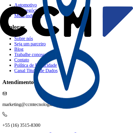
Automotivo​​​​‌ ‍ ​‍​‍‌‍ ‌ ​‍‌‍‍‌‌‍‌ ‌‍‍‌‌‍ ‍​‍​‍​ ‍‍​‍​‍‌ ​ ‌‍​‌‌‍ ‍‌‍‍‌‌ ‌​‌ ‍‌​‍ ‍‌‍‍‌‌‍ ​‍​‍​‍ ​​‍​‍‌‍‍​‌ ​‍‌‍‌‌‌‍‌‍​‍​‍​ ‍‍​‍​‍‌‍‍​‌ ‌​‌ ‌​‌ ​​‌ ​ ​ ‍‍​‍ ​‍ ‌‍​ ‌‍​ ‌‍ ‌‌ ‌​‌‍‌‌‌‍​ ‌‍ ‍‌‍ ‌‍ ​‌‍ ‌‍‌ ‌‍‍‌‌‍​‌​‍ ‍‌‍​ ‌‍ ‌‍ ‌​‍ ‍‌‍​‍‌ ​‍​‍ ‌‍​‌‌‍‌​‌‍ ‌‌‍‍‌‌‍ ‍​‍ ‌‍‍‌‌‍ ‍‌ ‌​‌‍‌‌‌‍ ‍‌ ‌​​‍ ‌‍‌‌‌‍‌​‌‍‍‌‌ ‌​​‍ ‌‍ ‌‌‍ ‌‍‌​‌‍‌‌​ ‌‌ ​​‌ ​‍‌‍‌‌‌ ​ ‌‍‌‌‌‍ ‍‌ ‌​‌‍​‌‌ ‌​‌‍‍‌‌‍ ‌‍ ‍​ ‍ ‌‍‍‌‌‍‌​​ ‌​ ​‌‌‍‌‍‌‍‌​‌‍​‍‌‍​‍​ ‍​‌‍​‌​ ‌‌​‍ ‌‌‍‌‍​ ​ ​ ​​‌‍​‌​‍ ‌​ ‌​​ ‍​​ ‌‍​ ​ ​‍ ‌​ ‍‌​ ‌‌​ ‌‌​ ‌ ​‍ ‌‌‍‌​‌‍‌‌​ ‌ ​ ‌‌​ ​​​ ​‌​ ​‍​ ‍​‌‍​‍‌‍‌​‌‍​ ‌‍​ ​ ‍ ‌ ‌​‌ ‍‌‌ ​​‌‍‌‌​ ‌‌ ​ ‌‍‌‌‌‍‌ ‌‍ ‌‌‍‌‌‌‍ ‍‌ ‌​​ ‍ ‌ ​​‌‍​‌‌ ‌​‌‍‍​​ ‌‌ ‌​‌‍‍‌‌ ‌​‌‍ ​‌‍‌‌​‍‌‌​ ‌‌‌​​‍‌‌ ‌‍‍ ‌‍‌‌‌ ‍‌​‍‌‌​ ​ ‌​‌​​‍‌‌​ ​ ‌​‌​​‍‌‌​ ​‍​ ​‍‌ ​​‌ ‌​​‍‌‌​ ​‍​ ​‍​‍‌‌​ ‌‌‌​‌​​‍ ‍‌ ‌‍‌‍​‌‌‍ ​‌ ‌‌‌‍‌‌​ ‌‍​‍‌‍​‌‌ ​ ‌‍‌‌‌‌‌‌‌ ​‍‌‍ ​​ ‌‌‍‍​‌ ‌​‌ ‌​‌ ​​‌ ​ ​‍‌‌​ ​ ‌​​‌​‍‌‌​ ​‍‌​‌‍​‍‌‌​ ​‍‌​‌‍‌‍​ ‌‍​ ‌‍ ‌‌ ‌​‌‍‌‌‌‍​ ‌‍ ‍‌‍ ‌‍ ​‌‍ ‌‍‌ ‌‍‍‌‌‍​‌​‍ ‍‌‍​ ‌‍ ‌‍ ‌​‍ ‍‌‍​‍‌ ​‍​‍‌‌​ ​‍‌​‌‍‌‍​‌‌‍‌​‌‍ ‌‌‍‍‌‌‍ ‍​‍‌‍‌‍‍‌‌‍‌​​ ‌​ ​‌‌‍‌‍‌‍‌​‌‍​‍‌‍​‍​ ‍​‌‍​‌​ ‌‌​‍ ‌‌‍‌‍​ ​ ​ ​​‌‍​‌​‍ ‌​ ‌​​ ‍​​ ‌‍​ ​ ​‍ ‌​ ‍‌​ ‌‌​ ‌‌​ ‌ ​‍ ‌‌‍‌​‌‍‌‌​ ‌ ​ ‌‌​ ​​​ ​‌​ ​‍​ ‍​‌‍​‍‌‍‌​‌‍​ ‌‍​ ​‍‌‍‌ ‌​‌ ‍‌‌ ​​‌‍‌‌​ ‌‌ ​ ‌‍‌‌‌‍‌ ‌‍ ‌‌‍‌‌‌‍ ‍‌ ‌​​‍‌‍‌ ​​‌‍​‌‌ ‌​‌‍‍​​ ‌‌ ‌​‌‍‍‌‌ ‌​‌‍ ​‌‍‌‌​‍‌‌​ ‌‌‌​​‍‌‌ ‌‍‍ ‌‍‌‌‌ ‍‌​‍‌‌​ ​ ‌​‌​​‍‌‌​ ​ ‌​‌​​‍‌‌​ ​‍​ ​‍‌ ​​‌ ‌​​‍‌‌​ ​‍​ ​‍​‍‌‌​ ‌‌‌​‌​​‍ ‍‌ ‌‍‌‍​‌‌‍ ​‌ ‌‌‌‍‌‌​‍‌‍‌ ​​‌‍‌‌‌ ​‍‌ ​ ‌ ​​‌‍‌‌‌‍​ ‌ ‌​‌‍‍‌‌ ‌‍‌‍‌‌​ ‌‌ ​​‌ ‌‌‌‍​‍‌‍ ​‌‍‍‌‌ ​ ‌‍‍​‌‍‌‌‌‍‌​​‍​‍‌ ‌
Agronegócio​​​​‌ ‍ ​‍​‍‌‍ ‌ ​‍‌‍‍‌‌‍‌ ‌‍‍‌‌‍ ‍​‍​‍​ ‍‍​‍​‍‌ ​ ‌‍​‌‌‍ ‍‌‍‍‌‌ ‌​‌ ‍‌​‍ ‍‌‍‍‌‌‍ ​‍​‍​‍ ​​‍​‍‌‍‍​‌ ​‍‌‍‌‌‌‍‌‍​‍​‍​ ‍‍​‍​‍‌‍‍​‌ ‌​‌ ‌​‌ ​​‌ ​ ​ ‍‍​‍ ​‍ ‌‍​ ‌‍​ ‌‍ ‌‌ ‌​‌‍‌‌‌‍​ ‌‍ ‍‌‍ ‌‍ ​‌‍ ‌‍‌ ‌‍‍‌‌‍​‌​‍ ‍‌‍​ ‌‍ ‌‍ ‌​‍ ‍‌‍​‍‌ ​‍​‍ ‌‍​‌‌‍‌​‌‍ ‌‌‍‍‌‌‍ ‍​‍ ‌‍‍‌‌‍ ‍‌ ‌​‌‍‌‌‌‍ ‍‌ ‌​​‍ ‌‍‌‌‌‍‌​‌‍‍‌‌ ‌​​‍ ‌‍ ‌‌‍ ‌‍‌​‌‍‌‌​ ‌‌ ​​‌ ​‍‌‍‌‌‌ ​ ‌‍‌‌‌‍ ‍‌ ‌​‌‍​‌‌ ‌​‌‍‍‌‌‍ ‌‍ ‍​ ‍ ‌‍‍‌‌‍‌​​ ‌​ ​‌​ ‌‌​ ​ ‌‍‌‍‌‍‌​​ ‌​​ ‌‌​ ​​​‍ ‌​ ‌​​ ‌​​ ‌‌​ ‌ ​‍ ‌​ ‌​‌‍‌‌​ ​ ​ ‍‌​‍ ‌​ ‍‌‌‍​‍​ ​‌​ ‌​​‍ ‌​ ‌​​ ‍​‌‍​‍​ ‌ ​ ‌ ​ ​‍​ ‌‍‌‍​ ‌‍​‍​ ‌​​ ​‌‌‍​‌​ ‍ ‌ ‌​‌ ‍‌‌ ​​‌‍‌‌​ ‌‌ ​ ‌‍‌‌‌‍‌ ‌‍ ‌‌‍‌‌‌‍ ‍‌ ‌​​ ‍ ‌ ​​‌‍​‌‌ ‌​‌‍‍​​ ‌‌ ‌​‌‍‍‌‌ ‌​‌‍ ​‌‍‌‌​‍‌‌​ ‌‌‌​​‍‌‌ ‌‍‍ ‌‍‌‌‌ ‍‌​‍‌‌​ ​ ‌​‌​​‍‌‌​ ​ ‌​‌​​‍‌‌​ ​‍​ ​‍‌ ​​‌ ‌​​‍‌‌​ ​‍​ ​‍​‍‌‌​ ‌‌‌​‌​​‍ ‍‌ ‌‍‌‍​‌‌‍ ​‌ ‌‌‌‍‌‌​ ‌‍​‍‌‍​‌‌ ​ ‌‍‌‌‌‌‌‌‌ ​‍‌‍ ​​ ‌‌‍‍​‌ ‌​‌ ‌​‌ ​​‌ ​ ​‍‌‌​ ​ ‌​​‌​‍‌‌​ ​‍‌​‌‍​‍‌‌​ ​‍‌​‌‍‌‍​ ‌‍​ ‌‍ ‌‌ ‌​‌‍‌‌‌‍​ ‌‍ ‍‌‍ ‌‍ ​‌‍ ‌‍‌ ‌‍‍‌‌‍​‌​‍ ‍‌‍​ ‌‍ ‌‍ ‌​‍ ‍‌‍​‍‌ ​‍​‍‌‌​ ​‍‌​‌‍‌‍​‌‌‍‌​‌‍ ‌‌‍‍‌‌‍ ‍​‍‌‍‌‍‍‌‌‍‌​​ ‌​ ​‌​ ‌‌​ ​ ‌‍‌‍‌‍‌​​ ‌​​ ‌‌​ ​​​‍ ‌​ ‌​​ ‌​​ ‌‌​ ‌ ​‍ ‌​ ‌​‌‍‌‌​ ​ ​ ‍‌​‍ ‌​ ‍‌‌‍​‍​ ​‌​ ‌​​‍ ‌​ ‌​​ ‍​‌‍​‍​ ‌ ​ ‌ ​ ​‍​ ‌‍‌‍​ ‌‍​‍​ ‌​​ ​‌‌‍​‌​‍‌‍‌ ‌​‌ ‍‌‌ ​​‌‍‌‌​ ‌‌ ​ ‌‍‌‌‌‍‌ ‌‍ ‌‌‍‌‌‌‍ ‍‌ ‌​​‍‌‍‌ ​​‌‍​‌‌ ‌​‌‍‍​​ ‌‌ ‌​‌‍‍‌‌ ‌​‌‍ ​‌‍‌‌​‍‌‌​ ‌‌‌​​‍‌‌ ‌‍‍ ‌‍‌‌‌ ‍‌​‍‌‌​ ​ ‌​‌​​‍‌‌​ ​ ‌​‌​​‍‌‌​ ​‍​ ​‍‌ ​​‌ ‌​​‍‌‌​ ​‍​ ​‍​‍‌‌​ ‌‌‌​‌​​‍ ‍‌ ‌‍‌‍​‌‌‍ ​‌ ‌‌‌‍‌‌​‍‌‍‌ ​​‌‍‌‌‌ ​‍‌ ​ ‌ ​​‌‍‌‌‌‍​ ‌ ‌​‌‍‍‌‌ ‌‍‌‍‌‌​ ‌‌ ​​‌ ‌‌‌‍​‍‌‍ ​‌‍‍‌‌ ​ ‌‍‍​‌‍‌‌‌‍‌​​‍​‍‌ ‌
Multi-indústria​​​​‌ ‍ ​‍​‍‌‍ ‌ ​‍‌‍‍‌‌‍‌ ‌‍‍‌‌‍ ‍​‍​‍​ ‍‍​‍​‍‌ ​ ‌‍​‌‌‍ ‍‌‍‍‌‌ ‌​‌ ‍‌​‍ ‍‌‍‍‌‌‍ ​‍​‍​‍ ​​‍​‍‌‍‍​‌ ​‍‌‍‌‌‌‍‌‍​‍​‍​ ‍‍​‍​‍‌‍‍​‌ ‌​‌ ‌​‌ ​​‌ ​ ​ ‍‍​‍ ​‍ ‌‍​ ‌‍​ ‌‍ ‌‌ ‌​‌‍‌‌‌‍​ ‌‍ ‍‌‍ ‌‍ ​‌‍ ‌‍‌ ‌‍‍‌‌‍​‌​‍ ‍‌‍​ ‌‍ ‌‍ ‌​‍ ‍‌‍​‍‌ ​‍​‍ ‌‍​‌‌‍‌​‌‍ ‌‌‍‍‌‌‍ ‍​‍ ‌‍‍‌‌‍ ‍‌ ‌​‌‍‌‌‌‍ ‍‌ ‌​​‍ ‌‍‌‌‌‍‌​‌‍‍‌‌ ‌​​‍ ‌‍ ‌‌‍ ‌‍‌​‌‍‌‌​ ‌‌ ​​‌ ​‍‌‍‌‌‌ ​ ‌‍‌‌‌‍ ‍‌ ‌​‌‍​‌‌ ‌​‌‍‍‌‌‍ ‌‍ ‍​ ‍ ‌‍‍‌‌‍‌​​ ‌​ ‌‍‌‍​ ​ ​‍‌‍​‍​ ‌ ‌‍​ ‌‍‌‌​ ‌‌​‍ ‌‌‍‌​‌‍‌​‌‍​ ​ ‌​​‍ ‌​ ‌​‌‍​‌‌‍‌​​ ‍​​‍ ‌​ ‍‌‌‍​‌‌‍​‌‌‍​‍​‍ ‌‌‍​‌​ ‍​​ ‌‍​ ‍‌​ ‍‌​ ‌‍‌‍‌‍‌‍‌‍​ ‌‍​ ‌​​ ‌ ‌‍​‍​ ‍ ‌ ‌​‌ ‍‌‌ ​​‌‍‌‌​ ‌‌ ​ ‌‍‌‌‌‍‌ ‌‍ ‌‌‍‌‌‌‍ ‍‌ ‌​​ ‍ ‌ ​​‌‍​‌‌ ‌​‌‍‍​​ ‌‌ ‌​‌‍‍‌‌ ‌​‌‍ ​‌‍‌‌​‍‌‌​ ‌‌‌​​‍‌‌ ‌‍‍ ‌‍‌‌‌ ‍‌​‍‌‌​ ​ ‌​‌​​‍‌‌​ ​ ‌​‌​​‍‌‌​ ​‍​ ​‍‌ ​​‌ ‌​​‍‌‌​ ​‍​ ​‍​‍‌‌​ ‌‌‌​‌​​‍ ‍‌ ‌‍‌‍​‌‌‍ ​‌ ‌‌‌‍‌‌​ ‌‍​‍‌‍​‌‌ ​ ‌‍‌‌‌‌‌‌‌ ​‍‌‍ ​​ ‌‌‍‍​‌ ‌​‌ ‌​‌ ​​‌ ​ ​‍‌‌​ ​ ‌​​‌​‍‌‌​ ​‍‌​‌‍​‍‌‌​ ​‍‌​‌‍‌‍​ ‌‍​ ‌‍ ‌‌ ‌​‌‍‌‌‌‍​ ‌‍ ‍‌‍ ‌‍ ​‌‍ ‌‍‌ ‌‍‍‌‌‍​‌​‍ ‍‌‍​ ‌‍ ‌‍ ‌​‍ ‍‌‍​‍‌ ​‍​‍‌‌​ ​‍‌​‌‍‌‍​‌‌‍‌​‌‍ ‌‌‍‍‌‌‍ ‍​‍‌‍‌‍‍‌‌‍‌​​ ‌​ ‌‍‌‍​ ​ ​‍‌‍​‍​ ‌ ‌‍​ ‌‍‌‌​ ‌‌​‍ ‌‌‍‌​‌‍‌​‌‍​ ​ ‌​​‍ ‌​ ‌​‌‍​‌‌‍‌​​ ‍​​‍ ‌​ ‍‌‌‍​‌‌‍​‌‌‍​‍​‍ ‌‌‍​‌​ ‍​​ ‌‍​ ‍‌​ ‍‌​ ‌‍‌‍‌‍‌‍‌‍​ ‌‍​ ‌​​ ‌ ‌‍​‍​‍‌‍‌ ‌​‌ ‍‌‌ ​​‌‍‌‌​ ‌‌ ​ ‌‍‌‌‌‍‌ ‌‍ ‌‌‍‌‌‌‍ ‍‌ ‌​​‍‌‍‌ ​​‌‍​‌‌ ‌​‌‍‍​​ ‌‌ ‌​‌‍‍‌‌ ‌​‌‍ ​‌‍‌‌​‍‌‌​ ‌‌‌​​‍‌‌ ‌‍‍ ‌‍‌‌‌ ‍‌​‍‌‌​ ​ ‌​‌​​‍‌‌​ ​ ‌​‌​​‍‌‌​ ​‍​ ​‍‌ ​​‌ ‌​​‍‌‌​ ​‍​ ​‍​‍‌‌​ ‌‌‌​‌​​‍ ‍‌ ‌‍‌‍​‌‌‍ ​‌ ‌‌‌‍‌‌​‍‌‍‌ ​​‌‍‌‌‌ ​‍‌ ​ ‌ ​​‌‍‌‌‌‍​ ‌ ‌​‌‍‍‌‌ ‌‍‌‍‌‌​ ‌‌ ​​‌ ‌‌‌‍​‍‌‍ ​‌‍‍‌‌ ​ ‌‍‍​‌‍‌‌‌‍‌​​‍​‍‌ ‌
Explorar​​​​‌ ‍ ​‍​‍‌‍ ‌ ​‍‌‍‍‌‌‍‌ ‌‍‍‌‌‍ ‍​‍​‍​ ‍‍​‍​‍‌ ​ ‌‍​‌‌‍ ‍‌‍‍‌‌ ‌​‌ ‍‌​‍ ‍‌‍‍‌‌‍ ​‍​‍​‍ ​​‍​‍‌‍‍​‌ ​‍‌‍‌‌‌‍‌‍​‍​‍​ ‍‍​‍​‍‌‍‍​‌ ‌​‌ ‌​‌ ​​‌ ​ ​ ‍‍​‍ ​‍ ‌‍​ ‌‍​ ‌‍ ‌‌ ‌​‌‍‌‌‌‍​ ‌‍ ‍‌‍ ‌‍ ​‌‍ ‌‍‌ ‌‍‍‌‌‍​‌​‍ ‍‌‍​ ‌‍ ‌‍ ‌​‍ ‍‌‍​‍‌ ​‍​‍ ‌‍​‌‌‍‌​‌‍ ‌‌‍‍‌‌‍ ‍​‍ ‌‍‍‌‌‍ ‍‌ ‌​‌‍‌‌‌‍ ‍‌ ‌​​‍ ‌‍‌‌‌‍‌​‌‍‍‌‌ ‌​​‍ ‌‍ ‌‌‍ ‌‍‌​‌‍‌‌​ ‌‌ ​​‌ ​‍‌‍‌‌‌ ​ ‌‍‌‌‌‍ ‍‌ ‌​‌‍​‌‌ ‌​‌‍‍‌‌‍ ‌‍ ‍​ ‍ ‌‍‍‌‌‍‌​​ ‌‌‍‌‍‌‍ ‌‍ ‌ ‌​‌‍‌‌‌ ​‍​ ‍ ‌ ‌​‌ ‍‌‌ ​​‌‍‌‌​ ‌‌‍‌‍‌‍ ‌‍ ‌ ‌​‌‍‌‌‌ ​‍​ ‍ ‌ ​​‌‍​‌‌ ‌​‌‍‍​​ ‌‌‍‌‍‌‍ ‌‍ ‌ ‌​‌‍‌‌‌ ​‍‌​‌ ‌ ​‍‌‍ ‌ ‌‌‌ ​​‌ ​ ​‍‌‌​ ‌‌‌​​‍‌‌ ‌‍‍ ‌‍‌‌‌ ‍‌​‍‌‌​ ​ ‌​‌​​‍‌‌​ ​ ‌​‌​​‍‌‌​ ​‍​ ​‍​ ​ ‌‍​‌​ ​ ‌‍​‌​ ​ ‌‍‌‌​ ​‍​ ​ ‌‍‌​​ ‌‌‌‍‌‍​ ‍​​‍‌‌​ ​‍​ ​‍​‍‌‌​ ‌‌‌​‌​​‍ ‍‌‍ ‍‌‍​‌‌‍ ‌‌‍‌‌​‍‌‌​ ‌‌‌​​‍‌‌ ‌‍‍ ‌‍‌‌‌ ‍‌​‍‌‌​ ​ ‌​‌​​‍‌‌​ ​ ‌​‌​​‍‌‌​ ​‍​ ​‍‌ ​​‌ ‌​​‍‌‌​ ​‍​ ​‍​‍‌‌​ ‌‌‌​‌​​‍ ‍‌ ‌‍‌‍​‌‌‍ ​‌ ‌‌‌‍‌‌​ ‌‍​‍‌‍​‌‌ ​ ‌‍‌‌‌‌‌‌‌ ​‍‌‍ ​​ ‌‌‍‍​‌ ‌​‌ ‌​‌ ​​‌ ​ ​‍‌‌​ ​ ‌​​‌​‍‌‌​ ​‍‌​‌‍​‍‌‌​ ​‍‌​‌‍‌‍​ ‌‍​ ‌‍ ‌‌ ‌​‌‍‌‌‌‍​ ‌‍ ‍‌‍ ‌‍ ​‌‍ ‌‍‌ ‌‍‍‌‌‍​‌​‍ ‍‌‍​ ‌‍ ‌‍ ‌​‍ ‍‌‍​‍‌ ​‍​‍‌‌​ ​‍‌​‌‍‌‍​‌‌‍‌​‌‍ ‌‌‍‍‌‌‍ ‍​‍‌‍‌‍‍‌‌‍‌​​ ‌‌‍‌‍‌‍ ‌‍ ‌ ‌​‌‍‌‌‌ ​‍​‍‌‍‌ ‌​‌ ‍‌‌ ​​‌‍‌‌​ ‌‌‍‌‍‌‍ ‌‍ ‌ ‌​‌‍‌‌‌ ​‍​‍‌‍‌ ​​‌‍​‌‌ ‌​‌‍‍​​ ‌‌‍‌‍‌‍ ‌‍ ‌ ‌​‌‍‌‌‌ ​‍‌​‌ ‌ ​‍‌‍ ‌ ‌‌‌ ​​‌ ​ ​‍‌‌​ ‌‌‌​​‍‌‌ ‌‍‍ ‌‍‌‌‌ ‍‌​‍‌‌​ ​ ‌​‌​​‍‌‌​ ​ ‌​‌​​‍‌‌​ ​‍​ ​‍​ ​ ‌‍​‌​ ​ ‌‍​‌​ ​ ‌‍‌‌​ ​‍​ ​ ‌‍‌​​ ‌‌‌‍‌‍​ ‍​​‍‌‌​ ​‍​ ​‍​‍‌‌​ ‌‌‌​‌​​‍ ‍‌‍ ‍‌‍​‌‌‍ ‌‌‍‌‌​‍‌‌​ ‌‌‌​​‍‌‌ ‌‍‍ ‌‍‌‌‌ ‍‌​‍‌‌​ ​ ‌​‌​​‍‌‌​ ​ ‌​‌​​‍‌‌​ ​‍​ ​‍‌ ​​‌ ‌​​‍‌‌​ ​‍​ ​‍​‍‌‌​ ‌‌‌​‌​​‍ ‍‌ ‌‍‌‍​‌‌‍ ​‌ ‌‌‌‍‌‌​‍‌‍‌ ​​‌‍‌‌‌ ​‍‌ ​ ‌ ​​‌‍‌‌‌‍​ ‌ ‌​‌‍‍‌‌ ‌‍‌‍‌‌​ ‌‌ ​​‌ ‌‌‌‍​‍‌‍ ​‌‍‍‌‌ ​ ‌‍‍​‌‍‌‌‌‍‌​​‍​‍‌ ‌
Sobre nós​​​​‌ ‍ ​‍​‍‌‍ ‌ ​‍‌‍‍‌‌‍‌ ‌‍‍‌‌‍ ‍​‍​‍​ ‍‍​‍​‍‌ ​ ‌‍​‌‌‍ ‍‌‍‍‌‌ ‌​‌ ‍‌​‍ ‍‌‍‍‌‌‍ ​‍​‍​‍ ​​‍​‍‌‍‍​‌ ​‍‌‍‌‌‌‍‌‍​‍​‍​ ‍‍​‍​‍‌‍‍​‌ ‌​‌ ‌​‌ ​​‌ ​ ​ ‍‍​‍ ​‍ ‌‍​ ‌‍​ ‌‍ ‌‌ ‌​‌‍‌‌‌‍​ ‌‍ ‍‌‍ ‌‍ ​‌‍ ‌‍‌ ‌‍‍‌‌‍​‌​‍ ‍‌‍​ ‌‍ ‌‍ ‌​‍ ‍‌‍​‍‌ ​‍​‍ ‌‍​‌‌‍‌​‌‍ ‌‌‍‍‌‌‍ ‍​‍ ‌‍‍‌‌‍ ‍‌ ‌​‌‍‌‌‌‍ ‍‌ ‌​​‍ ‌‍‌‌‌‍‌​‌‍‍‌‌ ‌​​‍ ‌‍ ‌‌‍ ‌‍‌​‌‍‌‌​ ‌‌ ​​‌ ​‍‌‍‌‌‌ ​ ‌‍‌‌‌‍ ‍‌ ‌​‌‍​‌‌ ‌​‌‍‍‌‌‍ ‌‍ ‍​ ‍ ‌‍‍‌‌‍‌​​ ‌‌‍‌‍‌‍ ‌‍ ‌ ‌​‌‍‌‌‌ ​‍​ ‍ ‌ ‌​‌ ‍‌‌ ​​‌‍‌‌​ ‌‌‍‌‍‌‍ ‌‍ ‌ ‌​‌‍‌‌‌ ​‍​ ‍ ‌ ​​‌‍​‌‌ ‌​‌‍‍​​ ‌‌‍‌‍‌‍ ‌‍ ‌ ‌​‌‍‌‌‌ ​‍‌​‌ ‌ ​‍‌‍ ‌ ‌‌‌ ​​‌ ​ ​‍‌‌​ ‌‌‌​​‍‌‌ ‌‍‍ ‌‍‌‌‌ ‍‌​‍‌‌​ ​ ‌​‌​​‍‌‌​ ​ ‌​‌​​‍‌‌​ ​‍​ ​‍​ ​ ‌‍​‌​ ​ ‌‍​‌​ ​ ‌‍‌‌​ ​‍​ ​ ‌‍‌​​ ‌‌‌‍‌‍​ ‍​​‍‌‌​ ​‍​ ​‍​‍‌‌​ ‌‌‌​‌​​‍ ‍‌‍‌‍‌‍ ‌‍ ‌ ‌​‌‍‌‌‌ ​‍‌​‍‌‌ ‌​‌‍‌‌‌‍ ‌‌ ​ ​‍‌‌​ ‌‌‌​​‍‌‌ ‌‍‍ ‌‍‌‌‌ ‍‌​‍‌‌​ ​ ‌​‌​​‍‌‌​ ​ ‌​‌​​‍‌‌​ ​‍​ ​‍​ ​ ‌‍‌​​ ​‌​ ​​​ ​ ‌‍​‌‌‍​ ‌‍‌​‌‍​‌‌‍​‌​ ​​‌‍‌‍​‍‌‌​ ​‍​ ​‍​‍‌‌​ ‌‌‌​‌​​‍ ‍‌‍ ​‌‍​‌‌‍​‍‌‍‌‌‌‍ ​​‍‌‌​ ‌‌‌​​‍‌‌ ‌‍‍ ‌‍‌‌‌ ‍‌​‍‌‌​ ​ ‌​‌​​‍‌‌​ ​ ‌​‌​​‍‌‌​ ​‍​ ​‍‌ ​​‌ ‌​​‍‌‌​ ​‍​ ​‍​‍‌‌​ ‌‌‌​‌​​‍ ‍‌ ‌‍‌‍​‌‌‍ ​‌ ‌‌‌‍‌‌​ ‌‍​‍‌‍​‌‌ ​ ‌‍‌‌‌‌‌‌‌ ​‍‌‍ ​​ ‌‌‍‍​‌ ‌​‌ ‌​‌ ​​‌ ​ ​‍‌‌​ ​ ‌​​‌​‍‌‌​ ​‍‌​‌‍​‍‌‌​ ​‍‌​‌‍‌‍​ ‌‍​ ‌‍ ‌‌ ‌​‌‍‌‌‌‍​ ‌‍ ‍‌‍ ‌‍ ​‌‍ ‌‍‌ ‌‍‍‌‌‍​‌​‍ ‍‌‍​ ‌‍ ‌‍ ‌​‍ ‍‌‍​‍‌ ​‍​‍‌‌​ ​‍‌​‌‍‌‍​‌‌‍‌​‌‍ ‌‌‍‍‌‌‍ ‍​‍‌‍‌‍‍‌‌‍‌​​ ‌‌‍‌‍‌‍ ‌‍ ‌ ‌​‌‍‌‌‌ ​‍​‍‌‍‌ ‌​‌ ‍‌‌ ​​‌‍‌‌​ ‌‌‍‌‍‌‍ ‌‍ ‌ ‌​‌‍‌‌‌ ​‍​‍‌‍‌ ​​‌‍​‌‌ ‌​‌‍‍​​ ‌‌‍‌‍‌‍ ‌‍ ‌ ‌​‌‍‌‌‌ ​‍‌​‌ ‌ ​‍‌‍ ‌ ‌‌‌ ​​‌ ​ ​‍‌‌​ ‌‌‌​​‍‌‌ ‌‍‍ ‌‍‌‌‌ ‍‌​‍‌‌​ ​ ‌​‌​​‍‌‌​ ​ ‌​‌​​‍‌‌​ ​‍​ ​‍​ ​ ‌‍​‌​ ​ ‌‍​‌​ ​ ‌‍‌‌​ ​‍​ ​ ‌‍‌​​ ‌‌‌‍‌‍​ ‍​​‍‌‌​ ​‍​ ​‍​‍‌‌​ ‌‌‌​‌​​‍ ‍‌‍‌‍‌‍ ‌‍ ‌ ‌​‌‍‌‌‌ ​‍‌​‍‌‌ ‌​‌‍‌‌‌‍ ‌‌ ​ ​‍‌‌​ ‌‌‌​​‍‌‌ ‌‍‍ ‌‍‌‌‌ ‍‌​‍‌‌​ ​ ‌​‌​​‍‌‌​ ​ ‌​‌​​‍‌‌​ ​‍​ ​‍​ ​ ‌‍‌​​ ​‌​ ​​​ ​ ‌‍​‌‌‍​ ‌‍‌​‌‍​‌‌‍​‌​ ​​‌‍‌‍​‍‌‌​ ​‍​ ​‍​‍‌‌​ ‌‌‌​‌​​‍ ‍‌‍ ​‌‍​‌‌‍​‍‌‍‌‌‌‍ ​​‍‌‌​ ‌‌‌​​‍‌‌ ‌‍‍ ‌‍‌‌‌ ‍‌​‍‌‌​ ​ ‌​‌​​‍‌‌​ ​ ‌​‌​​‍‌‌​ ​‍​ ​‍‌ ​​‌ ‌​​‍‌‌​ ​‍​ ​‍​‍‌‌​ ‌‌‌​‌​​‍ ‍‌ ‌‍‌‍​‌‌‍ ​‌ ‌‌‌‍‌‌​‍‌‍‌ ​​‌‍‌‌‌ ​‍‌ ​ ‌ ​​‌‍‌‌‌‍​ ‌ ‌​‌‍‍‌‌ ‌‍‌‍‌‌​ ‌‌ ​​‌ ‌‌‌‍​‍‌‍ ​‌‍‍‌‌ ​ ‌‍‍​‌‍‌‌‌‍‌​​‍​‍‌ ‌
Seja um parceiro​​​​‌ ‍ ​‍​‍‌‍ ‌ ​‍‌‍‍‌‌‍‌ ‌‍‍‌‌‍ ‍​‍​‍​ ‍‍​‍​‍‌ ​ ‌‍​‌‌‍ ‍‌‍‍‌‌ ‌​‌ ‍‌​‍ ‍‌‍‍‌‌‍ ​‍​‍​‍ ​​‍​‍‌‍‍​‌ ​‍‌‍‌‌‌‍‌‍​‍​‍​ ‍‍​‍​‍‌‍‍​‌ ‌​‌ ‌​‌ ​​‌ ​ ​ ‍‍​‍ ​‍ ‌‍​ ‌‍​ ‌‍ ‌‌ ‌​‌‍‌‌‌‍​ ‌‍ ‍‌‍ ‌‍ ​‌‍ ‌‍‌ ‌‍‍‌‌‍​‌​‍ ‍‌‍​ ‌‍ ‌‍ ‌​‍ ‍‌‍​‍‌ ​‍​‍ ‌‍​‌‌‍‌​‌‍ ‌‌‍‍‌‌‍ ‍​‍ ‌‍‍‌‌‍ ‍‌ ‌​‌‍‌‌‌‍ ‍‌ ‌​​‍ ‌‍‌‌‌‍‌​‌‍‍‌‌ ‌​​‍ ‌‍ ‌‌‍ ‌‍‌​‌‍‌‌​ ‌‌ ​​‌ ​‍‌‍‌‌‌ ​ ‌‍‌‌‌‍ ‍‌ ‌​‌‍​‌‌ ‌​‌‍‍‌‌‍ ‌‍ ‍​ ‍ ‌‍‍‌‌‍‌​​ ‌‌‍‌‍‌‍ ‌‍ ‌ ‌​‌‍‌‌‌ ​‍​ ‍ ‌ ‌​‌ ‍‌‌ ​​‌‍‌‌​ ‌‌‍‌‍‌‍ ‌‍ ‌ ‌​‌‍‌‌‌ ​‍​ ‍ ‌ ​​‌‍​‌‌ ‌​‌‍‍​​ ‌‌‍‌‍‌‍ ‌‍ ‌ ‌​‌‍‌‌‌ ​‍‌​‌ ‌ ​‍‌‍ ‌ ‌‌‌ ​​‌ ​ ​‍‌‌​ ‌‌‌​​‍‌‌ ‌‍‍ ‌‍‌‌‌ ‍‌​‍‌‌​ ​ ‌​‌​​‍‌‌​ ​ ‌​‌​​‍‌‌​ ​‍​ ​‍​ ​ ‌‍​‌​ ​ ‌‍​‌​ ​ ‌‍‌‌​ ​‍​ ​ ‌‍‌​​ ‌‌‌‍‌‍​ ‍​​‍‌‌​ ​‍​ ​‍​‍‌‌​ ‌‌‌​‌​​‍ ‍‌‍‌‍‌‍ ‌‍ ‌ ‌​‌‍‌‌‌ ​‍‌​‍‌‌ ‌​‌‍‌‌‌‍ ‌‌ ​ ​‍‌‌​ ‌‌‌​​‍‌‌ ‌‍‍ ‌‍‌‌‌ ‍‌​‍‌‌​ ​ ‌​‌​​‍‌‌​ ​ ‌​‌​​‍‌‌​ ​‍​ ​‍​ ‌ ‌‍‌‍‌‍‌‌​ ‌ ​ ​ ‌‍‌‍‌‍​‌​ ‌‌​ ​​​ ​‌‌‍‌​‌‍​‍​‍‌‌​ ​‍​ ​‍​‍‌‌​ ‌‌‌​‌​​‍ ‍‌‍ ​‌‍​‌‌‍​‍‌‍‌‌‌‍ ​​‍‌‌​ ‌‌‌​​‍‌‌ ‌‍‍ ‌‍‌‌‌ ‍‌​‍‌‌​ ​ ‌​‌​​‍‌‌​ ​ ‌​‌​​‍‌‌​ ​‍​ ​‍‌ ​​‌ ‌​​‍‌‌​ ​‍​ ​‍​‍‌‌​ ‌‌‌​‌​​‍ ‍‌ ‌‍‌‍​‌‌‍ ​‌ ‌‌‌‍‌‌​ ‌‍​‍‌‍​‌‌ ​ ‌‍‌‌‌‌‌‌‌ ​‍‌‍ ​​ ‌‌‍‍​‌ ‌​‌ ‌​‌ ​​‌ ​ ​‍‌‌​ ​ ‌​​‌​‍‌‌​ ​‍‌​‌‍​‍‌‌​ ​‍‌​‌‍‌‍​ ‌‍​ ‌‍ ‌‌ ‌​‌‍‌‌‌‍​ ‌‍ ‍‌‍ ‌‍ ​‌‍ ‌‍‌ ‌‍‍‌‌‍​‌​‍ ‍‌‍​ ‌‍ ‌‍ ‌​‍ ‍‌‍​‍‌ ​‍​‍‌‌​ ​‍‌​‌‍‌‍​‌‌‍‌​‌‍ ‌‌‍‍‌‌‍ ‍​‍‌‍‌‍‍‌‌‍‌​​ ‌‌‍‌‍‌‍ ‌‍ ‌ ‌​‌‍‌‌‌ ​‍​‍‌‍‌ ‌​‌ ‍‌‌ ​​‌‍‌‌​ ‌‌‍‌‍‌‍ ‌‍ ‌ ‌​‌‍‌‌‌ ​‍​‍‌‍‌ ​​‌‍​‌‌ ‌​‌‍‍​​ ‌‌‍‌‍‌‍ ‌‍ ‌ ‌​‌‍‌‌‌ ​‍‌​‌ ‌ ​‍‌‍ ‌ ‌‌‌ ​​‌ ​ ​‍‌‌​ ‌‌‌​​‍‌‌ ‌‍‍ ‌‍‌‌‌ ‍‌​‍‌‌​ ​ ‌​‌​​‍‌‌​ ​ ‌​‌​​‍‌‌​ ​‍​ ​‍​ ​ ‌‍​‌​ ​ ‌‍​‌​ ​ ‌‍‌‌​ ​‍​ ​ ‌‍‌​​ ‌‌‌‍‌‍​ ‍​​‍‌‌​ ​‍​ ​‍​‍‌‌​ ‌‌‌​‌​​‍ ‍‌‍‌‍‌‍ ‌‍ ‌ ‌​‌‍‌‌‌ ​‍‌​‍‌‌ ‌​‌‍‌‌‌‍ ‌‌ ​ ​‍‌‌​ ‌‌‌​​‍‌‌ ‌‍‍ ‌‍‌‌‌ ‍‌​‍‌‌​ ​ ‌​‌​​‍‌‌​ ​ ‌​‌​​‍‌‌​ ​‍​ ​‍​ ‌ ‌‍‌‍‌‍‌‌​ ‌ ​ ​ ‌‍‌‍‌‍​‌​ ‌‌​ ​​​ ​‌‌‍‌​‌‍​‍​‍‌‌​ ​‍​ ​‍​‍‌‌​ ‌‌‌​‌​​‍ ‍‌‍ ​‌‍​‌‌‍​‍‌‍‌‌‌‍ ​​‍‌‌​ ‌‌‌​​‍‌‌ ‌‍‍ ‌‍‌‌‌ ‍‌​‍‌‌​ ​ ‌​‌​​‍‌‌​ ​ ‌​‌​​‍‌‌​ ​‍​ ​‍‌ ​​‌ ‌​​‍‌‌​ ​‍​ ​‍​‍‌‌​ ‌‌‌​‌​​‍ ‍‌ ‌‍‌‍​‌‌‍ ​‌ ‌‌‌‍‌‌​‍‌‍‌ ​​‌‍‌‌‌ ​‍‌ ​ ‌ ​​‌‍‌‌‌‍​ ‌ ‌​‌‍‍‌‌ ‌‍‌‍‌‌​ ‌‌ ​​‌ ‌‌‌‍​‍‌‍ ​‌‍‍‌‌ ​ ‌‍‍​‌‍‌‌‌‍‌​​‍​‍‌ ‌
Blog​​​​‌ ‍ ​‍​‍‌‍ ‌ ​‍‌‍‍‌‌‍‌ ‌‍‍‌‌‍ ‍​‍​‍​ ‍‍​‍​‍‌ ​ ‌‍​‌‌‍ ‍‌‍‍‌‌ ‌​‌ ‍‌​‍ ‍‌‍‍‌‌‍ ​‍​‍​‍ ​​‍​‍‌‍‍​‌ ​‍‌‍‌‌‌‍‌‍​‍​‍​ ‍‍​‍​‍‌‍‍​‌ ‌​‌ ‌​‌ ​​‌ ​ ​ ‍‍​‍ ​‍ ‌‍​ ‌‍​ ‌‍ ‌‌ ‌​‌‍‌‌‌‍​ ‌‍ ‍‌‍ ‌‍ ​‌‍ ‌‍‌ ‌‍‍‌‌‍​‌​‍ ‍‌‍​ ‌‍ ‌‍ ‌​‍ ‍‌‍​‍‌ ​‍​‍ ‌‍​‌‌‍‌​‌‍ ‌‌‍‍‌‌‍ ‍​‍ ‌‍‍‌‌‍ ‍‌ ‌​‌‍‌‌‌‍ ‍‌ ‌​​‍ ‌‍‌‌‌‍‌​‌‍‍‌‌ ‌​​‍ ‌‍ ‌‌‍ ‌‍‌​‌‍‌‌​ ‌‌ ​​‌ ​‍‌‍‌‌‌ ​ ‌‍‌‌‌‍ ‍‌ ‌​‌‍​‌‌ ‌​‌‍‍‌‌‍ ‌‍ ‍​ ‍ ‌‍‍‌‌‍‌​​ ‌‌‍‌‍‌‍ ‌‍ ‌ ‌​‌‍‌‌‌ ​‍​ ‍ ‌ ‌​‌ ‍‌‌ ​​‌‍‌‌​ ‌‌‍‌‍‌‍ ‌‍ ‌ ‌​‌‍‌‌‌ ​‍​ ‍ ‌ ​​‌‍​‌‌ ‌​‌‍‍​​ ‌‌‍‌‍‌‍ ‌‍ ‌ ‌​‌‍‌‌‌ ​‍‌​‌ ‌ ​‍‌‍ ‌ ‌‌‌ ​​‌ ​ ​‍‌‌​ ‌‌‌​​‍‌‌ ‌‍‍ ‌‍‌‌‌ ‍‌​‍‌‌​ ​ ‌​‌​​‍‌‌​ ​ ‌​‌​​‍‌‌​ ​‍​ ​‍​ ​ ‌‍​‌​ ​ ‌‍​‌​ ​ ‌‍‌‌​ ​‍​ ​ ‌‍‌​​ ‌‌‌‍‌‍​ ‍​​‍‌‌​ ​‍​ ​‍​‍‌‌​ ‌‌‌​‌​​‍ ‍‌‍‌‍‌‍ ‌‍ ‌ ‌​‌‍‌‌‌ ​‍‌​‍‌‌ ‌​‌‍‌‌‌‍ ‌‌ ​ ​‍‌‌​ ‌‌‌​​‍‌‌ ‌‍‍ ‌‍‌‌‌ ‍‌​‍‌‌​ ​ ‌​‌​​‍‌‌​ ​ ‌​‌​​‍‌‌​ ​‍​ ​‍​ ​‌‌‍‌‌​ ‌ ​ ‍‌​ ​​​ ‌‍​ ‌​‌‍​‍​ ‍‌‌‍‌​​ ​‌​ ​‍​‍‌‌​ ​‍​ ​‍​‍‌‌​ ‌‌‌​‌​​‍ ‍‌‍ ​‌‍​‌‌‍​‍‌‍‌‌‌‍ ​​‍‌‌​ ‌‌‌​​‍‌‌ ‌‍‍ ‌‍‌‌‌ ‍‌​‍‌‌​ ​ ‌​‌​​‍‌‌​ ​ ‌​‌​​‍‌‌​ ​‍​ ​‍‌ ​​‌ ‌​​‍‌‌​ ​‍​ ​‍​‍‌‌​ ‌‌‌​‌​​‍ ‍‌ ‌‍‌‍​‌‌‍ ​‌ ‌‌‌‍‌‌​ ‌‍​‍‌‍​‌‌ ​ ‌‍‌‌‌‌‌‌‌ ​‍‌‍ ​​ ‌‌‍‍​‌ ‌​‌ ‌​‌ ​​‌ ​ ​‍‌‌​ ​ ‌​​‌​‍‌‌​ ​‍‌​‌‍​‍‌‌​ ​‍‌​‌‍‌‍​ ‌‍​ ‌‍ ‌‌ ‌​‌‍‌‌‌‍​ ‌‍ ‍‌‍ ‌‍ ​‌‍ ‌‍‌ ‌‍‍‌‌‍​‌​‍ ‍‌‍​ ‌‍ ‌‍ ‌​‍ ‍‌‍​‍‌ ​‍​‍‌‌​ ​‍‌​‌‍‌‍​‌‌‍‌​‌‍ ‌‌‍‍‌‌‍ ‍​‍‌‍‌‍‍‌‌‍‌​​ ‌‌‍‌‍‌‍ ‌‍ ‌ ‌​‌‍‌‌‌ ​‍​‍‌‍‌ ‌​‌ ‍‌‌ ​​‌‍‌‌​ ‌‌‍‌‍‌‍ ‌‍ ‌ ‌​‌‍‌‌‌ ​‍​‍‌‍‌ ​​‌‍​‌‌ ‌​‌‍‍​​ ‌‌‍‌‍‌‍ ‌‍ ‌ ‌​‌‍‌‌‌ ​‍‌​‌ ‌ ​‍‌‍ ‌ ‌‌‌ ​​‌ ​ ​‍‌‌​ ‌‌‌​​‍‌‌ ‌‍‍ ‌‍‌‌‌ ‍‌​‍‌‌​ ​ ‌​‌​​‍‌‌​ ​ ‌​‌​​‍‌‌​ ​‍​ ​‍​ ​ ‌‍​‌​ ​ ‌‍​‌​ ​ ‌‍‌‌​ ​‍​ ​ ‌‍‌​​ ‌‌‌‍‌‍​ ‍​​‍‌‌​ ​‍​ ​‍​‍‌‌​ ‌‌‌​‌​​‍ ‍‌‍‌‍‌‍ ‌‍ ‌ ‌​‌‍‌‌‌ ​‍‌​‍‌‌ ‌​‌‍‌‌‌‍ ‌‌ ​ ​‍‌‌​ ‌‌‌​​‍‌‌ ‌‍‍ ‌‍‌‌‌ ‍‌​‍‌‌​ ​ ‌​‌​​‍‌‌​ ​ ‌​‌​​‍‌‌​ ​‍​ ​‍​ ​‌‌‍‌‌​ ‌ ​ ‍‌​ ​​​ ‌‍​ ‌​‌‍​‍​ ‍‌‌‍‌​​ ​‌​ ​‍​‍‌‌​ ​‍​ ​‍​‍‌‌​ ‌‌‌​‌​​‍ ‍‌‍ ​‌‍​‌‌‍​‍‌‍‌‌‌‍ ​​‍‌‌​ ‌‌‌​​‍‌‌ ‌‍‍ ‌‍‌‌‌ ‍‌​‍‌‌​ ​ ‌​‌​​‍‌‌​ ​ ‌​‌​​‍‌‌​ ​‍​ ​‍‌ ​​‌ ‌​​‍‌‌​ ​‍​ ​‍​‍‌‌​ ‌‌‌​‌​​‍ ‍‌ ‌‍‌‍​‌‌‍ ​‌ ‌‌‌‍‌‌​‍‌‍‌ ​​‌‍‌‌‌ ​‍‌ ​ ‌ ​​‌‍‌‌‌‍​ ‌ ‌​‌‍‍‌‌ ‌‍‌‍‌‌​ ‌‌ ​​‌ ‌‌‌‍​‍‌‍ ​‌‍‍‌‌ ​ ‌‍‍​‌‍‌‌‌‍‌​​‍​‍‌ ‌
Trabalhe conosco​​​​‌ ‍ ​‍​‍‌‍ ‌ ​‍‌‍‍‌‌‍‌ ‌‍‍‌‌‍ ‍​‍​‍​ ‍‍​‍​‍‌ ​ ‌‍​‌‌‍ ‍‌‍‍‌‌ ‌​‌ ‍‌​‍ ‍‌‍‍‌‌‍ ​‍​‍​‍ ​​‍​‍‌‍‍​‌ ​‍‌‍‌‌‌‍‌‍​‍​‍​ ‍‍​‍​‍‌‍‍​‌ ‌​‌ ‌​‌ ​​‌ ​ ​ ‍‍​‍ ​‍ ‌‍​ ‌‍​ ‌‍ ‌‌ ‌​‌‍‌‌‌‍​ ‌‍ ‍‌‍ ‌‍ ​‌‍ ‌‍‌ ‌‍‍‌‌‍​‌​‍ ‍‌‍​ ‌‍ ‌‍ ‌​‍ ‍‌‍​‍‌ ​‍​‍ ‌‍​‌‌‍‌​‌‍ ‌‌‍‍‌‌‍ ‍​‍ ‌‍‍‌‌‍ ‍‌ ‌​‌‍‌‌‌‍ ‍‌ ‌​​‍ ‌‍‌‌‌‍‌​‌‍‍‌‌ ‌​​‍ ‌‍ ‌‌‍ ‌‍‌​‌‍‌‌​ ‌‌ ​​‌ ​‍‌‍‌‌‌ ​ ‌‍‌‌‌‍ ‍‌ ‌​‌‍​‌‌ ‌​‌‍‍‌‌‍ ‌‍ ‍​ ‍ ‌‍‍‌‌‍‌​​ ‌‌‍‌‍‌‍ ‌‍ ‌ ‌​‌‍‌‌‌ ​‍​ ‍ ‌ ‌​‌ ‍‌‌ ​​‌‍‌‌​ ‌‌‍‌‍‌‍ ‌‍ ‌ ‌​‌‍‌‌‌ ​‍​ ‍ ‌ ​​‌‍​‌‌ ‌​‌‍‍​​ ‌‌‍‌‍‌‍ ‌‍ ‌ ‌​‌‍‌‌‌ ​‍‌​‌ ‌ ​‍‌‍ ‌ ‌‌‌ ​​‌ ​ ​‍‌‌​ ‌‌‌​​‍‌‌ ‌‍‍ ‌‍‌‌‌ ‍‌​‍‌‌​ ​ ‌​‌​​‍‌‌​ ​ ‌​‌​​‍‌‌​ ​‍​ ​‍​ ​ ‌‍​‌​ ​ ‌‍​‌​ ​ ‌‍‌‌​ ​‍​ ​ ‌‍‌​​ ‌‌‌‍‌‍​ ‍​​‍‌‌​ ​‍​ ​‍​‍‌‌​ ‌‌‌​‌​​‍ ‍‌‍‌‍‌‍ ‌‍ ‌ ‌​‌‍‌‌‌ ​‍‌​‍‌‌ ‌​‌‍‌‌‌‍ ‌‌ ​ ​‍‌‌​ ‌‌‌​​‍‌‌ ‌‍‍ ‌‍‌‌‌ ‍‌​‍‌‌​ ​ ‌​‌​​‍‌‌​ ​ ‌​‌​​‍‌‌​ ​‍​ ​‍‌‍‌​‌‍​‍‌‍​ ​ ​​‌‍‌‌‌‍‌‌​ ‌​​ ​‍​ ‌​​ ​​‌‍​‌​ ‍‌​‍‌‌​ ​‍​ ​‍​‍‌‌​ ‌‌‌​‌​​‍ ‍‌‍ ​‌‍​‌‌‍​‍‌‍‌‌‌‍ ​​‍‌‌​ ‌‌‌​​‍‌‌ ‌‍‍ ‌‍‌‌‌ ‍‌​‍‌‌​ ​ ‌​‌​​‍‌‌​ ​ ‌​‌​​‍‌‌​ ​‍​ ​‍‌ ​​‌ ‌​​‍‌‌​ ​‍​ ​‍​‍‌‌​ ‌‌‌​‌​​‍ ‍‌ ‌‍‌‍​‌‌‍ ​‌ ‌‌‌‍‌‌​ ‌‍​‍‌‍​‌‌ ​ ‌‍‌‌‌‌‌‌‌ ​‍‌‍ ​​ ‌‌‍‍​‌ ‌​‌ ‌​‌ ​​‌ ​ ​‍‌‌​ ​ ‌​​‌​‍‌‌​ ​‍‌​‌‍​‍‌‌​ ​‍‌​‌‍‌‍​ ‌‍​ ‌‍ ‌‌ ‌​‌‍‌‌‌‍​ ‌‍ ‍‌‍ ‌‍ ​‌‍ ‌‍‌ ‌‍‍‌‌‍​‌​‍ ‍‌‍​ ‌‍ ‌‍ ‌​‍ ‍‌‍​‍‌ ​‍​‍‌‌​ ​‍‌​‌‍‌‍​‌‌‍‌​‌‍ ‌‌‍‍‌‌‍ ‍​‍‌‍‌‍‍‌‌‍‌​​ ‌‌‍‌‍‌‍ ‌‍ ‌ ‌​‌‍‌‌‌ ​‍​‍‌‍‌ ‌​‌ ‍‌‌ ​​‌‍‌‌​ ‌‌‍‌‍‌‍ ‌‍ ‌ ‌​‌‍‌‌‌ ​‍​‍‌‍‌ ​​‌‍​‌‌ ‌​‌‍‍​​ ‌‌‍‌‍‌‍ ‌‍ ‌ ‌​‌‍‌‌‌ ​‍‌​‌ ‌ ​‍‌‍ ‌ ‌‌‌ ​​‌ ​ ​‍‌‌​ ‌‌‌​​‍‌‌ ‌‍‍ ‌‍‌‌‌ ‍‌​‍‌‌​ ​ ‌​‌​​‍‌‌​ ​ ‌​‌​​‍‌‌​ ​‍​ ​‍​ ​ ‌‍​‌​ ​ ‌‍​‌​ ​ ‌‍‌‌​ ​‍​ ​ ‌‍‌​​ ‌‌‌‍‌‍​ ‍​​‍‌‌​ ​‍​ ​‍​‍‌‌​ ‌‌‌​‌​​‍ ‍‌‍‌‍‌‍ ‌‍ ‌ ‌​‌‍‌‌‌ ​‍‌​‍‌‌ ‌​‌‍‌‌‌‍ ‌‌ ​ ​‍‌‌​ ‌‌‌​​‍‌‌ ‌‍‍ ‌‍‌‌‌ ‍‌​‍‌‌​ ​ ‌​‌​​‍‌‌​ ​ ‌​‌​​‍‌‌​ ​‍​ ​‍‌‍‌​‌‍​‍‌‍​ ​ ​​‌‍‌‌‌‍‌‌​ ‌​​ ​‍​ ‌​​ ​​‌‍​‌​ ‍‌​‍‌‌​ ​‍​ ​‍​‍‌‌​ ‌‌‌​‌​​‍ ‍‌‍ ​‌‍​‌‌‍​‍‌‍‌‌‌‍ ​​‍‌‌​ ‌‌‌​​‍‌‌ ‌‍‍ ‌‍‌‌‌ ‍‌​‍‌‌​ ​ ‌​‌​​‍‌‌​ ​ ‌​‌​​‍‌‌​ ​‍​ ​‍‌ ​​‌ ‌​​‍‌‌​ ​‍​ ​‍​‍‌‌​ ‌‌‌​‌​​‍ ‍‌ ‌‍‌‍​‌‌‍ ​‌ ‌‌‌‍‌‌​‍‌‍‌ ​​‌‍‌‌‌ ​‍‌ ​ ‌ ​​‌‍‌‌‌‍​ ‌ ‌​‌‍‍‌‌ ‌‍‌‍‌‌​ ‌‌ ​​‌ ‌‌‌‍​‍‌‍ ​‌‍‍‌‌ ​ ‌‍‍​‌‍‌‌‌‍‌​​‍​‍‌ ‌
Contato​​​​‌ ‍ ​‍​‍‌‍ ‌ ​‍‌‍‍‌‌‍‌ ‌‍‍‌‌‍ ‍​‍​‍​ ‍‍​‍​‍‌ ​ ‌‍​‌‌‍ ‍‌‍‍‌‌ ‌​‌ ‍‌​‍ ‍‌‍‍‌‌‍ ​‍​‍​‍ ​​‍​‍‌‍‍​‌ ​‍‌‍‌‌‌‍‌‍​‍​‍​ ‍‍​‍​‍‌‍‍​‌ ‌​‌ ‌​‌ ​​‌ ​ ​ ‍‍​‍ ​‍ ‌‍​ ‌‍​ ‌‍ ‌‌ ‌​‌‍‌‌‌‍​ ‌‍ ‍‌‍ ‌‍ ​‌‍ ‌‍‌ ‌‍‍‌‌‍​‌​‍ ‍‌‍​ ‌‍ ‌‍ ‌​‍ ‍‌‍​‍‌ ​‍​‍ ‌‍​‌‌‍‌​‌‍ ‌‌‍‍‌‌‍ ‍​‍ ‌‍‍‌‌‍ ‍‌ ‌​‌‍‌‌‌‍ ‍‌ ‌​​‍ ‌‍‌‌‌‍‌​‌‍‍‌‌ ‌​​‍ ‌‍ ‌‌‍ ‌‍‌​‌‍‌‌​ ‌‌ ​​‌ ​‍‌‍‌‌‌ ​ ‌‍‌‌‌‍ ‍‌ ‌​‌‍​‌‌ ‌​‌‍‍‌‌‍ ‌‍ ‍​ ‍ ‌‍‍‌‌‍‌​​ ‌‌‍‌‍‌‍ ‌‍ ‌ ‌​‌‍‌‌‌ ​‍​ ‍ ‌ ‌​‌ ‍‌‌ ​​‌‍‌‌​ ‌‌‍‌‍‌‍ ‌‍ ‌ ‌​‌‍‌‌‌ ​‍​ ‍ ‌ ​​‌‍​‌‌ ‌​‌‍‍​​ ‌‌‍‌‍‌‍ ‌‍ ‌ ‌​‌‍‌‌‌ ​‍‌​‌ ‌ ​‍‌‍ ‌ ‌‌‌ ​​‌ ​ ​‍‌‌​ ‌‌‌​​‍‌‌ ‌‍‍ ‌‍‌‌‌ ‍‌​‍‌‌​ ​ ‌​‌​​‍‌‌​ ​ ‌​‌​​‍‌‌​ ​‍​ ​‍​ ​ ‌‍​‌​ ​ ‌‍​‌​ ​ ‌‍‌‌​ ​‍​ ​ ‌‍‌​​ ‌‌‌‍‌‍​ ‍​​‍‌‌​ ​‍​ ​‍​‍‌‌​ ‌‌‌​‌​​‍ ‍‌‍‌‍‌‍ ‌‍ ‌ ‌​‌‍‌‌‌ ​‍‌​‍‌‌ ‌​‌‍‌‌‌‍ ‌‌ ​ ​‍‌‌​ ‌‌‌​​‍‌‌ ‌‍‍ ‌‍‌‌‌ ‍‌​‍‌‌​ ​ ‌​‌​​‍‌‌​ ​ ‌​‌​​‍‌‌​ ​‍​ ​‍​ ​ ​ ‌‌​ ​‌​ ​‍​ ‌‌​ ​​‌‍​‌‌‍‌​‌‍‌‌​ ​​‌‍​‌​ ‌ ​‍‌‌​ ​‍​ ​‍​‍‌‌​ ‌‌‌​‌​​‍ ‍‌‍ ​‌‍​‌‌‍​‍‌‍‌‌‌‍ ​​‍‌‌​ ‌‌‌​​‍‌‌ ‌‍‍ ‌‍‌‌‌ ‍‌​‍‌‌​ ​ ‌​‌​​‍‌‌​ ​ ‌​‌​​‍‌‌​ ​‍​ ​‍‌ ​​‌ ‌​​‍‌‌​ ​‍​ ​‍​‍‌‌​ ‌‌‌​‌​​‍ ‍‌ ‌‍‌‍​‌‌‍ ​‌ ‌‌‌‍‌‌​ ‌‍​‍‌‍​‌‌ ​ ‌‍‌‌‌‌‌‌‌ ​‍‌‍ ​​ ‌‌‍‍​‌ ‌​‌ ‌​‌ ​​‌ ​ ​‍‌‌​ ​ ‌​​‌​‍‌‌​ ​‍‌​‌‍​‍‌‌​ ​‍‌​‌‍‌‍​ ‌‍​ ‌‍ ‌‌ ‌​‌‍‌‌‌‍​ ‌‍ ‍‌‍ ‌‍ ​‌‍ ‌‍‌ ‌‍‍‌‌‍​‌​‍ ‍‌‍​ ‌‍ ‌‍ ‌​‍ ‍‌‍​‍‌ ​‍​‍‌‌​ ​‍‌​‌‍‌‍​‌‌‍‌​‌‍ ‌‌‍‍‌‌‍ ‍​‍‌‍‌‍‍‌‌‍‌​​ ‌‌‍‌‍‌‍ ‌‍ ‌ ‌​‌‍‌‌‌ ​‍​‍‌‍‌ ‌​‌ ‍‌‌ ​​‌‍‌‌​ ‌‌‍‌‍‌‍ ‌‍ ‌ ‌​‌‍‌‌‌ ​‍​‍‌‍‌ ​​‌‍​‌‌ ‌​‌‍‍​​ ‌‌‍‌‍‌‍ ‌‍ ‌ ‌​‌‍‌‌‌ ​‍‌​‌ ‌ ​‍‌‍ ‌ ‌‌‌ ​​‌ ​ ​‍‌‌​ ‌‌‌​​‍‌‌ ‌‍‍ ‌‍‌‌‌ ‍‌​‍‌‌​ ​ ‌​‌​​‍‌‌​ ​ ‌​‌​​‍‌‌​ ​‍​ ​‍​ ​ ‌‍​‌​ ​ ‌‍​‌​ ​ ‌‍‌‌​ ​‍​ ​ ‌‍‌​​ ‌‌‌‍‌‍​ ‍​​‍‌‌​ ​‍​ ​‍​‍‌‌​ ‌‌‌​‌​​‍ ‍‌‍‌‍‌‍ ‌‍ ‌ ‌​‌‍‌‌‌ ​‍‌​‍‌‌ ‌​‌‍‌‌‌‍ ‌‌ ​ ​‍‌‌​ ‌‌‌​​‍‌‌ ‌‍‍ ‌‍‌‌‌ ‍‌​‍‌‌​ ​ ‌​‌​​‍‌‌​ ​ ‌​‌​​‍‌‌​ ​‍​ ​‍​ ​ ​ ‌‌​ ​‌​ ​‍​ ‌‌​ ​​‌‍​‌‌‍‌​‌‍‌‌​ ​​‌‍​‌​ ‌ ​‍‌‌​ ​‍​ ​‍​‍‌‌​ ‌‌‌​‌​​‍ ‍‌‍ ​‌‍​‌‌‍​‍‌‍‌‌‌‍ ​​‍‌‌​ ‌‌‌​​‍‌‌ ‌‍‍ ‌‍‌‌‌ ‍‌​‍‌‌​ ​ ‌​‌​​‍‌‌​ ​ ‌​‌​​‍‌‌​ ​‍​ ​‍‌ ​​‌ ‌​​‍‌‌​ ​‍​ ​‍​‍‌‌​ ‌‌‌​‌​​‍ ‍‌ ‌‍‌‍​‌‌‍ ​‌ ‌‌‌‍‌‌​‍‌‍‌ ​​‌‍‌‌‌ ​‍‌ ​ ‌ ​​‌‍‌‌‌‍​ ‌ ‌​‌‍‍‌‌ ‌‍‌‍‌‌​ ‌‌ ​​‌ ‌‌‌‍​‍‌‍ ​‌‍‍‌‌ ​ ‌‍‍​‌‍‌‌‌‍‌​​‍​‍‌ ‌
Política de Privacidade​​​​‌ ‍ ​‍​‍‌‍ ‌ ​‍‌‍‍‌‌‍‌ ‌‍‍‌‌‍ ‍​‍​‍​ ‍‍​‍​‍‌ ​ ‌‍​‌‌‍ ‍‌‍‍‌‌ ‌​‌ ‍‌​‍ ‍‌‍‍‌‌‍ ​‍​‍​‍ ​​‍​‍‌‍‍​‌ ​‍‌‍‌‌‌‍‌‍​‍​‍​ ‍‍​‍​‍‌‍‍​‌ ‌​‌ ‌​‌ ​​‌ ​ ​ ‍‍​‍ ​‍ ‌‍​ ‌‍​ ‌‍ ‌‌ ‌​‌‍‌‌‌‍​ ‌‍ ‍‌‍ ‌‍ ​‌‍ ‌‍‌ ‌‍‍‌‌‍​‌​‍ ‍‌‍​ ‌‍ ‌‍ ‌​‍ ‍‌‍​‍‌ ​‍​‍ ‌‍​‌‌‍‌​‌‍ ‌‌‍‍‌‌‍ ‍​‍ ‌‍‍‌‌‍ ‍‌ ‌​‌‍‌‌‌‍ ‍‌ ‌​​‍ ‌‍‌‌‌‍‌​‌‍‍‌‌ ‌​​‍ ‌‍ ‌‌‍ ‌‍‌​‌‍‌‌​ ‌‌ ​​‌ ​‍‌‍‌‌‌ ​ ‌‍‌‌‌‍ ‍‌ ‌​‌‍​‌‌ ‌​‌‍‍‌‌‍ ‌‍ ‍​ ‍ ‌‍‍‌‌‍‌​​ ‌‌‍‌‍‌‍ ‌‍ ‌ ‌​‌‍‌‌‌ ​‍​ ‍ ‌ ‌​‌ ‍‌‌ ​​‌‍‌‌​ ‌‌‍‌‍‌‍ ‌‍ ‌ ‌​‌‍‌‌‌ ​‍​ ‍ ‌ ​​‌‍​‌‌ ‌​‌‍‍​​ ‌‌‍‌‍‌‍ ‌‍ ‌ ‌​‌‍‌‌‌ ​‍‌​‌ ‌ ​‍‌‍ ‌ ‌‌‌ ​​‌ ​ ​‍‌‌​ ‌‌‌​​‍‌‌ ‌‍‍ ‌‍‌‌‌ ‍‌​‍‌‌​ ​ ‌​‌​​‍‌‌​ ​ ‌​‌​​‍‌‌​ ​‍​ ​‍​ ​ ‌‍​‌​ ​ ‌‍​‌​ ​ ‌‍‌‌​ ​‍​ ​ ‌‍‌​​ ‌‌‌‍‌‍​ ‍​​‍‌‌​ ​‍​ ​‍​‍‌‌​ ‌‌‌​‌​​‍ ‍‌‍‌‍‌‍ ‌‍ ‌ ‌​‌‍‌‌‌ ​‍‌​‍‌‌ ‌​‌‍‌‌‌‍ ‌‌ ​ ​‍‌‌​ ‌‌‌​​‍‌‌ ‌‍‍ ‌‍‌‌‌ ‍‌​‍‌‌​ ​ ‌​‌​​‍‌‌​ ​ ‌​‌​​‍‌‌​ ​‍​ ​‍‌‍‌‍​ ‌ ‌‍‌‍‌‍‌‌​ ​​‌‍​‌‌‍‌‌​ ‌‌​ ‍‌​ ​ ‌‍‌​​ ‌‍​‍‌‌​ ​‍​ ​‍​‍‌‌​ ‌‌‌​‌​​‍ ‍‌‍ ​‌‍​‌‌‍​‍‌‍‌‌‌‍ ​​‍‌‌​ ‌‌‌​​‍‌‌ ‌‍‍ ‌‍‌‌‌ ‍‌​‍‌‌​ ​ ‌​‌​​‍‌‌​ ​ ‌​‌​​‍‌‌​ ​‍​ ​‍‌ ​​‌ ‌​​‍‌‌​ ​‍​ ​‍​‍‌‌​ ‌‌‌​‌​​‍ ‍‌ ‌‍‌‍​‌‌‍ ​‌ ‌‌‌‍‌‌​ ‌‍​‍‌‍​‌‌ ​ ‌‍‌‌‌‌‌‌‌ ​‍‌‍ ​​ ‌‌‍‍​‌ ‌​‌ ‌​‌ ​​‌ ​ ​‍‌‌​ ​ ‌​​‌​‍‌‌​ ​‍‌​‌‍​‍‌‌​ ​‍‌​‌‍‌‍​ ‌‍​ ‌‍ ‌‌ ‌​‌‍‌‌‌‍​ ‌‍ ‍‌‍ ‌‍ ​‌‍ ‌‍‌ ‌‍‍‌‌‍​‌​‍ ‍‌‍​ ‌‍ ‌‍ ‌​‍ ‍‌‍​‍‌ ​‍​‍‌‌​ ​‍‌​‌‍‌‍​‌‌‍‌​‌‍ ‌‌‍‍‌‌‍ ‍​‍‌‍‌‍‍‌‌‍‌​​ ‌‌‍‌‍‌‍ ‌‍ ‌ ‌​‌‍‌‌‌ ​‍​‍‌‍‌ ‌​‌ ‍‌‌ ​​‌‍‌‌​ ‌‌‍‌‍‌‍ ‌‍ ‌ ‌​‌‍‌‌‌ ​‍​‍‌‍‌ ​​‌‍​‌‌ ‌​‌‍‍​​ ‌‌‍‌‍‌‍ ‌‍ ‌ ‌​‌‍‌‌‌ ​‍‌​‌ ‌ ​‍‌‍ ‌ ‌‌‌ ​​‌ ​ ​‍‌‌​ ‌‌‌​​‍‌‌ ‌‍‍ ‌‍‌‌‌ ‍‌​‍‌‌​ ​ ‌​‌​​‍‌‌​ ​ ‌​‌​​‍‌‌​ ​‍​ ​‍​ ​ ‌‍​‌​ ​ ‌‍​‌​ ​ ‌‍‌‌​ ​‍​ ​ ‌‍‌​​ ‌‌‌‍‌‍​ ‍​​‍‌‌​ ​‍​ ​‍​‍‌‌​ ‌‌‌​‌​​‍ ‍‌‍‌‍‌‍ ‌‍ ‌ ‌​‌‍‌‌‌ ​‍‌​‍‌‌ ‌​‌‍‌‌‌‍ ‌‌ ​ ​‍‌‌​ ‌‌‌​​‍‌‌ ‌‍‍ ‌‍‌‌‌ ‍‌​‍‌‌​ ​ ‌​‌​​‍‌‌​ ​ ‌​‌​​‍‌‌​ ​‍​ ​‍‌‍‌‍​ ‌ ‌‍‌‍‌‍‌‌​ ​​‌‍​‌‌‍‌‌​ ‌‌​ ‍‌​ ​ ‌‍‌​​ ‌‍​‍‌‌​ ​‍​ ​‍​‍‌‌​ ‌‌‌​‌​​‍ ‍‌‍ ​‌‍​‌‌‍​‍‌‍‌‌‌‍ ​​‍‌‌​ ‌‌‌​​‍‌‌ ‌‍‍ ‌‍‌‌‌ ‍‌​‍‌‌​ ​ ‌​‌​​‍‌‌​ ​ ‌​‌​​‍‌‌​ ​‍​ ​‍‌ ​​‌ ‌​​‍‌‌​ ​‍​ ​‍​‍‌‌​ ‌‌‌​‌​​‍ ‍‌ ‌‍‌‍​‌‌‍ ​‌ ‌‌‌‍‌‌​‍‌‍‌ ​​‌‍‌‌‌ ​‍‌ ​ ‌ ​​‌‍‌‌‌‍​ ‌ ‌​‌‍‍‌‌ ‌‍‌‍‌‌​ ‌‌ ​​‌ ‌‌‌‍​‍‌‍ ​‌‍‍‌‌ ​ ‌‍‍​‌‍‌‌‌‍‌​​‍​‍‌ ‌
Canal Titular de Dados​​​​‌ ‍ ​‍​‍‌‍ ‌ ​‍‌‍‍‌‌‍‌ ‌‍‍‌‌‍ ‍​‍​‍​ ‍‍​‍​‍‌ ​ ‌‍​‌‌‍ ‍‌‍‍‌‌ ‌​‌ ‍‌​‍ ‍‌‍‍‌‌‍ ​‍​‍​‍ ​​‍​‍‌‍‍​‌ ​‍‌‍‌‌‌‍‌‍​‍​‍​ ‍‍​‍​‍‌‍‍​‌ ‌​‌ ‌​‌ ​​‌ ​ ​ ‍‍​‍ ​‍ ‌‍​ ‌‍​ ‌‍ ‌‌ ‌​‌‍‌‌‌‍​ ‌‍ ‍‌‍ ‌‍ ​‌‍ ‌‍‌ ‌‍‍‌‌‍​‌​‍ ‍‌‍​ ‌‍ ‌‍ ‌​‍ ‍‌‍​‍‌ ​‍​‍ ‌‍​‌‌‍‌​‌‍ ‌‌‍‍‌‌‍ ‍​‍ ‌‍‍‌‌‍ ‍‌ ‌​‌‍‌‌‌‍ ‍‌ ‌​​‍ ‌‍‌‌‌‍‌​‌‍‍‌‌ ‌​​‍ ‌‍ ‌‌‍ ‌‍‌​‌‍‌‌​ ‌‌ ​​‌ ​‍‌‍‌‌‌ ​ ‌‍‌‌‌‍ ‍‌ ‌​‌‍​‌‌ ‌​‌‍‍‌‌‍ ‌‍ ‍​ ‍ ‌‍‍‌‌‍‌​​ ‌‌‍‌‍‌‍ ‌‍ ‌ ‌​‌‍‌‌‌ ​‍​ ‍ ‌ ‌​‌ ‍‌‌ ​​‌‍‌‌​ ‌‌‍‌‍‌‍ ‌‍ ‌ ‌​‌‍‌‌‌ ​‍​ ‍ ‌ ​​‌‍​‌‌ ‌​‌‍‍​​ ‌‌‍‌‍‌‍ ‌‍ ‌ ‌​‌‍‌‌‌ ​‍‌​‌ ‌ ​‍‌‍ ‌ ‌‌‌ ​​‌ ​ ​‍‌‌​ ‌‌‌​​‍‌‌ ‌‍‍ ‌‍‌‌‌ ‍‌​‍‌‌​ ​ ‌​‌​​‍‌‌​ ​ ‌​‌​​‍‌‌​ ​‍​ ​‍​ ​ ‌‍​‌​ ​ ‌‍​‌​ ​ ‌‍‌‌​ ​‍​ ​ ‌‍‌​​ ‌‌‌‍‌‍​ ‍​​‍‌‌​ ​‍​ ​‍​‍‌‌​ ‌‌‌​‌​​‍ ‍‌‍‌‍‌‍ ‌‍ ‌ ‌​‌‍‌‌‌ ​‍‌​‍‌‌ ‌​‌‍‌‌‌‍ ‌‌ ​ ​‍‌‌​ ‌‌‌​​‍‌‌ ‌‍‍ ‌‍‌‌‌ ‍‌​‍‌‌​ ​ ‌​‌​​‍‌‌​ ​ ‌​‌​​‍‌‌​ ​‍​ ​‍​ ​‍​ ‍‌​ ‌ ​ ​​​ ‍​‌‍‌‍​ ‍‌‌‍‌​‌‍‌‌​ ​ ‌‍​‍​ ‌ ​‍‌‌​ ​‍​ ​‍​‍‌‌​ ‌‌‌​‌​​‍ ‍‌‍ ​‌‍​‌‌‍​‍‌‍‌‌‌‍ ​​‍‌‌​ ‌‌‌​​‍‌‌ ‌‍‍ ‌‍‌‌‌ ‍‌​‍‌‌​ ​ ‌​‌​​‍‌‌​ ​ ‌​‌​​‍‌‌​ ​‍​ ​‍‌ ​​‌ ‌​​‍‌‌​ ​‍​ ​‍​‍‌‌​ ‌‌‌​‌​​‍ ‍‌ ‌‍‌‍​‌‌‍ ​‌ ‌‌‌‍‌‌​ ‌‍​‍‌‍​‌‌ ​ ‌‍‌‌‌‌‌‌‌ ​‍‌‍ ​​ ‌‌‍‍​‌ ‌​‌ ‌​‌ ​​‌ ​ ​‍‌‌​ ​ ‌​​‌​‍‌‌​ ​‍‌​‌‍​‍‌‌​ ​‍‌​‌‍‌‍​ ‌‍​ ‌‍ ‌‌ ‌​‌‍‌‌‌‍​ ‌‍ ‍‌‍ ‌‍ ​‌‍ ‌‍‌ ‌‍‍‌‌‍​‌​‍ ‍‌‍​ ‌‍ ‌‍ ‌​‍ ‍‌‍​‍‌ ​‍​‍‌‌​ ​‍‌​‌‍‌‍​‌‌‍‌​‌‍ ‌‌‍‍‌‌‍ ‍​‍‌‍‌‍‍‌‌‍‌​​ ‌‌‍‌‍‌‍ ‌‍ ‌ ‌​‌‍‌‌‌ ​‍​‍‌‍‌ ‌​‌ ‍‌‌ ​​‌‍‌‌​ ‌‌‍‌‍‌‍ ‌‍ ‌ ‌​‌‍‌‌‌ ​‍​‍‌‍‌ ​​‌‍​‌‌ ‌​‌‍‍​​ ‌‌‍‌‍‌‍ ‌‍ ‌ ‌​‌‍‌‌‌ ​‍‌​‌ ‌ ​‍‌‍ ‌ ‌‌‌ ​​‌ ​ ​‍‌‌​ ‌‌‌​​‍‌‌ ‌‍‍ ‌‍‌‌‌ ‍‌​‍‌‌​ ​ ‌​‌​​‍‌‌​ ​ ‌​‌​​‍‌‌​ ​‍​ ​‍​ ​ ‌‍​‌​ ​ ‌‍​‌​ ​ ‌‍‌‌​ ​‍​ ​ ‌‍‌​​ ‌‌‌‍‌‍​ ‍​​‍‌‌​ ​‍​ ​‍​‍‌‌​ ‌‌‌​‌​​‍ ‍‌‍‌‍‌‍ ‌‍ ‌ ‌​‌‍‌‌‌ ​‍‌​‍‌‌ ‌​‌‍‌‌‌‍ ‌‌ ​ ​‍‌‌​ ‌‌‌​​‍‌‌ ‌‍‍ ‌‍‌‌‌ ‍‌​‍‌‌​ ​ ‌​‌​​‍‌‌​ ​ ‌​‌​​‍‌‌​ ​‍​ ​‍​ ​‍​ ‍‌​ ‌ ​ ​​​ ‍​‌‍‌‍​ ‍‌‌‍‌​‌‍‌‌​ ​ ‌‍​‍​ ‌ ​‍‌‌​ ​‍​ ​‍​‍‌‌​ ‌‌‌​‌​​‍ ‍‌‍ ​‌‍​‌‌‍​‍‌‍‌‌‌‍ ​​‍‌‌​ ‌‌‌​​‍‌‌ ‌‍‍ ‌‍‌‌‌ ‍‌​‍‌‌​ ​ ‌​‌​​‍‌‌​ ​ ‌​‌​​‍‌‌​ ​‍​ ​‍‌ ​​‌ ‌​​‍‌‌​ ​‍​ ​‍​‍‌‌​ ‌‌‌​‌​​‍ ‍‌ ‌‍‌‍​‌‌‍ ​‌ ‌‌‌‍‌‌​‍‌‍‌ ​​‌‍‌‌‌ ​‍‌ ​ ‌ ​​‌‍‌‌‌‍​ ‌ ‌​‌‍‍‌‌ ‌‍‌‍‌‌​ ‌‌ ​​‌ ‌‌‌‍​‍‌‍ ​‌‍‍‌‌ ​ ‌‍‍​‌‍‌‌‌‍‌​​‍​‍‌ ‌
Atendimento​​​​‌ ‍ ​‍​‍‌‍ ‌ ​‍‌‍‍‌‌‍‌ ‌‍‍‌‌‍ ‍​‍​‍​ ‍‍​‍​‍‌ ​ ‌‍​‌‌‍ ‍‌‍‍‌‌ ‌​‌ ‍‌​‍ ‍‌‍‍‌‌‍ ​‍​‍​‍ ​​‍​‍‌‍‍​‌ ​‍‌‍‌‌‌‍‌‍​‍​‍​ ‍‍​‍​‍‌‍‍​‌ ‌​‌ ‌​‌ ​​‌ ​ ​ ‍‍​‍ ​‍ ‌‍​ ‌‍​ ‌‍ ‌‌ ‌​‌‍‌‌‌‍​ ‌‍ ‍‌‍ ‌‍ ​‌‍ ‌‍‌ ‌‍‍‌‌‍​‌​‍ ‍‌‍​ ‌‍ ‌‍ ‌​‍ ‍‌‍​‍‌ ​‍​‍ ‌‍​‌‌‍‌​‌‍ ‌‌‍‍‌‌‍ ‍​‍ ‌‍‍‌‌‍ ‍‌ ‌​‌‍‌‌‌‍ ‍‌ ‌​​‍ ‌‍‌‌‌‍‌​‌‍‍‌‌ ‌​​‍ ‌‍ ‌‌‍ ‌‍‌​‌‍‌‌​ ‌‌ ​​‌ ​‍‌‍‌‌‌ ​ ‌‍‌‌‌‍ ‍‌ ‌​‌‍​‌‌ ‌​‌‍‍‌‌‍ ‌‍ ‍​ ‍ ‌‍‍‌‌‍‌​​ ‌‌‍‌‍‌‍ ‌‍ ‌ ‌​‌‍‌‌‌ ​‍​ ‍ ‌ ‌​‌ ‍‌‌ ​​‌‍‌‌​ ‌‌‍‌‍‌‍ ‌‍ ‌ ‌​‌‍‌‌‌ ​‍​ ‍ ‌ ​​‌‍​‌‌ ‌​‌‍‍​​ ‌‌‍​ ‌‍ ‌‍ ‌‌ ​​‌‍​‌‌‍ ‍‌ ‍‌‌​‍‌‌‍ ‍‌‍‌‍‌‍ ‌ ​‍‌‍ ‌‌‍​‌‌ ‌​‌‍‍‌‌‍ ‌‍ ‍‌‌‌​‌‍‍‌‌ ‌​‌‍ ​‌‍‌‌​‍‌‌​ ‌‌‌​​‍‌‌ ‌‍‍ ‌‍‌‌‌ ‍‌​‍‌‌​ ​ ‌​‌​​‍‌‌​ ​ ‌​‌​​‍‌‌​ ​‍​ ​‍‌ ​​‌ ‌​​‍‌‌​ ​‍​ ​‍​‍‌‌​ ‌‌‌​‌​​‍ ‍‌ ‌‍‌‍​‌‌‍ ​‌ ‌‌‌‍‌‌​ ‌‍​‍‌‍​‌‌ ​ ‌‍‌‌‌‌‌‌‌ ​‍‌‍ ​​ ‌‌‍‍​‌ ‌​‌ ‌​‌ ​​‌ ​ ​‍‌‌​ ​ ‌​​‌​‍‌‌​ ​‍‌​‌‍​‍‌‌​ ​‍‌​‌‍‌‍​ ‌‍​ ‌‍ ‌‌ ‌​‌‍‌‌‌‍​ ‌‍ ‍‌‍ ‌‍ ​‌‍ ‌‍‌ ‌‍‍‌‌‍​‌​‍ ‍‌‍​ ‌‍ ‌‍ ‌​‍ ‍‌‍​‍‌ ​‍​‍‌‌​ ​‍‌​‌‍‌‍​‌‌‍‌​‌‍ ‌‌‍‍‌‌‍ ‍​‍‌‍‌‍‍‌‌‍‌​​ ‌‌‍‌‍‌‍ ‌‍ ‌ ‌​‌‍‌‌‌ ​‍​‍‌‍‌ ‌​‌ ‍‌‌ ​​‌‍‌‌​ ‌‌‍‌‍‌‍ ‌‍ ‌ ‌​‌‍‌‌‌ ​‍​‍‌‍‌ ​​‌‍​‌‌ ‌​‌‍‍​​ ‌‌‍​ ‌‍ ‌‍ ‌‌ ​​‌‍​‌‌‍ ‍‌ ‍‌‌​‍‌‌‍ ‍‌‍‌‍‌‍ ‌ ​‍‌‍ ‌‌‍​‌‌ ‌​‌‍‍‌‌‍ ‌‍ ‍‌‌‌​‌‍‍‌‌ ‌​‌‍ ​‌‍‌‌​‍‌‌​ ‌‌‌​​‍‌‌ ‌‍‍ ‌‍‌‌‌ ‍‌​‍‌‌​ ​ ‌​‌​​‍‌‌​ ​ ‌​‌​​‍‌‌​ ​‍​ ​‍‌ ​​‌ ‌​​‍‌‌​ ​‍​ ​‍​‍‌‌​ ‌‌‌​‌​​‍ ‍‌ ‌‍‌‍​‌‌‍ ​‌ ‌‌‌‍‌‌​‍‌‍‌ ​​‌‍‌‌‌ ​‍‌ ​ ‌ ​​‌‍‌‌‌‍​ ‌ ‌​‌‍‍‌‌ ‌‍‌‍‌‌​ ‌‌ ​​‌ ‌‌‌‍​‍‌‍ ​‌‍‍‌‌ ​ ‌‍‍​‌‍‌‌‌‍‌​​‍​‍‌ ‌
marketing@ccmtecnologia.com.br
+55 (16) 3515-8300​​​​‌ ‍ ​‍​‍‌‍ ‌ ​‍‌‍‍‌‌‍‌ ‌‍‍‌‌‍ ‍​‍​‍​ ‍‍​‍​‍‌ ​ ‌‍​‌‌‍ ‍‌‍‍‌‌ ‌​‌ ‍‌​‍ ‍‌‍‍‌‌‍ ​‍​‍​‍ ​​‍​‍‌‍‍​‌ ​‍‌‍‌‌‌‍‌‍​‍​‍​ ‍‍​‍​‍‌‍‍​‌ ‌​‌ ‌​‌ ​​‌ ​ ​ ‍‍​‍ ​‍ ‌‍​ ‌‍​ ‌‍ ‌‌ ‌​‌‍‌‌‌‍​ ‌‍ ‍‌‍ ‌‍ ​‌‍ ‌‍‌ ‌‍‍‌‌‍​‌​‍ ‍‌‍​ ‌‍ ‌‍ ‌​‍ ‍‌‍​‍‌ ​‍​‍ ‌‍​‌‌‍‌​‌‍ ‌‌‍‍‌‌‍ ‍​‍ ‌‍‍‌‌‍ ‍‌ ‌​‌‍‌‌‌‍ ‍‌ ‌​​‍ ‌‍‌‌‌‍‌​‌‍‍‌‌ ‌​​‍ ‌‍ ‌‌‍ ‌‍‌​‌‍‌‌​ ‌‌ ​​‌ ​‍‌‍‌‌‌ ​ ‌‍‌‌‌‍ ‍‌ ‌​‌‍​‌‌ ‌​‌‍‍‌‌‍ ‌‍ ‍​ ‍ ‌‍‍‌‌‍‌​​ ‌‌‍​‍‌ ​‍‌‍​‌‌‍ ‍‌‍‌​​ ‍ ‌ ‌​‌ ‍‌‌ ​​‌‍‌‌​ ‌‌‍​‍‌ ​‍‌‍​‌‌‍ ‍‌‍‌​​ ‍ ‌ ​​‌‍​‌‌ ‌​‌‍‍​​ ‌‌‍​ ‌‍ ‌‍ ‍‌ ‌​‌‍​‌‌‍​ ‌ ‌​​‍ ‍‌ ​​‌‍‍​‌‍ ‌‍ ‍‌‍‌‌​ ‌‍​‍‌‍​‌‌ ​ ‌‍‌‌‌‌‌‌‌ ​‍‌‍ ​​ ‌‌‍‍​‌ ‌​‌ ‌​‌ ​​‌ ​ ​‍‌‌​ ​ ‌​​‌​‍‌‌​ ​‍‌​‌‍​‍‌‌​ ​‍‌​‌‍‌‍​ ‌‍​ ‌‍ ‌‌ ‌​‌‍‌‌‌‍​ ‌‍ ‍‌‍ ‌‍ ​‌‍ ‌‍‌ ‌‍‍‌‌‍​‌​‍ ‍‌‍​ ‌‍ ‌‍ ‌​‍ ‍‌‍​‍‌ ​‍​‍‌‌​ ​‍‌​‌‍‌‍​‌‌‍‌​‌‍ ‌‌‍‍‌‌‍ ‍​‍‌‍‌‍‍‌‌‍‌​​ ‌‌‍​‍‌ ​‍‌‍​‌‌‍ ‍‌‍‌​​‍‌‍‌ ‌​‌ ‍‌‌ ​​‌‍‌‌​ ‌‌‍​‍‌ ​‍‌‍​‌‌‍ ‍‌‍‌​​‍‌‍‌ ​​‌‍​‌‌ ‌​‌‍‍​​ ‌‌‍​ ‌‍ ‌‍ ‍‌ ‌​‌‍​‌‌‍​ ‌ ‌​​‍ ‍‌ ​​‌‍‍​‌‍ ‌‍ ‍‌‍‌‌​‍‌‍‌ ​​‌‍‌‌‌ ​‍‌ ​ ‌ ​​‌‍‌‌‌‍​ ‌ ‌​‌‍‍‌‌ ‌‍‌‍‌‌​ ‌‌ ​​‌ ‌‌‌‍​‍‌‍ ​‌‍‍‌‌ ​ ‌‍‍​‌‍‌‌‌‍‌​​‍​‍‌ ‌