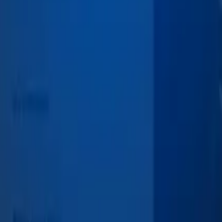
‌‌​ ‌‌​ ​​​ ​​​‍ ‌‌‍‌​​ ‌‍​ ‌‌‌‍​‌​‍ ‌​ ‌​​ ‌‍​ ​‌‌‍‌‌​‍ ‌​ ‍‌‌‍‌​​ ‌‍​ ‌‍​‍ ‌​ ‌ ‌‍‌‍‌‍​‌​ ​‌‌‍​ ‌‍​ ​ ​‌​ ​​‌‍‌‍​ ​ ‌‍​ ​ ​ ​ ‍ ‌ ‌​‌ ‍‌‌ ​​‌‍‌‌​ ‌‌ ​​‌ ​‍‌‍ ‌‍‌​‌ ‌‌‌‍​ ‌ ‌​​ ‍ ‌ ​​‌‍​‌‌ ‌​‌‍‍​​ ‌‌‍‌​‌‍‌‌‌ ​ ‌‍​ ‌ ​‍‌‍‍‌‌ ​​‌ ‌​‌‍‍‌‌‍ ‌‍ ‍​‍‌‌​ ‌‌‌​​‍‌‌ ‌‍‍ ‌‍‌‌‌ ‍‌​‍‌‌​ ​ ‌​‌​​‍‌‌​ ​ ‌​‌​​‍‌‌​ ​‍​ ​‍‌ ​​‌ ‌​​‍‌‌​ ​‍​ ​‍​‍‌‌​ ‌‌‌​‌​​‍ ‍‌ ‌‍‌‍​‌‌‍ ​‌ ‌‌‌‍‌‌​ ‌‍​‍‌‍​‌‌ ​ ‌‍‌‌‌‌‌‌‌ ​‍‌‍ ​​ ‌‌‍‍​‌ ‌​‌ ‌​‌ ​​‌ ​ ​‍‌‌​ ​ ‌​​‌​‍‌‌​ ​‍‌​‌‍​‍‌‌​ ​‍‌​‌‍‌‍​ ‌‍​ ‌‍ ‌‌ ‌​‌‍‌‌‌‍​ ‌‍ ‍‌‍ ‌‍ ​‌‍ ‌‍‌ ‌‍‍‌‌‍​‌​‍ ‍‌‍​ ‌‍ ‌‍ ‌​‍ ‍‌‍​‍‌ ​‍​‍‌‌​ ​‍‌​‌‍‌‍​‌‌‍‌​‌‍ ‌‌‍‍‌‌‍ ‍​‍‌‍‌‍‍‌‌‍‌​​ ‌‌‍​‌‌‍‌​​ ‍‌‌‍‌‌​ ‌‌​ ‌‌​
​​ ‍‌​‍ ‌​ ‌​‌‍‌​​ ​‍​ ‍‌​‍ ‌​ ‍‌‌‍​‍‌‍‌​​ ​‌​‍ ‌‌‍‌‌​ ​ ​ ‍‌​ ​‌​ ‍​​ ‌​​ ‍​​ ​​​ ‌‌‌‍‌‍‌‍‌​‌‍‌‍​ ‍ ‌ ‌​‌ ‍‌‌ ​​‌‍‌‌​ ‌‌ ​​‌ ​‍‌‍ ‌‍‌​‌ ‌‌‌‍​ ‌ ‌​​ ‍ ‌ ​​‌‍​‌‌ ‌​‌‍‍​​ ‌‌‍‌​‌‍‌‌‌ ​ ‌‍​ ‌ ​‍‌‍‍‌‌ ​​‌ ‌​‌‍‍‌‌‍ ‌‍ ‍​‍‌‌​ ‌‌‌​​‍‌‌ ‌‍‍ ‌‍‌‌‌ ‍‌​‍‌‌​ ​ ‌​‌​​‍‌‌​ ​ ‌​‌​​‍‌‌​ ​‍​ ​‍‌ ​​‌ ‌​​‍‌‌​ ​‍​ ​‍​‍‌‌​ ‌‌‌​‌​​‍ ‍‌ ‌‍‌‍​‌‌‍ ​‌ ‌‌‌‍‌‌​ ‌‍​‍‌‍​‌‌ ​ ‌‍‌‌‌‌‌‌‌ ​‍‌‍ ​​ ‌‌‍‍​‌ ‌​‌ ‌​‌ ​​‌ ​ ​‍‌‌​ ​ ‌​​‌​‍‌‌​ ​‍‌​‌‍​‍‌‌​ ​‍‌​‌‍‌‍​ ‌‍​ ‌‍ ‌‌ ‌​‌‍‌‌‌‍​ ‌‍ ‍‌‍ ‌‍ ​‌‍ ‌‍‌ ‌‍‍‌‌‍​‌​‍ ‍‌‍​ ‌‍ ‌‍ ‌​‍ ‍‌‍​‍‌ ​‍​‍‌‌​ ​‍‌​‌‍‌‍​‌‌‍‌​‌‍ ‌‌‍‍‌‌‍ ‍​‍‌‍‌‍‍‌‌‍‌​​ ‌‌‍​‌​ ‌​​ ‍‌‌‍​‍​ ‌ ​ ​​​ ‌‍​ ‌ ​‍ ‌‌‍​ ‌‍​ ‌‍‌​​ ‍‌​‍ ‌​ ‌​‌‍‌​​ ​‍​ ‍‌​‍ ‌​ ‍‌‌‍
 ‌‍​‌​ ‍‌​‍ ‌​ ‌​​ ​‌​ ​‌‌‍​ ​‍ ‌​ ‍‌​ ​‌‌‍‌‍​ ​ ​‍ ‌​ ‌‌‌‍​ ​ ​​​ ‌‍‌‍​‍​ ‌ ‌‍​‌‌‍​‌​ ‌ ​ ‌​​ ‌​​ ​‌​ ‍ ‌ ‌​‌ ‍‌‌ ​​‌‍‌‌​ ‌‌ ​​‌ ​‍‌‍ ‌‍‌​‌ ‌‌‌‍​ ‌ ‌​​ ‍ ‌ ​​‌‍​‌‌ ‌​‌‍‍​​ ‌‌‍‌​‌‍‌‌‌ ​ ‌‍​ ‌ ​‍‌‍‍‌‌ ​​‌ ‌​‌‍‍‌‌‍ ‌‍ ‍​‍‌‌​ ‌‌‌​​‍‌‌ ‌‍‍ ‌‍‌‌‌ ‍‌​‍‌‌​ ​ ‌​‌​​‍‌‌​ ​ ‌​‌​​‍‌‌​ ​‍​ ​‍‌ ​​‌ ‌​​‍‌‌​ ​‍​ ​‍​‍‌‌​ ‌‌‌​‌​​‍ ‍‌ ‌‍‌‍​‌‌‍ ​‌ ‌‌‌‍‌‌​ ‌‍​‍‌‍​‌‌ ​ ‌‍‌‌‌‌‌‌‌ ​‍‌‍ ​​ ‌‌‍‍​‌ ‌​‌ ‌​‌ ​​‌ ​ ​‍‌‌​ ​ ‌​​‌​‍‌‌​ ​‍‌​‌‍​‍‌‌​ ​‍‌​‌‍‌‍​ ‌‍​ ‌‍ ‌‌ ‌​‌‍‌‌‌‍​ ‌‍ ‍‌‍ ‌‍ ​‌‍ ‌‍‌ ‌‍‍‌‌‍​‌​‍ ‍‌‍​ ‌‍ ‌‍ ‌​‍ ‍‌‍​‍‌ ​‍​‍‌‌​ ​‍‌​‌‍‌‍​‌‌‍‌​‌‍ ‌‌‍‍‌‌‍ ‍​‍‌‍‌‍‍‌‌‍‌​​ ‌​ ​ ‌‍‌​​ ​‍‌‍‌‌​ ​​​ ​‍​ ​‍‌‍‌‌​‍ ‌​ ‌‌​ ‌ ‌‍​‌​ ‍‌​‍ ‌​ ‌​​ ​‌​ ​‌‌‍
​ ‌‌‌‍‌​​ ‍​​ ​ ​‍ ‌​ ‌​​ ‌‌​ ‌‌​ ‌ ​‍ ‌​ ‍‌​ ​‍​ ‌‌​ ​‌​‍ ‌​ ‍‌‌‍​‌‌‍‌​​ ‍‌​ ​​‌‍‌​​ ‌‍​ ‌‌​ ​‌​ ​ ​ ‌​​ ​‌​ ‍ ‌ ‌​‌ ‍‌‌ ​​‌‍‌‌​ ‌‌ ​​‌ ​‍‌‍ ‌‍‌​‌ ‌‌‌‍​ ‌ ‌​​ ‍ ‌ ​​‌‍​‌‌ ‌​‌‍‍​​ ‌‌‍‌​‌‍‌‌‌ ​ ‌‍​ ‌ ​‍‌‍‍‌‌ ​​‌ ‌​‌‍‍‌‌‍ ‌‍ ‍​‍‌‌​ ‌‌‌​​‍‌‌ ‌‍‍ ‌‍‌‌‌ ‍‌​‍‌‌​ ​ ‌​‌​​‍‌‌​ ​ ‌​‌​​‍‌‌​ ​‍​ ​‍‌ ​​‌ ‌​​‍‌‌​ ​‍​ ​‍​‍‌‌​ ‌‌‌​‌​​‍ ‍‌ ‌‍‌‍​‌‌‍ ​‌ ‌‌‌‍‌‌​ ‌‍​‍‌‍​‌‌ ​ ‌‍‌‌‌‌‌‌‌ ​‍‌‍ ​​ ‌‌‍‍​‌ ‌​‌ ‌​‌ ​​‌ ​ ​‍‌‌​ ​ ‌​​‌​‍‌‌​ ​‍‌​‌‍​‍‌‌​ ​‍‌​‌‍‌‍​ ‌‍​ ‌‍ ‌‌ ‌​‌‍‌‌‌‍​ ‌‍ ‍‌‍ ‌‍ ​‌‍ ‌‍‌ ‌‍‍‌‌‍​‌​‍ ‍‌‍​ ‌‍ ‌‍ ‌​‍ ‍‌‍​‍‌ ​‍​‍‌‌​ ​‍‌​‌‍‌‍​‌‌‍‌​‌‍ ‌‌‍‍‌‌‍ ‍​‍‌‍‌‍‍‌‌‍‌​​ ‌​ ​ ​ ​‍​ ‌ ​ ​​​ ‍‌​ ​‌​ ‌ ​ ‌​​‍ ‌​ ‌‌‌‍‌​​ ‍​​ 