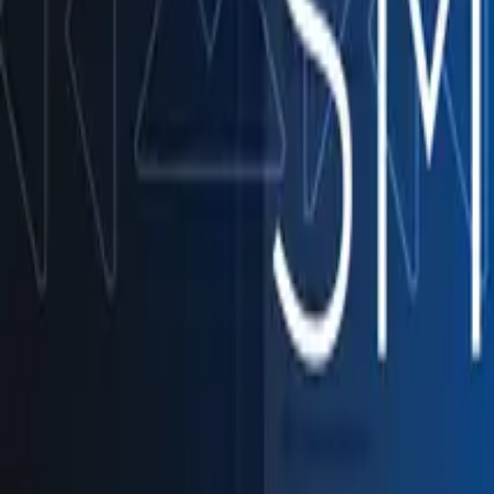
Tecnologia para sustentar operações críticas no agronegócio​​​​‌ ‍ ​‍​‍‌‍ ‌ ​‍‌‍‍‌‌‍‌ ‌‍‍‌‌‍ ‍​‍​‍​ ‍‍​‍​‍‌ ​ ‌‍​‌‌‍ ‍‌‍‍‌‌ ‌​‌ ‍‌​‍ ‍‌‍‍‌‌‍ ​‍​‍​‍ ​​‍​‍‌‍‍​‌ ​‍‌‍‌‌‌‍‌‍​‍​‍​ ‍‍​‍​‍‌‍‍​‌ ‌​‌ ‌​‌ ​​‌ ​ ​ ‍‍​‍ ​‍ ‌‍​ ‌‍​ ‌‍ ‌‌ ‌​‌‍‌‌‌‍​ ‌‍ ‍‌‍ ‌‍ ​‌‍ ‌‍‌ ‌‍‍‌‌‍​‌​‍ ‍‌‍​ ‌‍ ‌‍ ‌​‍ ‍‌‍​‍‌ ​‍​‍ ‌‍​‌‌‍‌​‌‍ ‌‌‍‍‌‌‍ ‍​‍ ‌‍‍‌‌‍ ‍‌ ‌​‌‍‌‌‌‍ ‍‌ ‌​​‍ ‌‍‌‌‌‍‌​‌‍‍‌‌ ‌​​‍ ‌‍ ‌‌‍ ‌‍‌​‌‍‌‌​ ‌‌ ​​‌ ​‍‌‍‌‌‌ ​ ‌‍‌‌‌‍ ‍‌ ‌​‌‍​‌‌ ‌​‌‍‍‌‌‍ ‌‍ ‍​ ‍ ‌‍‍‌‌‍‌​​ ‌​ ​‌​ ‌‌​ ​ ‌‍‌‍‌‍‌​​ ‌​​ ‌‌​ ​​​‍ ‌​ ‌​​ ‌​​ ‌‌​ ‌ ​‍ ‌​ ‌​‌‍‌‌​ ​ ​ ‍‌​‍ ‌​ ‍‌‌‍​‍​ ​‌​ ‌​​‍ ‌​ ‌​​ ‍​‌‍​‍​ ‌ ​ ‌ ​ ​‍​ ‌‍‌‍​ ‌‍​‍​ ‌​​ ​‌‌‍​‌​ ‍ ‌ ‌​‌ ‍‌‌ ​​‌‍‌‌​ ‌‌ ​ ‌‍‌‌‌‍‌ ‌‍ ‌‌‍‌‌‌‍ ‍‌ ‌​​ ‍ ‌ ​​‌‍​‌‌ ‌​‌‍‍​​ ‌‌‍​‍‌‍ ​‌‍ ‌‍​ ‌‍‍ ‌ ​ ​‍‌‌​ ‌‌‌​​‍‌‌ ‌‍‍ ‌‍‌‌‌ ‍‌​‍‌‌​ ​ ‌​‌​​‍‌‌​ ​ ‌​‌​​‍‌‌​ ​‍​ ​‍​ ‌​‌‍‌‌​ ‍​‌‍​‍​ ​‌​ ‍​‌‍‌‍​ ‌​​ ​‍​ ‌​​ ​ ‌‍‌‍​‍‌‌​ ​‍​ ​‍​‍‌‌​ ‌‌‌​‌​​‍ ‍‌ ‌​‌‍‍‌‌ ‌​‌‍ ​‌‍‌‌​‍‌‌​ ‌‌‌​​‍‌‌ ‌‍‍ ‌‍‌‌‌ ‍‌​‍‌‌​ ​ ‌​‌​​‍‌‌​ ​ ‌​‌​​‍‌‌​ ​‍​ ​‍‌ ​​‌ ‌​​‍‌‌​ ​‍​ ​‍​‍‌‌​ ‌‌‌​‌​​‍ ‍‌ ‌‍‌‍​‌‌‍ ​‌ ‌‌‌‍‌‌​ ‌‍​‍‌‍​‌‌ ​ ‌‍‌‌‌‌‌‌‌ ​‍‌‍ ​​ ‌‌‍‍​‌ ‌​‌ ‌​‌ ​​‌ ​ ​‍‌‌​ ​ ‌​​‌​‍‌‌​ ​‍‌​‌‍​‍‌‌​ ​‍‌​‌‍‌‍​ ‌‍​ ‌‍ ‌‌ ‌​‌‍‌‌‌‍​ ‌‍ ‍‌‍ ‌‍ ​‌‍ ‌‍‌ ‌‍‍‌‌‍​‌​‍ ‍‌‍​ ‌‍ ‌‍ ‌​‍ ‍‌‍​‍‌ ​‍​‍‌‌​ ​‍‌​‌‍‌‍​‌‌‍‌​‌‍ ‌‌‍‍‌‌‍ ‍​‍‌‍‌‍‍‌‌‍‌​​ ‌​ ​‌​ ‌‌​ ​ ‌‍‌‍‌‍‌​​ ‌​​ ‌‌​ ​​​‍ ‌​ ‌​​ ‌​​ ‌‌​ ‌ ​‍ ‌​ ‌​‌‍‌‌​ ​ ​ ‍‌​‍ ‌​ ‍‌‌‍​‍​ ​‌​ ‌​​‍ ‌​ ‌​
O agronegócio opera em ambientes distribuídos, com alta dependênci
ambientes que exigem alta disponibilidade, segurança e previsibilid
• Cloud e Security para ambientes de missão crítica • Apps para gestão, vendas e relacionamento • Serviços Smart Hands para sustentação contínua • Governança e continuidade operacional​​​​‌ ‍ ​‍​‍‌‍ ‌ ​‍‌‍‍‌‌‍‌ ‌‍‍‌‌‍ ‍​‍​‍​ ‍‍​‍​‍‌ ​ ‌‍​‌‌‍ ‍‌‍‍‌‌ ‌​‌ ‍‌​‍ ‍‌‍‍‌‌‍ ​‍​‍​‍ ​​‍​‍‌‍‍​‌ ​‍‌‍‌‌‌‍‌‍​‍​‍​ ‍‍​‍​‍‌‍‍​‌ ‌​‌ ‌​‌ ​​‌ ​ ​ ‍‍​‍ ​‍ ‌‍​ ‌‍​ ‌‍ ‌‌ ‌​‌‍‌‌‌‍​ ‌‍ ‍‌‍ ‌‍ ​‌‍ ‌‍‌ ‌‍‍‌‌‍​‌​‍ ‍‌‍​ ‌‍ ‌‍ ‌​‍ ‍‌‍​‍‌ ​‍​‍ ‌‍​‌‌‍‌​‌‍ ‌‌‍‍‌‌‍ ‍​‍ ‌‍‍‌‌‍ ‍‌ ‌​‌‍‌‌‌‍ ‍‌ ‌​​‍ ‌‍‌‌‌‍‌​‌‍‍‌‌ ‌​​‍ ‌‍ ‌‌‍ ‌‍‌​‌‍‌‌​ ‌‌ ​​‌ ​‍‌‍‌‌‌ ​ ‌‍‌‌‌‍ ‍‌ ‌​‌‍​‌‌ ‌​‌‍‍‌‌‍ ‌‍ ‍​ ‍ ‌‍‍‌‌‍‌​​ ‌​ ​‌​ ‌‌​ ​ ‌‍‌‍‌‍‌​​ ‌​​ ‌‌​ ​​​‍ ‌​ ‌​​ ‌​​ ‌‌​ ‌ ​‍ ‌​ ‌​‌‍‌‌​ ​ ​ ‍‌​‍ ‌​ ‍‌‌‍​‍​ ​‌​ ‌​​‍ ‌​ ‌​​ ‍​‌‍​‍​ ‌ ​ ‌ ​ ​‍​ ‌‍‌‍​ ‌‍​‍​ ‌​​ ​‌‌‍​‌​ 
Ambientes de missão crítica no agro​​​​‌ ‍ ​‍​‍‌‍ ‌ ​‍‌‍‍‌‌‍‌ ‌‍‍‌‌‍ ‍​‍​‍​ ‍‍​‍​‍‌ ​ ‌‍​‌‌‍ ‍‌‍‍‌‌ ‌​‌ ‍‌​‍ ‍‌‍‍‌‌‍ ​‍​‍​‍ ​​‍​‍‌‍‍​‌ ​‍‌‍‌‌‌‍‌‍​‍​‍​ ‍‍​‍​‍‌‍‍​‌ ‌​‌ ‌​‌ ​​‌ ​ ​ ‍‍​‍ ​‍ ‌‍​ ‌‍​ ‌‍ ‌‌ ‌​‌‍‌‌‌‍​ ‌‍ ‍‌‍ ‌‍ ​‌‍ ‌‍‌ ‌‍‍‌‌‍​‌​‍ ‍‌‍​ ‌‍ ‌‍ ‌​‍ ‍‌‍​‍‌ ​‍​‍ ‌‍​‌‌‍‌​‌‍ ‌‌‍‍‌‌‍ ‍​‍ ‌‍‍‌‌‍ ‍‌ ‌​‌‍‌‌‌‍ ‍‌ ‌​​‍ ‌‍‌‌‌‍‌​‌‍‍‌‌ ‌​​‍ ‌‍ ‌‌‍ ‌‍‌​‌‍‌‌​ ‌‌ ​​‌ ​‍‌‍‌‌‌ ​ ‌‍‌‌‌‍ ‍‌ ‌​‌‍​‌‌ ‌​‌‍‍‌‌‍ ‌‍ ‍​ ‍ ‌‍‍‌‌‍‌​​ ‌​ ​‌​ ‌‌​ ​ ‌‍‌‍‌‍‌​​ ‌​​ ‌‌​ ​​​‍ ‌​ ‌​​ ‌​​ ‌‌​ ‌ ​‍ ‌​ ‌​‌‍‌‌​ ​ ​ ‍‌​‍ ‌​ ‍‌‌‍​‍​ ​‌​ ‌​​‍ ‌​ ‌​​ ‍​‌‍​‍​ ‌ ​ ‌ ​ ​‍​ ‌‍‌‍​ ‌‍​‍​ ‌​​ ​‌‌‍​‌​ ‍ ‌ ‌​‌ ‍‌‌ ​​‌‍‌‌​ ‌‌ ​ ‌‍‌‌‌‍‌ ‌‍ ‌‌‍‌‌‌‍ ‍‌ ‌​​ ‍ ‌ ​​‌‍​‌‌ ‌​‌‍‍​​ ‌‌‍​‍‌‍ ​‌‍ ‌‍​ ‌‍‍ ‌ ​ ​‍‌‌​ ‌‌‌​​‍‌‌ ‌‍‍ ‌‍‌‌‌ ‍‌​‍‌‌​ ​ ‌​‌​​‍‌‌​ ​ ‌​‌​​‍‌‌​ ​‍​ ​‍‌‍‌‌‌‍​ ​ ​‌‌‍​‌‌‍​‍​ ​‍​ ‌ ​ ​​​ ‌ ​ ​​‌‍‌​​ ‌​​‍‌‌​ ​‍​ ​‍​‍‌‌​ ‌‌‌​‌​​‍ ‍‌ ‌​‌‍‍‌‌ ‌​‌‍ ​‌‍‌‌​‍‌‌​ ‌‌‌​​‍‌‌ ‌‍‍ ‌‍‌‌‌ ‍‌​‍‌‌​ ​ ‌​‌​​‍‌‌​ ​ ‌​‌​​‍‌‌​ ​‍​ ​‍‌ ​​‌ ‌​​‍‌‌​ ​‍​ ​‍​‍‌‌​ ‌‌‌​‌​​‍ ‍‌ ‌‍‌‍​‌‌‍ ​‌ ‌‌‌‍‌‌​ ‌‍​‍‌‍​‌‌ ​ ‌‍‌‌‌‌‌‌‌ ​‍‌‍ ​​ ‌‌‍‍​‌ ‌​‌ ‌​‌ ​​‌ ​ ​‍‌‌​ ​ ‌​​‌​‍‌‌​ ​‍‌​‌‍​‍‌‌​ ​‍‌​‌‍‌‍​ ‌‍​ ‌‍ ‌‌ ‌​‌‍‌‌‌‍​ ‌‍ ‍‌‍ ‌‍ ​‌‍ ‌‍‌ ‌‍‍‌‌‍​‌​‍ ‍‌‍​ ‌‍ ‌‍ ‌​‍ ‍‌‍​‍‌ ​‍​‍‌‌​ ​‍‌​‌‍‌‍​‌‌‍‌​‌‍ ‌‌‍‍‌‌‍ ‍​‍‌‍‌‍‍‌‌‍‌​​ ‌​ ​‌​ ‌‌​ ​ ‌‍‌‍‌‍‌​​ ‌​​ ‌‌​ ​​​‍ ‌​ ‌​​ ‌​​ ‌‌​ ‌ ​‍ ‌​ ‌​‌‍‌‌​ ​ ​ ‍‌​‍ ‌​ ‍‌‌‍​‍​ ​‌​ ‌​​‍ ‌​ ‌​​ ‍​‌‍​‍​ ‌ ​ ‌ ​ ​‍​ ‌‍‌‍​ ‌‍​‍​ ‌​​ ​‌‌‍​‌​‍‌‍‌ ‌​‌ ‍‌‌ ​​‌‍‌‌​ ‌‌ ​ ‌‍‌‌‌‍‌ ‌‍ ‌‌‍‌‌‌‍ ‍‌ ‌​​‍‌‍‌ ​​‌‍​‌‌ ‌​‌‍‍​​ ‌‌‍​‍‌‍ ​‌‍ ‌‍​ ‌‍‍ ‌ ​ ​‍‌‌​ ‌‌‌​​‍‌‌ ‌‍‍ ‌‍‌‌‌ ‍‌​‍‌‌​ ​ ‌​‌​​‍‌‌​ ​ ‌​‌​​‍‌‌​ ​‍​ ​‍‌‍‌‌‌‍​ ​ ​‌‌‍​‌‌‍​‍​ ​‍​ ‌ ​ ​​​ ‌ ​ ​​‌‍‌​​ ‌​​‍‌‌​ ​‍​ ​‍​‍‌‌​ ‌‌‌​‌​​‍ ‍‌ ‌​‌‍‍‌‌ ‌​‌‍ ​‌‍‌‌​‍‌‌​ ‌‌‌​​‍‌‌ ‌‍‍ ‌‍‌‌‌ ‍‌​‍‌‌​ ​ ‌​‌​​‍‌‌​ ​ ‌​‌​​‍‌‌​ ​‍​ ​‍‌ ​​‌ ‌​​‍‌‌​ ​‍​ ​‍​‍‌‌​ ‌‌‌​‌​​‍ ‍‌ ‌‍‌‍​‌‌‍ ​‌ ‌‌‌‍‌‌​‍‌‍‌ ​​‌‍‌‌‌ ​‍‌ ​ ‌ ​​‌‍‌‌‌‍​ ‌ ‌​‌‍‍‌‌ ‌‍‌‍‌‌​ ‌‌ ​​‌ ‌‌‌‍​‍‌‍ ​‌‍‍‌‌ ​ ‌‍‍​‌‍‌‌‌‍‌​​‍​‍‌ ‌
No agronegócio, a indisponibilidade de sistemas impacta diretamente 
assegurando: • Disponibilidade e desempenho contínuos • Proteção de dados e conformidade • Resiliência operacional em ambientes distribuídos • Suporte à escalabilidade do negócio​​​​‌ ‍ ​‍​‍‌‍ ‌ ​‍‌‍‍‌‌‍‌ ‌‍‍‌‌‍ ‍​‍​‍​ ‍‍​‍​‍‌ ​ ‌‍​‌‌‍ ‍‌‍‍‌‌ ‌​‌ ‍‌​‍ ‍‌‍‍‌‌‍ ​‍​‍​‍ ​​‍​‍‌‍‍​‌ ​‍‌‍‌‌‌‍‌‍​‍​‍​ ‍‍​‍​‍‌‍‍​‌ ‌​‌ ‌​‌ ​​‌ ​ ​ ‍‍​‍ ​‍ ‌‍​ ‌‍​ ‌‍ ‌‌ ‌​‌‍‌‌‌‍​ ‌‍ ‍‌‍ ‌‍ ​‌‍ ‌‍‌ ‌‍‍‌‌‍​‌​‍ ‍‌‍​ ‌‍ ‌‍ ‌​‍ ‍‌‍​‍‌ ​‍​‍ ‌‍​‌‌‍‌​‌‍ ‌‌‍‍‌‌‍ ‍​‍ ‌‍‍‌‌‍ ‍‌ ‌​‌‍‌‌‌‍ ‍‌ ‌​​‍ ‌‍‌‌‌‍‌​‌‍‍‌‌ ‌​​‍ ‌‍ ‌‌‍ ‌‍‌​‌‍‌‌​ ‌‌ ​​‌ ​‍‌‍‌‌‌ ​ ‌‍‌‌‌‍ ‍‌ ‌​‌‍​‌‌ ‌​‌‍‍‌‌‍ ‌‍ ‍​ ‍ ‌‍‍‌‌‍‌​​ ‌​ ​‌​ ‌‌​ ​ ‌‍‌‍‌‍‌​​ ‌​​ ‌‌​ ​​​‍ ‌​ ‌​​ ‌​​ ‌‌​ ‌ ​‍ ‌​ ‌​‌‍‌‌​ ​ ​ ‍‌​‍ ‌​ ‍‌‌‍​‍​ ​‌​ ‌​​‍ ‌​ ‌​​ ‍​‌‍​‍​ ‌ ​ ‌ ​ ​‍​ ‌‍‌‍​ ‌‍​‍​ ‌​​ ​‌‌‍​‌​ ‍ ‌ ‌​‌ ‍‌‌ ​​‌‍‌‌​ ‌‌ ​ ‌
Fale com um especialista​​​​‌ ‍ ​‍​‍‌‍ ‌ ​‍‌‍‍‌‌‍‌ ‌‍‍‌‌‍ ‍​‍​‍​ ‍‍​‍​‍‌ ​ ‌‍​‌‌‍ ‍‌‍‍‌‌ ‌​‌ ‍‌​‍ ‍‌‍‍‌‌‍ ​‍​‍​‍ ​​‍​‍‌‍‍​‌ ​‍‌‍‌‌‌‍‌‍​‍​‍​ ‍‍​‍​‍‌‍‍​‌ ‌​‌ ‌​‌ ​​‌ ​ ​ ‍‍​‍ ​‍ ‌‍​ ‌‍​ ‌‍ ‌‌ ‌​‌‍‌‌‌‍​ ‌‍ ‍‌‍ ‌‍ ​‌‍ ‌‍‌ ‌‍‍‌‌‍​‌​‍ ‍‌‍​ ‌‍ ‌‍ ‌​‍ ‍‌‍​‍‌ ​‍​‍ ‌‍​‌‌‍‌​‌‍ ‌‌‍‍‌‌‍ ‍​‍ ‌‍‍‌‌‍ ‍‌ ‌​‌‍‌‌‌‍ ‍‌ ‌​​‍ ‌‍‌‌‌‍‌​‌‍‍‌‌ ‌​​‍ ‌‍ ‌‌‍ ‌‍‌​‌‍‌‌​ ‌‌ ​​‌ ​‍‌‍‌‌‌ ​ ‌‍‌‌‌‍ ‍‌ ‌​‌‍​‌‌ ‌​‌‍‍‌‌‍ ‌‍ ‍​ ‍ ‌‍‍‌‌‍‌​​ ‌​ ​‌​ ‌‌​ ​ ‌‍‌‍‌‍‌​​ ‌​​ ‌‌​ ​​​‍ ‌​ ‌​​ ‌​​ ‌‌​ ‌ ​‍ ‌​ ‌​‌‍‌‌​ ​ ​ ‍‌​‍ ‌​ ‍‌‌‍​‍​ ​‌​ ‌​​‍ ‌​ ‌​​ ‍​‌‍​‍​ ‌ ​ ‌ ​ ​‍​ ‌‍‌‍​ ‌‍​‍​ ‌​​ ​‌‌‍​‌​ ‍ ‌ ‌​‌ ‍‌‌ ​​‌‍‌‌​ ‌‌ ​ ‌‍‌‌‌‍‌ ‌‍ ‌‌‍‌‌‌‍ ‍‌ ‌​​ ‍ ‌ ​​‌‍​‌‌ ‌​‌‍‍​​ ‌‌‍​‍‌‍ ​‌‍ ‌‍​ ‌‍‍ ‌ ​ ​‍‌‌​ ‌‌‌​​‍‌‌ ‌‍‍ ‌‍‌‌‌ ‍‌​‍‌‌​ ​ ‌​‌​​‍‌‌​ ​ ‌​‌​​‍‌‌​ ​‍​ ​‍‌‍‌‌‌‍​ ​ ​‌‌‍​‌‌‍​‍​ ​‍​ ‌ ​ ​​​ ‌ ​ ​​‌‍‌​​ ‌​​‍‌‌​ ​‍​ ​‍​‍‌‌​ ‌‌‌​‌​​‍ ‍‌‍​ ‌ ‌​‌‍​‌​‍ ‍‌ ‌​‌‍‌‌‌ ‍​‌ ‌​​‍‌‌​ ‌‌‌​​‍‌‌ ‌‍‍ ‌‍‌‌‌ ‍‌​‍‌‌​ ​ ‌​‌​​‍‌‌​ ​ ‌​‌​​‍‌‌​ ​‍​ ​‍‌ ​​‌ ‌​​‍‌‌​ ​‍​ ​‍​‍‌‌​ ‌‌‌​‌​​‍ ‍‌ ‌‍‌‍​‌‌‍ ​‌ ‌‌‌‍‌‌​ ‌‍​‍‌‍​‌‌ ​ ‌‍‌‌‌‌‌‌‌ ​‍‌‍ ​​ ‌‌‍‍​‌ ‌​‌ ‌​‌ ​​‌ ​ ​‍‌‌​ ​ ‌​​‌​‍‌‌​ ​‍‌​‌‍​‍‌‌​ ​‍‌​‌‍‌‍​ ‌‍​ ‌‍ ‌‌ ‌​‌‍‌‌‌‍​ ‌‍ ‍‌‍ ‌‍ ​‌‍ ‌‍‌ ‌‍‍‌‌‍​‌​‍ ‍‌‍​ ‌‍ ‌‍ ‌​‍ ‍‌‍​‍‌ ​‍​‍‌‌​ ​‍‌​‌‍‌‍​‌‌‍‌​‌‍ ‌‌‍‍‌‌‍ ‍​‍‌‍‌‍‍‌‌‍‌​​ ‌​ ​‌​ ‌‌​ ​ ‌‍‌‍‌‍‌​​ ‌​​ ‌‌​ ​​​‍ ‌​ ‌​​ ‌​​ ‌‌​ ‌ ​‍ ‌​ ‌​‌‍‌‌​ ​ ​ ‍‌​‍ ‌​ ‍‌‌‍​‍​ ​‌​ ‌​​‍ ‌​ ‌​​ ‍​‌‍​‍​ ‌ ​ ‌ ​ ​‍​ ‌‍‌‍​ ‌‍​‍​ ‌​​ ​‌‌‍​‌​‍‌‍‌ ‌​‌ ‍‌‌ ​​‌‍‌‌​ ‌‌ ​ ‌‍‌‌‌‍‌ ‌‍ ‌‌‍‌‌‌‍ ‍‌ ‌​​‍‌‍‌ ​​‌‍​‌‌ ‌​‌‍‍​​ ‌‌‍​‍‌‍ ​‌‍ ‌‍​ ‌‍‍ ‌ ​ ​‍‌‌​ ‌‌‌​​‍‌‌ ‌‍‍ ‌‍‌‌‌ ‍‌​‍‌‌​ ​ ‌​‌​​‍‌‌​ ​ ‌​‌​​‍‌‌​ ​‍​ ​‍‌‍‌‌‌‍​ ​ ​‌‌‍​‌‌‍​‍​ ​‍​ ‌ ​ ​​​ ‌ ​ ​​‌‍‌​​ ‌​​‍‌‌​ ​‍​ ​‍​‍‌‌​ ‌‌‌​‌​​‍ ‍‌‍​ ‌ ‌​‌‍​‌​‍ ‍‌ ‌​‌‍‌‌‌ ‍​‌ ‌​​‍‌‌​ ‌‌‌​​‍‌‌ ‌‍‍ ‌‍‌‌‌ ‍‌​‍‌‌​ ​ ‌​‌​​‍‌‌​ ​ ‌​‌​​‍‌‌​ ​‍​ ​‍‌ ​​‌ ‌​​‍‌‌​ ​‍​ ​‍​‍‌‌​ ‌‌‌​‌​​‍ ‍‌ ‌‍‌‍​‌‌‍ ​‌ ‌‌‌‍‌‌​‍‌‍‌ ​​‌‍‌‌‌ ​‍‌ ​ ‌ ​​‌‍‌‌‌‍​ ‌ ‌​‌‍‍‌‌ ‌‍‌‍‌‌​ ‌‌ ​​‌ ‌‌‌‍​‍‌‍ ​‌‍‍‌‌ ​ ‌‍‍​‌‍‌‌‌‍‌​​‍​‍‌ ‌
Apps de colaboração para o agronegócio​​​​‌ ‍ ​‍​‍‌‍ ‌ ​‍‌‍‍‌‌‍‌ ‌‍‍‌‌‍ ‍​‍​‍​ ‍‍​‍​‍‌ ​ ‌‍​‌‌‍ ‍‌‍‍‌‌ ‌​‌ ‍‌​‍ ‍‌‍‍‌‌‍ ​‍​‍​‍ ​​‍​‍‌‍‍​‌ ​‍‌‍‌‌‌‍‌‍​‍​‍​ ‍‍​‍​‍‌‍‍​‌ ‌​‌ ‌​‌ ​​‌ ​ ​ ‍‍​‍ ​‍ ‌‍​ ‌‍​ ‌‍ ‌‌ ‌​‌‍‌‌‌‍​ ‌‍ ‍‌‍ ‌‍ ​‌‍ ‌‍‌ ‌‍‍‌‌‍​‌​‍ ‍‌‍​ ‌‍ ‌‍ ‌​‍ ‍‌‍​‍‌ ​‍​‍ ‌‍​‌‌‍‌​‌‍ ‌‌‍‍‌‌‍ ‍​‍ ‌‍‍‌‌‍ ‍‌ ‌​‌‍‌‌‌‍ ‍‌ ‌​​‍ ‌‍‌‌‌‍‌​‌‍‍‌‌ ‌​​‍ ‌‍ ‌‌‍ ‌‍‌​‌‍‌‌​ ‌‌ ​​‌ ​‍‌‍‌‌‌ ​ ‌‍‌‌‌‍ ‍‌ ‌​‌‍​‌‌ ‌​‌‍‍‌‌‍ ‌‍ ‍​ ‍ ‌‍‍‌‌‍‌​​ ‌​ ​‌​ ‌‌​ ​ ‌‍‌‍‌‍‌​​ ‌​​ ‌‌​ ​​​‍ ‌​ ‌​​ ‌​​ ‌‌​ ‌ ​‍ ‌​ ‌​‌‍‌‌​ ​ ​ ‍‌​‍ ‌​ ‍‌‌‍​‍​ ​‌​ ‌​​‍ ‌​ ‌​​ ‍​‌‍​‍​ ‌ ​ ‌ ​ ​‍​ ‌‍‌‍​ ‌‍​‍​ ‌​​ ​‌‌‍​‌​ ‍ ‌ ‌​‌ ‍‌‌ ​​‌‍‌‌​ ‌‌ ​ ‌‍‌‌‌‍‌ ‌‍ ‌‌‍‌‌‌‍ ‍‌ ‌​​ ‍ ‌ ​​‌‍​‌‌ ‌​‌‍‍​​ ‌‌‍​‍‌‍ ​‌‍ ‌‍​ ‌‍‍ ‌ ​ ​‍‌‌​ ‌‌‌​​‍‌‌ ‌‍‍ ‌‍‌‌‌ ‍‌​‍‌‌​ ​ ‌​‌​​‍‌‌​ ​ ‌​‌​​‍‌‌​ ​‍​ ​‍​ ​ ​ ​ ‌‍‌​‌‍‌​​ ‌ ​ ‌‌‌‍‌‍‌‍‌‍​ ​ ​ ​‍​ ‌ ‌‍​‍‌‍​‍‌‍‌​​ ​‌​ ‍​​ ​ ​ ‌​​ ‌‍​ ​‌‌‍​‌​ ‌ ‌‍‌‌‌‍​ ​ ‌ ​ ‌ ‌‍‌‍‌‍​ ‌‍‌‍​ ‍​​ ​‍‌‍‌‌​‍‌‌​ ​‍​ ​‍​‍‌‌​ ‌‌‌​‌​​‍ ‍‌ ‌​‌‍‍‌‌ ‌​‌‍ ​‌‍‌‌​‍‌‌​ ‌‌‌​​‍‌‌ ‌‍‍ ‌‍‌‌‌ ‍‌​‍‌‌​ ​ ‌​‌​​‍‌‌​ ​ ‌​‌​​‍‌‌​ ​‍​ ​‍‌ ​​‌ ‌​​‍‌‌​ ​‍​ ​‍​‍‌‌​ ‌‌‌​‌​​‍ ‍‌ ‌‍‌‍​‌‌‍ ​‌ ‌‌‌‍‌‌​ ‌‍​‍‌‍​‌‌ ​ ‌‍‌‌‌‌‌‌‌ ​‍‌‍ ​​ ‌‌‍‍​‌ ‌​‌ ‌​‌ ​​‌ ​ ​‍‌‌​ ​ ‌​​‌​‍‌‌​ ​‍‌​‌‍​‍‌‌​ ​‍‌​‌‍‌‍​ ‌‍​ ‌‍ ‌‌ ‌​‌‍‌‌‌‍​ ‌‍ ‍‌‍ ‌‍ ​‌‍ ‌‍‌ ‌‍‍‌‌‍​‌​‍ ‍‌‍​ ‌‍ ‌‍ ‌​‍ ‍‌‍​‍‌ ​‍​‍‌‌​ ​‍‌​‌‍‌‍​‌‌‍‌​‌‍ ‌‌‍‍‌‌‍ ‍​‍‌‍‌‍‍‌‌‍‌​​ ‌​ ​‌​ ‌‌​ ​ ‌‍‌‍‌‍‌​​ ‌​​ ‌‌​ ​​​‍ ‌​ ‌​​ ‌​​ ‌‌​ ‌ ​‍ ‌​ ‌​‌‍‌‌​ ​ ​ ‍‌​‍ ‌​ ‍‌‌‍​‍​ ​‌​ ‌​​‍ ‌​ ‌​​ ‍​‌‍​‍​ ‌ ​ ‌ ​ ​‍​ ‌‍‌‍​ ‌‍​‍​ ‌​​ ​‌‌‍​‌​‍‌‍‌ ‌​‌ ‍‌‌ ​​‌‍‌‌​ ‌‌ ​ ‌‍‌‌‌‍‌ ‌‍ ‌‌‍‌‌‌‍ ‍‌ ‌​​‍‌‍‌ ​​‌‍​‌‌ ‌​‌‍‍​​ ‌‌‍​‍‌‍ ​‌‍ ‌‍​ ‌‍‍ ‌ ​ ​‍‌‌​ ‌‌‌​​‍‌‌ ‌‍‍ ‌‍‌‌‌ ‍‌​‍‌‌​ ​ ‌​‌​​‍‌‌​ ​ ‌​‌​​‍‌‌​ ​‍​ ​‍​ ​ ​ ​ ‌‍‌​‌‍‌​​ ‌ ​ ‌‌‌‍‌‍‌‍‌‍​ ​ ​ ​‍​ ‌ ‌‍​‍‌‍​‍‌‍‌​​ ​‌​ ‍​​ ​ ​ ‌​​ ‌‍​ ​‌‌‍​‌​ ‌ ‌‍‌‌‌‍​ ​ ‌ ​ ‌ ‌‍‌‍‌‍​ ‌‍‌‍​ ‍​​ ​‍‌‍‌‌​‍‌‌​ ​‍​ ​‍​‍‌‌​ ‌‌‌​‌​​‍ ‍‌ ‌​‌‍‍‌‌ ‌​‌‍ ​‌‍‌‌​‍‌‌​ ‌‌‌​​‍‌‌ ‌‍‍ ‌‍‌‌‌ ‍‌​‍‌‌​ ​ ‌​‌​​‍‌‌​ ​ ‌​‌​​‍‌‌​ ​‍​ ​‍‌ ​​‌ ‌​​‍‌‌​ ​‍​ ​‍​‍‌‌​ ‌‌‌​‌​​‍ ‍‌ ‌‍‌‍​‌‌‍ ​‌ ‌‌‌‍‌‌​‍‌‍‌ ​​‌‍‌‌‌ ​‍‌ ​ ‌ ​​‌‍‌‌‌‍​ ‌ ‌​‌‍‍‌‌ ‌‍‌‍‌‌​ ‌‌ ​​‌ ‌‌‌‍​‍‌‍ ​‌‍‍‌‌ ​ ‌‍‍​‌‍‌‌‌‍‌​​‍​‍‌ ‌
A CCM atua apoiando empresas do setor na adoção de plataformas de 
entre equipes distribuídas. Nossa atuação em colaboração permite: • 
operacional • Garantir governança, segurança e controle da informação​​​​‌ ‍ ​‍​‍‌‍ ‌ ​‍‌‍‍‌‌‍‌ ‌‍‍‌‌‍ ‍​‍​‍​ ‍‍​‍​‍‌ ​ ‌‍​‌‌‍ ‍‌‍‍‌‌ ‌​‌ ‍‌​‍ ‍‌‍‍‌‌‍ ​‍​‍​‍ ​​‍​‍‌‍‍​‌ ​‍‌‍‌‌‌‍‌‍​‍​‍​ ‍‍​‍​‍‌‍‍​‌ ‌​‌ ‌​‌ ​​‌ ​ ​ ‍‍​‍ ​‍ ‌‍​ ‌‍​ ‌‍ ‌‌ ‌​‌‍‌‌‌‍​ ‌‍ ‍‌‍ ‌‍ ​‌‍ ‌‍‌ ‌‍‍‌‌‍​‌​‍ ‍‌‍​ ‌‍ ‌‍ ‌​‍ ‍‌‍​‍‌ ​‍​‍ ‌‍​‌‌‍‌​‌‍ ‌‌‍‍‌‌‍ ‍​‍ ‌‍‍‌‌‍ ‍‌ ‌​‌‍‌‌‌‍ ‍‌ ‌​​‍ ‌‍‌‌‌‍‌​‌‍‍‌‌ ‌​​‍ ‌‍ ‌‌‍ ‌‍‌​‌‍‌‌​ ‌‌ ​​‌ ​‍‌‍‌‌‌ ​ ‌‍‌‌‌‍ ‍‌ ‌​‌‍​‌‌ ‌​‌‍‍‌‌‍ ‌‍ ‍​ ‍ ‌‍‍‌‌‍‌​​ ‌​ ​‌​ ‌‌​ ​ ‌‍‌‍‌‍‌​​ ‌​​ ‌‌​ ​​​‍ ‌​ ‌​​ ‌​​ ‌‌​ ‌ ​‍ ‌​ ‌​‌‍‌‌​ ​ ​ ‍‌​‍ ‌​ ‍‌‌‍​‍​ ​‌​ ‌​​‍ ‌​ ‌​​ ‍​‌‍​‍​ ‌ ​ ‌ ​ ​‍​ ‌‍‌‍​ ‌‍​‍​ ‌​​ ​‌‌‍​‌​ ‍ ‌ ‌​‌ ‍‌‌ ​​‌‍‌‌​ ‌‌ ​ ‌‍‌‌‌‍‌ ‌‍ ‌‌‍‌‌‌‍ ‍‌ ‌​​ ‍ ‌ ​​‌‍​‌‌ ‌​‌‍‍​​ ‌‌‍​‍‌‍ ​‌‍ ‌‍​ ‌‍‍ ‌ ​ ​‍‌‌​ ‌‌‌​​‍‌‌ ‌‍‍ ‌‍‌‌‌ ‍‌​‍‌‌​ ​ ‌​‌​​‍‌‌​ ​ ‌​‌​​‍‌‌​ ​‍​ ​‍​ ​ ​ ​ ‌‍‌​‌‍‌​​ ‌ ​ ‌‌‌‍‌‍‌‍‌‍​ ​ ​ ​‍​ ‌ ‌‍​‍‌‍​‍‌‍‌​​ ​‌​ ‍​​ ​ ​ ‌​​ ‌‍​ ​‌‌‍​‌​ ‌ ‌‍‌‌‌‍​ ​ ‌ ​ ‌ ‌‍‌‍‌‍​ ‌‍‌‍​ ‍​​ ​‍‌‍‌‌​‍‌‌​ ​‍​ ​‍​‍‌‌​ ‌‌‌​‌​​‍ ‍‌‍​ ‌‍ ‌‍ ‍‌ ‌​‌‍‌‌‌‍ ‍‌ ‌​​‍‌‌​ ‌‌‌​​‍‌‌ ‌‍‍ ‌‍‌‌‌ ‍‌​‍‌‌​ ​ ‌​‌​​‍‌‌​ ​ ‌​‌​​‍‌‌​ ​‍​ ​‍‌ ​​‌ ‌​​‍‌‌​ ​‍​ ​‍​‍‌‌​ ‌‌‌​‌​​‍ ‍‌ ‌‍‌‍​‌‌‍ ​‌ ‌‌‌‍‌‌​ ‌‍​‍‌‍​‌‌ ​ ‌‍‌‌‌‌‌‌‌ ​‍‌‍ ​​ ‌‌‍‍​‌ ‌​‌ ‌​‌ ​​‌ ​ ​‍‌‌​ ​ ‌​​‌​‍‌‌​ ​‍‌​‌‍​‍‌‌​ ​‍‌​‌‍‌‍​ ‌‍​ ‌‍ ‌‌ ‌​‌‍‌‌‌‍​ ‌‍ ‍‌‍ ‌‍ ​‌‍ ‌‍‌ ‌‍‍‌‌‍​‌​‍ ‍‌‍​ ‌‍ ‌‍ ‌​‍ ‍‌‍​‍‌ ​‍​‍‌‌​ ​‍‌​‌‍‌‍​‌‌‍‌​‌‍ ‌‌‍‍‌‌‍ ‍​‍‌‍‌‍‍‌‌‍‌​​ ‌​ ​‌​ ‌‌​ ​ ‌‍‌‍‌‍‌​​ ‌​​ ‌‌​ ​​​‍ ‌​ ‌​​ ‌​​ ‌‌​ ‌ ​‍ ‌​ ‌​‌‍‌‌​ ​ ​ ‍‌​‍ ‌​ ‍‌‌‍​‍​ ​‌​ ‌​​‍ ‌​ ‌​​ ‍​‌‍​‍​ ‌ ​ ‌ ​ ​‍​ ‌‍‌‍​ ‌‍​‍​ ‌​​ ​‌‌‍​‌​‍‌‍‌ ‌​‌ ‍‌‌ ​​‌‍‌‌​ ‌‌ ​ ‌‍‌‌‌‍‌ ‌‍ ‌‌‍‌‌‌‍ ‍‌ ‌​​‍‌‍‌ ​​‌‍​‌‌ ‌​‌‍‍​​ ‌‌‍​‍‌‍ ​‌‍ ‌‍​ ‌‍‍ ‌ ​ ​‍‌‌​ ‌‌‌​​‍‌‌ ‌‍‍ ‌‍‌‌‌ ‍‌​‍‌‌​ ​ ‌​‌​​‍‌‌​ ​ ‌​‌​​‍‌‌​ ​‍​ ​‍​ ​ ​ ​ ‌‍‌​‌‍‌​​ ‌ ​ ‌‌‌‍‌‍‌‍‌‍​ ​ ​ ​‍​ ‌ ‌‍​‍‌‍​‍‌‍‌​​ ​‌​ ‍​​ ​ ​ ‌​​ ‌‍​ ​‌‌‍​‌​ ‌ ‌‍‌‌‌‍​ ​ ‌ ​ ‌ ‌‍‌‍‌‍​ ‌‍‌‍​ ‍​​ ​‍‌‍‌‌​‍‌‌​ ​‍​ ​‍​‍‌‌​ ‌‌‌​‌​​‍ ‍‌‍​ ‌‍ ‌‍ ‍‌ ‌​‌‍‌‌‌‍ ‍‌ ‌​​‍‌‌​ ‌‌‌​​‍‌‌ ‌‍‍ ‌‍‌‌‌ ‍‌​‍‌‌​ ​ ‌​‌​​‍‌‌​ ​ ‌​‌​​‍‌‌​ ​‍​ ​‍‌ ​​‌ ‌​​‍‌‌​ ​‍​ ​‍​‍‌‌​ ‌‌‌​‌​​‍ ‍‌ ‌‍‌‍​‌‌‍ ​‌ ‌‌‌‍‌‌​‍‌‍‌ ​​‌‍‌‌‌ ​‍‌ ​ ‌ ​​‌‍‌‌‌‍​ ‌ ‌​‌‍‍‌‌ ‌‍‌‍‌‌​ ‌‌ ​​‌ ‌‌‌‍​‍
Fale com um especialista​​​​‌ ‍ ​‍​‍‌‍ ‌ ​‍‌‍‍‌‌‍‌ ‌‍‍‌‌‍ ‍​‍​‍​ ‍‍​‍​‍‌ ​ ‌‍​‌‌‍ ‍‌‍‍‌‌ ‌​‌ ‍‌​‍ ‍‌‍‍‌‌‍ ​‍​‍​‍ ​​‍​‍‌‍‍​‌ ​‍‌‍‌‌‌‍‌‍​‍​‍​ ‍‍​‍​‍‌‍‍​‌ ‌​‌ ‌​‌ ​​‌ ​ ​ ‍‍​‍ ​‍ ‌‍​ ‌‍​ ‌‍ ‌‌ ‌​‌‍‌‌‌‍​ ‌‍ ‍‌‍ ‌‍ ​‌‍ ‌‍‌ ‌‍‍‌‌‍​‌​‍ ‍‌‍​ ‌‍ ‌‍ ‌​‍ ‍‌‍​‍‌ ​‍​‍ ‌‍​‌‌‍‌​‌‍ ‌‌‍‍‌‌‍ ‍​‍ ‌‍‍‌‌‍ ‍‌ ‌​‌‍‌‌‌‍ ‍‌ ‌​​‍ ‌‍‌‌‌‍‌​‌‍‍‌‌ ‌​​‍ ‌‍ ‌‌‍ ‌‍‌​‌‍‌‌​ ‌‌ ​​‌ ​‍‌‍‌‌‌ ​ ‌‍‌‌‌‍ ‍‌ ‌​‌‍​‌‌ ‌​‌‍‍‌‌‍ ‌‍ ‍​ ‍ ‌‍‍‌‌‍‌​​ ‌​ ​‌​ ‌‌​ ​ ‌‍‌‍‌‍‌​​ ‌​​ ‌‌​ ​​​‍ ‌​ ‌​​ ‌​​ ‌‌​ ‌ ​‍ ‌​ ‌​‌‍‌‌​ ​ ​ ‍‌​‍ ‌​ ‍‌‌‍​‍​ ​‌​ ‌​​‍ ‌​ ‌​​ ‍​‌‍​‍​ ‌ ​ ‌ ​ ​‍​ ‌‍‌‍​ ‌‍​‍​ ‌​​ ​‌‌‍​‌​ ‍ ‌ ‌​‌ ‍‌‌ ​​‌‍‌‌​ ‌‌ ​ ‌‍‌‌‌‍‌ ‌‍ ‌‌‍‌‌‌‍ ‍‌ ‌​​ ‍ ‌ ​​‌‍​‌‌ ‌​‌‍‍​​ ‌‌‍​‍‌‍ ​‌‍ ‌‍​ ‌‍‍ ‌ ​ ​‍‌‌​ ‌‌‌​​‍‌‌ ‌‍‍ ‌‍‌‌‌ ‍‌​‍‌‌​ ​ ‌​‌​​‍‌‌​ ​ ‌​‌​​‍‌‌​ ​‍​ ​‍​ ​ ​ ​ ‌‍‌​‌‍‌​​ ‌ ​ ‌‌‌‍‌‍‌‍‌‍​ ​ ​ ​‍​ ‌ ‌‍​‍‌‍​‍‌‍‌​​ ​‌​ ‍​​ ​ ​ ‌​​ ‌‍​ ​‌‌‍​‌​ ‌ ‌‍‌‌‌‍​ ​ ‌ ​ ‌ ‌‍‌‍‌‍​ ‌‍‌‍​ ‍​​ ​‍‌‍‌‌​‍‌‌​ ​‍​ ​‍​‍‌‌​ ‌‌‌​‌​​‍ ‍‌‍​ ‌ ‌​‌‍​‌​‍ ‍‌ ‌​‌‍‌‌‌ ‍​‌ ‌​​‍‌‌​ ‌‌‌​​‍‌‌ ‌‍‍ ‌‍‌‌‌ ‍‌​‍‌‌​ ​ ‌​‌​​‍‌‌​ ​ ‌​‌​​‍‌‌​ ​‍​ ​‍‌ ​​‌ ‌​​‍‌‌​ ​‍​ ​‍​‍‌‌​ ‌‌‌​‌​​‍ ‍‌ ‌‍‌‍​‌‌‍ ​‌ ‌‌‌‍‌‌​ ‌‍​‍‌‍​‌‌ ​ ‌‍‌‌‌‌‌‌‌ ​‍‌‍ ​​ ‌‌‍‍​‌ ‌​‌ ‌​‌ ​​‌ ​ ​‍‌‌​ ​ ‌​​‌​‍‌‌​ ​‍‌​‌‍​‍‌‌​ ​‍‌​‌‍‌‍​ ‌‍​ ‌‍ ‌‌ ‌​‌‍‌‌‌‍​ ‌‍ ‍‌‍ ‌‍ ​‌‍ ‌‍‌ ‌‍‍‌‌‍​‌​‍ ‍‌‍​ ‌‍ ‌‍ ‌​‍ ‍‌‍​‍‌ ​‍​‍‌‌​ ​‍‌​‌‍‌‍​‌‌‍‌​‌‍ ‌‌‍‍‌‌‍ ‍​‍‌‍‌‍‍‌‌‍‌​​ ‌​ ​‌​ ‌‌​ ​ ‌‍‌‍‌‍‌​​ ‌​​ ‌‌​ ​​​‍ ‌​ ‌​​ ‌​​ ‌‌​ ‌ ​‍ ‌​ ‌​‌‍‌‌​ ​ ​ ‍‌​‍ ‌​ ‍‌‌‍​‍​ ​‌​ ‌​​‍ ‌​ ‌​​ ‍​‌‍​‍​ ‌ ​ ‌ ​ ​‍​ ‌‍‌‍​ ‌‍​‍​ ‌​​ ​‌‌‍​‌​‍‌‍‌ ‌​‌ ‍‌‌ ​​‌‍‌‌​ ‌‌ ​ ‌‍‌‌‌‍‌ ‌‍ ‌‌‍‌‌‌‍ ‍‌ ‌​​‍‌‍‌ ​​‌‍​‌‌ ‌​‌‍‍​​ ‌‌‍​‍‌‍ ​‌‍ ‌‍​ ‌‍‍ ‌ ​ ​‍‌‌​ ‌‌‌​​‍‌‌ ‌‍‍ ‌‍‌‌‌ ‍‌​‍‌‌​ ​ ‌​‌​​‍‌‌​ ​ ‌​‌​​‍‌‌​ ​‍​ ​‍​ ​ ​ ​ ‌‍‌​‌‍‌​​ ‌ ​ ‌‌‌‍‌‍‌‍‌‍​ ​ ​ ​‍​ ‌ ‌‍​‍‌‍​‍‌‍‌​​ ​‌​ ‍​​ ​ ​ ‌​​ ‌‍​ ​‌‌‍​‌​ ‌ ‌‍‌‌‌‍​ ​ ‌ ​ ‌ ‌‍‌‍‌‍​ ‌‍‌‍​ ‍​​ ​‍‌‍‌‌​‍‌‌​ ​‍​ ​‍​‍‌‌​ ‌‌‌​‌​​‍ ‍‌‍​ ‌ ‌​‌‍​‌​‍ ‍‌ ‌​‌‍‌‌‌ ‍​‌ ‌​​‍‌‌​ ‌‌‌​​‍‌‌ ‌‍‍ ‌‍‌‌‌ ‍‌​‍‌‌​ ​ ‌​‌​​‍‌‌​ ​ ‌​‌​​‍‌‌​ ​‍​ ​‍‌ ​​‌ ‌​​‍‌‌​ ​‍​ ​‍​‍‌‌​ ‌‌‌​‌​​‍ ‍‌ ‌‍‌‍​‌‌‍ ​‌ ‌‌‌‍‌‌​‍‌‍‌ ​​‌‍‌‌‌ ​‍‌ ​ ‌ ​​‌‍‌‌‌‍​ ‌ ‌​‌‍‍‌‌ ‌‍‌‍‌‌​ ‌‌ ​​‌ ‌‌‌‍​‍‌‍ ​‌‍‍‌‌ ​ ‌‍‍​‌‍‌‌‌‍‌​​‍​‍‌ ‌