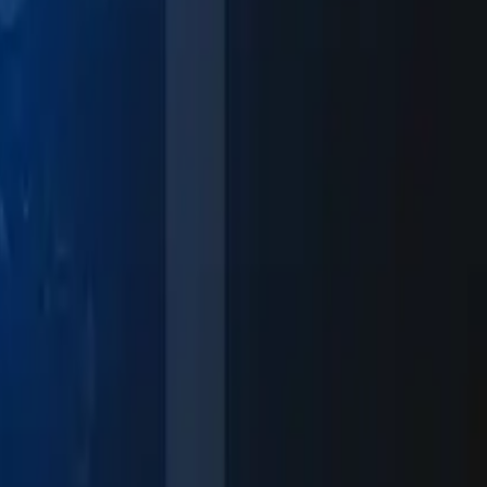
 ​​​ ​​​‍ ‌‌‍‌​​ ‌‍​ ‌‌‌‍​‌​‍ ‌​ ‌​​ ‌‍​ ​‌‌‍‌‌​‍ ‌​ ‍‌‌‍‌​​ ‌‍​ ‌‍​‍ ‌​ ‌ ‌‍‌‍‌‍​‌​ ​‌‌‍​ ‌‍​ ​ ​‌​ ​​‌‍‌‍​ ​ ‌‍​ ​ ​ ​‍‌‍‌ ‌​‌ ‍‌‌ ​​‌‍‌‌​ ‌‌ ​​‌ ​‍‌‍ ‌‍‌​‌ ‌‌‌‍​ ‌ ‌​​‍‌‍‌ ​​‌‍​‌‌ ‌​‌‍‍​​ ‌‌‍‌​‌‍‌‌‌ ​ ‌‍​ ‌ ​‍‌‍‍‌‌ ​​‌ ‌​‌‍‍‌‌‍ ‌‍ ‍​‍‌‌​ ‌‌‌​​‍‌‌ ‌‍‍ ‌‍‌‌‌ ‍‌​‍‌‌​ ​ ‌​‌​​‍‌‌​ ​ ‌​‌​​‍‌‌​ ​‍​ ​‍‌ ​​‌ ‌​​‍‌‌​ ​‍​ ​‍​‍‌‌​ ‌‌‌​‌​​‍ ‍‌ ‌‍‌‍​‌‌‍ ​‌ ‌‌‌‍‌‌​‍‌‍‌ ​​‌‍‌‌‌ ​‍‌ ​ ‌ ​​‌‍‌‌‌‍​ ‌ ‌​‌‍‍‌‌ ‌‍‌‍‌‌​ ‌‌ ​​‌ ‌‌‌‍​‍‌‍ ​‌‍‍‌‌ ​ ‌‍‍​‌‍‌‌‌‍‌​​‍​‍‌ ‌
​‍‌‍‌​​ ​‌​‍ ‌‌‍‌‌​ ​ ​ ‍‌​ ​‌​ ‍​​ ‌​​ ‍​​ ​​​ ‌‌‌‍‌‍‌‍‌​‌‍‌‍​‍‌‍‌ ‌​‌ ‍‌‌ ​​‌‍‌‌​ ‌‌ ​​‌ ​‍‌‍ ‌‍‌​‌ ‌‌‌‍​ ‌ ‌​​‍‌‍‌ ​​‌‍​‌‌ ‌​‌‍‍​​ ‌‌‍‌​‌‍‌‌‌ ​ ‌‍​ ‌ ​‍‌‍‍‌‌ ​​‌ ‌​‌‍‍‌‌‍ ‌‍ ‍​‍‌‌​ ‌‌‌​​‍‌‌ ‌‍‍ ‌‍‌‌‌ ‍‌​‍‌‌​ ​ ‌​‌​​‍‌‌​ ​ ‌​‌​​‍‌‌​ ​‍​ ​‍‌ ​​‌ ‌​​‍‌‌​ ​‍​ ​‍​‍‌‌​ ‌‌‌​‌​​‍ ‍‌ ‌‍‌‍​‌‌‍ ​‌ ‌‌‌‍‌‌​‍‌‍‌ ​​‌‍‌‌‌ ​‍‌ ​ ‌ ​​‌‍‌‌‌‍​ ‌ ‌​‌‍‍‌‌ ‌‍‌‍‌‌​ ‌‌ ​​‌ ‌‌‌‍​‍‌‍ ​‌‍‍‌‌ ​ ‌‍‍​‌‍‌‌‌‍‌​​‍​‍‌ ‌
​ ​‍ ‌​ ‍‌​ ​‌‌‍‌‍​ ​ ​‍ ‌​ ‌‌‌‍​ ​ ​​​ ‌‍‌‍​‍​ ‌ ‌‍​‌‌‍​‌​ ‌ ​ ‌​​ ‌​​ ​‌​‍‌‍‌ ‌​‌ ‍‌‌ ​​‌‍‌‌​ ‌‌ ​​‌ ​‍‌‍ ‌‍‌​‌ ‌‌‌‍​ ‌ ‌​​‍‌‍‌ ​​‌‍​‌‌ ‌​‌‍‍​​ ‌‌‍‌​‌‍‌‌‌ ​ ‌‍​ ‌ ​‍‌‍‍‌‌ ​​‌ ‌​‌‍‍‌‌‍ ‌‍ ‍​‍‌‌​ ‌‌‌​​‍‌‌ ‌‍‍ ‌‍‌‌‌ ‍‌​‍‌‌​ ​ ‌​‌​​‍‌‌​ ​ ‌​‌​​‍‌‌​ ​‍​ ​‍‌ ​​‌ ‌​​‍‌‌​ ​‍​ ​‍​‍‌‌​ ‌‌‌​‌​​‍ ‍‌ ‌‍‌‍​‌‌‍ ​‌ ‌‌‌‍‌‌​‍‌‍‌ ​​‌‍‌‌‌ ​‍‌ ​ ‌ ​​‌‍‌‌‌‍​ ‌ ‌​‌‍‍‌‌ ‌‍‌‍‌‌​ ‌‌ ​​‌ ‌‌‌‍​‍‌‍ ​‌‍‍‌‌ ​ ‌‍‍​‌‍‌‌‌‍‌​​‍​‍‌ ‌
​ ​‍ ‌​ ‌​​ ‌‌​ ‌‌​ ‌ ​‍ ‌​ ‍‌​ ​‍​ ‌‌​ ​‌​‍ ‌​ ‍‌‌‍​‌‌‍‌​​ ‍‌​ ​​‌‍‌​​ ‌‍​ ‌‌​ ​‌​ ​ ​ ‌​​ ​‌​‍‌‍‌ ‌​‌ ‍‌‌ ​​‌‍‌‌​ ‌‌ ​​‌ ​‍‌‍ ‌‍‌​‌ ‌‌‌‍​ ‌ ‌​​‍‌‍‌ ​​‌‍​‌‌ ‌​‌‍‍​​ ‌‌‍‌​‌‍‌‌‌ ​ ‌‍​ ‌ ​‍‌‍‍‌‌ ​​‌ ‌​‌‍‍‌‌‍ ‌‍ ‍​‍‌‌​ ‌‌‌​​‍‌‌ ‌‍‍ ‌‍‌‌‌ ‍‌​‍‌‌​ ​ ‌​‌​​‍‌‌​ ​ ‌​‌​​‍‌‌​ ​‍​ ​‍‌ ​​‌ ‌​​‍‌‌​ ​‍​ ​‍​‍‌‌​ ‌‌‌​‌​​‍ ‍‌ ‌‍‌‍​‌‌‍ ​‌ ‌‌‌‍‌‌​‍‌‍‌ ​​‌‍‌‌‌ ​‍‌ ​ ‌ ​​‌‍‌‌‌‍​ ‌ ‌​‌‍‍‌‌ ‌‍‌‍‌‌​ ‌‌ ​​‌ ‌‌‌‍​‍‌‍ ​‌‍‍‌‌ ​ ‌‍‍​‌‍‌‌‌‍‌​​‍​‍‌ ‌