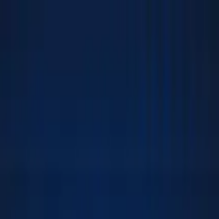
​‌‌‍​‍‌‍‌‌‌‍ ​​‍‌‌​ ‌‌‌​​‍‌‌ ‌‍‍ ‌‍‌‌‌ ‍‌​‍‌‌​ ​ ‌​‌​​‍‌‌​ ​ ‌​‌​​‍‌‌​ ​‍​ ​‍‌ ​​‌ ‌​​‍‌‌​ ​‍​ ​‍​‍‌‌​ ‌‌‌​‌​​‍ ‍‌ ‌‍‌‍​‌‌‍ ​‌ ‌‌‌‍‌‌​ ‌‍​‍‌‍​‌‌ ​ ‌‍‌‌‌‌‌‌‌ ​‍‌‍ ​​ ‌‌‍‍​‌ ‌​‌ ‌​‌ ​​‌ ​ ​‍‌‌​ ​ ‌​​‌​‍‌‌​ ​‍‌​‌‍​‍‌‌​ ​‍‌​‌‍‌‍​ ‌‍​ ‌‍ ‌‌ ‌​‌‍‌‌‌‍​ ‌‍ ‍‌‍ ‌‍ ​‌‍ ‌‍‌ ‌‍‍‌‌‍​‌​‍ ‍‌‍​ ‌‍ ‌‍ ‌​‍ ‍‌‍​‍‌ ​‍​‍‌‌​ ​‍‌​‌‍‌‍​‌‌‍‌​‌‍ ‌‌‍‍‌‌‍ ‍​‍‌‍‌‍‍‌‌‍‌​​ ‌‌‍ ‍‌‍​‌‌ ‌‍‌‍​‍‌‍​‌‌ ​‍​‍‌‍‌ ‌​‌ ‍‌‌ ​​‌‍‌‌​ ‌‌‍ ‍‌‍​‌‌ ‌‍‌‍​‍‌‍​‌‌ ​‍​‍‌‍‌ ​​‌‍​‌‌ ‌​‌‍‍​​ ‌‌‍ ‍‌‍​‌‌ ‌‍‌‍​‍‌‍​‌‌ ​‍‌​‍‌‌ ‌​‌‍‌‌‌‍ ‌‌ ​ ​‍‌‌​ ‌‌‌​​‍‌‌ ‌‍‍ ‌‍‌‌‌ ‍‌​‍‌‌​ ​ ‌​‌​​‍‌‌​ ​ ‌​‌​​‍‌‌​ ​‍​ ​‍‌‍‌‍​ ​​​ ‍​​ ​‌‌‍‌​​ ‌​‌‍​‌‌‍​‍​ ​‍​ ‌​‌‍​ ​ ‌ ​‍‌‌​ ​‍​ ​‍​‍‌‌​ ‌‌‌​‌​​‍ ‍‌‍ ​‌‍​‌‌‍​‍‌‍‌‌‌‍ ​​‍‌‌​ ‌‌‌​​‍‌‌ ‌‍‍ ‌‍‌‌‌ ‍‌​‍‌‌​ ​ ‌​‌​​‍‌‌​ ​ ‌​‌​​‍‌‌​ ​‍​ ​‍‌ ​​‌ ‌​​‍‌‌​ ​‍​ ​‍​‍‌‌​ ‌‌‌​‌​​‍ ‍‌ ‌‍‌‍​‌‌‍ ​‌ ‌‌‌‍‌‌​‍‌‍‌ ​​‌‍‌‌‌ ​‍‌ ​ ‌ ​​‌‍‌‌‌‍​ ‌ ‌​‌‍‍‌‌ ‌‍‌‍‌‌​ ‌‌ ​​‌ ‌‌‌‍​‍‌‍ ​‌‍‍‌‌ ​ ‌‍‍​‌‍‌‌‌‍‌​​‍​‍‌ ‌