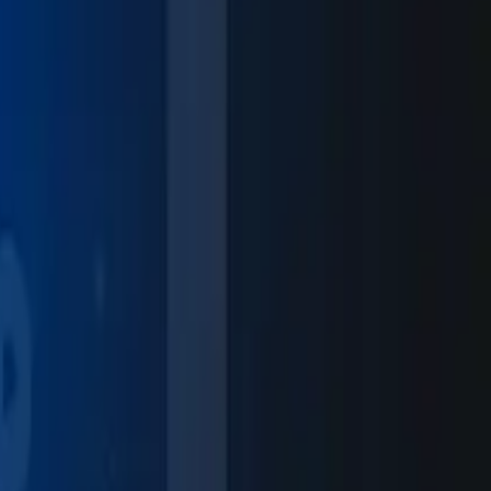
sa operação inclui: • Time comercial especializado no agro •
nologia, operação e negócio. Essa estrutura permite uma atuação
‌‌‌‍​ ‌‍‌​​ ‍‌‌‍​ ‌‍‌‌​ ​​‌‍​ ​ ​‌‌‍‌​‌‍‌‍​‍‌‌​ ​‍​ ​‍​‍‌‌​ ‌‌‌​‌​​‍ ‍‌‍‌​‌‍‌‌‌ ​ ‌‍​ ‌ ​‍‌‍‍‌‌ ​​‌ ‌​‌‍‍‌‌‍ ‌‍ ‍​‍‌‌​ ‌‌‌​​‍‌‌ ‌‍‍ ‌‍‌‌‌ ‍‌​‍‌‌​ ​ ‌​‌​​‍‌‌​ ​ ‌​‌​​‍‌‌​ ​‍​ ​‍‌ ​​‌ ‌​​‍‌‌​ ​‍​ ​‍​‍‌‌​ ‌‌‌​‌​​‍ ‍‌ ‌‍‌‍​‌‌‍ ​‌ ‌‌‌‍‌‌​‍‌‍‌ ​​‌‍‌‌‌ ​‍‌ ​ ‌ ​​‌‍‌‌‌‍​ ‌ ‌​‌‍‍‌‌ ‌‍‌‍‌‌​ ‌‌ ​​‌ ‌‌‌‍​‍‌‍ ​‌‍‍‌‌ ​ ‌‍‍​‌‍‌‌‌‍‌​​‍​‍‌ ‌