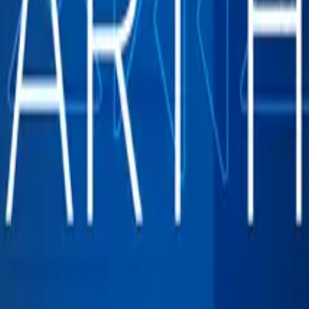
​ ‍​‌‍​‍​ ‌ ​ ‌ ​ ​‍​ ‌‍‌‍​ ‌‍​‍​ ‌​​ ​‌‌‍​‌​‍‌‍‌ ‌​‌ ‍‌‌ ​​‌‍‌‌​ ‌‌ ​ ‌‍‌‌‌‍‌ ‌‍ ‌‌‍‌‌‌‍ ‍‌ ‌​​‍‌‍‌ ​​‌‍​‌‌ ‌​‌‍‍​​ ‌‌‍​‍‌‍ ​‌‍ ‌‍​ ‌‍‍ ‌ ​ ​‍‌‌​ ‌‌‌​​‍‌‌ ‌‍‍ ‌‍‌‌‌ ‍‌​‍‌‌​ ​ ‌​‌​​‍‌‌​ ​ ‌​‌​​‍‌‌​ ​‍​ ​‍​ ‌​‌‍‌‌​ ‍​‌‍​‍​ ​‌​ ‍​‌‍‌‍​ ‌​​ ​‍​ ‌​​ ​ ‌‍‌‍​‍‌‌​ ​‍​ ​‍​‍‌‌​ ‌‌‌​‌​​‍ ‍‌ ‌​‌‍‍‌‌ ‌​‌‍ ​‌‍‌‌​‍‌‌​ ‌‌‌​​‍‌‌ ‌‍‍ ‌‍‌‌‌ ‍‌​‍‌‌​ ​ ‌​‌​​‍‌‌​ ​ ‌​‌​​‍‌‌​ ​‍​ ​‍‌ ​​‌ ‌​​‍‌‌​ ​‍​ ​‍​‍‌‌​ ‌‌‌​‌​​‍ ‍‌ ‌‍‌‍​‌‌‍ ​‌ ‌‌‌‍‌‌​‍‌‍‌ ​​‌‍‌‌‌ ​‍‌ ​ ‌ ​​‌‍‌‌‌‍​ ‌ ‌​‌‍‍‌‌ ‌‍‌‍‌‌​ ‌‌ ​​‌ ‌‌‌‍​‍‌‍ ​‌‍‍‌‌ ​ ‌‍‍​‌‍‌‌‌‍‌​​‍​‍‌ ‌
a de dados, sistemas de gestão e aplicações de apoio à venda e à oper
ade, ao mesmo tempo em que estrutura aplicações que suportam a operaç
‍ ‌ ‌​‌ ‍‌‌ ​​‌‍‌‌​ ‌‌ ​ ‌‍‌‌‌‍‌ ‌‍ ‌‌‍‌‌‌‍ ‍‌ ‌​​ ‍ ‌ ​​‌‍​‌‌ ‌​‌‍‍​​ ‌‌‍​‍‌‍ ​‌‍ ‌‍​ ‌‍‍ ‌ ​ ​‍‌‌​ ‌‌‌​​‍‌‌ ‌‍‍ ‌‍‌‌‌ ‍‌​‍‌‌​ ​ ‌​‌​​‍‌‌​ ​ ‌​‌​​‍‌‌​ ​‍​ ​‍​ ‌​‌‍‌‌​ ‍​‌‍​‍​ ​‌​ ‍​‌‍‌‍​ ‌​​ ​‍​ ‌​​ ​ ‌‍‌‍​‍‌‌​ ​‍​ ​‍​‍‌‌​ ‌‌‌​‌​​‍ ‍‌‍​ ‌‍ ‌‍ ‍‌ ‌​‌‍‌‌‌‍ ‍‌ ‌​​‍‌‌​ ‌‌‌​​‍‌‌ ‌‍‍ ‌‍‌‌‌ ‍‌​‍‌‌​ ​ ‌​‌​​‍‌‌​ ​ ‌​‌​​‍‌‌​ ​‍​ ​‍‌ ​​‌ ‌​​‍‌‌​ ​‍​ ​‍​‍‌‌​ ‌‌‌​‌​​‍ ‍‌ ‌‍‌‍​‌‌‍ ​‌ ‌‌‌‍‌‌​ ‌‍​‍‌‍​‌‌ ​ ‌‍‌‌‌‌‌‌‌ ​‍‌‍ ​​ ‌‌‍‍​‌ ‌​‌ ‌​‌ ​​‌ ​ ​‍‌‌​ ​ ‌​​‌​‍‌‌​ ​‍‌​‌‍​‍‌‌​ ​‍‌​‌‍‌‍​ ‌‍​ ‌‍ ‌‌ ‌​‌‍‌‌‌‍​ ‌‍ ‍‌‍ ‌‍ ​‌‍ ‌‍‌ ‌‍‍‌‌‍​‌​‍ ‍‌‍​ ‌‍ ‌‍ ‌​‍ ‍‌‍​‍‌ ​‍​‍‌‌​ ​‍‌​‌‍‌‍​‌‌‍‌​‌‍ ‌‌‍‍‌‌‍ ‍​‍‌‍‌‍‍‌‌‍‌​​ ‌​ ​‌​ ‌‌​ ​ ‌‍‌‍‌‍‌​​ ‌​​ ‌‌​ ​​​‍ ‌​ ‌​​ ‌​​ ‌‌​ ‌ ​‍ ‌​ ‌​‌‍‌‌​ ​ ​ ‍‌​‍ ‌​ ‍‌‌‍​‍​ ​‌​ ‌​​‍ ‌​ ‌​​ ‍​‌‍​‍​ ‌ ​ ‌ ​ ​‍​ ‌‍‌‍​ ‌‍​
a operação, a comercialização e a tomada de decisão. A CCM atua na ar
‍‌‌‌‍‌ ‌‍ ‌‌‍‌‌‌‍ ‍‌ ‌​​ ‍ ‌ ​​‌‍​‌‌ ‌​‌‍‍​​ ‌‌‍​‍‌‍ ​‌‍ ‌‍​ ‌‍‍ ‌ ​ ​‍‌‌​ ‌‌‌​​‍‌‌ ‌‍‍ ‌‍‌‌‌ ‍‌​‍‌‌​ ​ ‌​‌​​‍‌‌​ ​ ‌​‌​​‍‌‌​ ​‍​ ​‍‌‍‌‌‌‍​ ​ ​‌‌‍​‌‌‍​‍​ ​‍​ ‌ ​ ​​​ ‌ ​ ​​‌‍‌​​ ‌​​‍‌‌​ ​‍​ ​‍​‍‌‌​ ‌‌‌​‌​​‍ ‍‌‍​ ‌‍ ‌‍ ‍‌ ‌​‌‍‌‌‌‍ ‍‌ ‌​​‍‌‌​ ‌‌‌​​‍‌‌ ‌‍‍ ‌‍‌‌‌ ‍‌​‍‌‌​ ​ ‌​‌​​‍‌‌​ ​ ‌​‌​​‍‌‌​ ​‍​ ​‍‌ ​​‌ ‌​​‍‌‌​ ​‍​ ​‍​‍‌‌​ ‌‌‌​‌​​‍ ‍‌ ‌‍‌‍​‌‌‍ ​‌ ‌‌‌‍‌‌​ ‌‍​‍‌‍​‌‌ ​ ‌‍‌‌‌‌‌‌‌ ​‍‌‍ ​​ ‌‌‍‍​‌ ‌​‌ ‌​‌ ​​‌ ​ ​‍‌‌​ ​ ‌​​‌​‍‌‌​ ​‍‌​‌‍​‍‌‌​ ​‍‌​‌‍‌‍​ ‌‍​ ‌‍ ‌‌ ‌​‌‍‌‌‌‍​ ‌‍ ‍‌‍ ‌‍ ​‌‍ ‌‍‌ ‌‍‍‌‌‍​‌​‍ ‍‌‍​ ‌‍ ‌‍ ‌​‍ ‍‌‍​‍‌ ​‍​‍‌‌​ ​‍‌​‌‍‌‍​‌‌‍‌​‌‍ ‌‌‍‍‌‌‍ ‍​‍‌‍‌‍‍‌‌‍‌​​ ‌​ ​‌​ ‌‌​ ​ ‌‍‌‍‌‍‌​​ ‌​​ ‌‌​ ​​​‍ ‌​ ‌​​ ‌​​ ‌‌​ ‌ ​‍ ‌​ ‌​‌‍‌‌​ ​ ​ ‍‌​‍ ‌​ ‍‌‌‍​‍​ ​‌​ ‌​​‍ ‌​ ‌​​ ‍​‌‍​‍​ ‌ ​ ‌ ​ ​‍​ ‌‍‌‍​ ‌‍​‍​ ‌​​ ​‌‌‍​‌​‍‌‍‌ ‌​‌ ‍‌‌ ​​‌‍‌‌​ ‌‌ ​ ‌‍‌‌‌‍‌ 
colaboração corporativa, como o Workplace, estruturando ambientes que
Centralizar comunicação, documentos e fluxos de trabalho • Promover in
‌‍ ​‌‍‍‌‌ ​ ‌‍‍​‌‍‌‌‌‍‌​​‍​‍‌ ‌