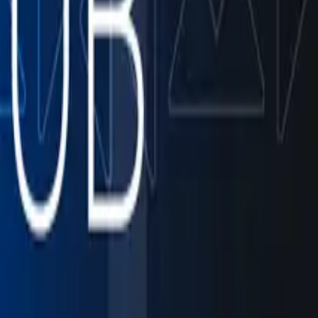
ação. A CCM apoia empresas do agronegócio na sustentação de
ão comercial e os processos internos. Atuamos de forma integrada em:
‍​ ‌​​ ​‌‌‍​‌​‍‌‍‌ ‌​‌ ‍‌‌ ​​‌‍‌‌​ ‌‌ ​ ‌‍‌‌‌‍‌ ‌‍ ‌‌‍‌‌‌‍ ‍‌ ‌​​‍‌‍‌ ​​‌‍​‌‌ ‌​‌‍‍​​ ‌‌‍​‍‌‍ ​‌‍ ‌‍​ ‌‍‍ ‌ ​ ​‍‌‌​ ‌‌‌​​‍‌‌ ‌‍‍ ‌‍‌‌‌ ‍‌​‍‌‌​ ​ ‌​‌​​‍‌‌​ ​ ‌​‌​​‍‌‌​ ​‍​ ​‍​ ‌​‌‍‌‌​ ‍​‌‍​‍​ ​‌​ ‍​‌‍‌‍​ ‌​​ ​‍​ ‌​​ ​ ‌‍‌‍​‍‌‌​ ​‍​ ​‍​‍‌‌​ ‌‌‌​‌​​‍ ‍‌‍​ ‌‍ ‌‍ ‍‌ ‌​‌‍‌‌‌‍ ‍‌ ‌​​‍‌‌​ ‌‌‌​​‍‌‌ ‌‍‍ ‌‍‌‌‌ ‍‌​‍‌‌​ ​ ‌​‌​​‍‌‌​ ​ ‌​‌​​‍‌‌​ ​‍​ ​‍‌ ​​‌ ‌​​‍‌‌​ ​‍​ ​‍​‍‌‌​ ‌‌‌​‌​​‍ ‍‌ ‌‍‌‍​‌‌‍ ​‌ ‌‌‌‍‌‌​‍‌‍‌ ​​‌‍‌‌‌ ​‍‌ ​ ‌ ​​‌‍‌‌‌‍​ ‌ ‌​‌‍‍‌‌ ‌‍‌‍‌‌​ ‌‌ ​​‌ ‌‌‌‍​‍‌‍ ​‌‍‍‌‌ ​ ‌‍‍​‌‍‌‌‌‍‌​​‍​‍‌ ‌
quitetura, implementação e sustentação de ambientes críticos,
‌‍ ‌‌‍‌‌‌‍ ‍‌ ‌​​‍‌‍‌ ​​‌‍​‌‌ ‌​‌‍‍​​ ‌‌‍​‍‌‍ ​‌‍ ‌‍​ ‌‍‍ ‌ ​ ​‍‌‌​ ‌‌‌​​‍‌‌ ‌‍‍ ‌‍‌‌‌ ‍‌​‍‌‌​ ​ ‌​‌​​‍‌‌​ ​ ‌​‌​​‍‌‌​ ​‍​ ​‍‌‍‌‌‌‍​ ​ ​‌‌‍​‌‌‍​‍​ ​‍​ ‌ ​ ​​​ ‌ ​ ​​‌‍‌​​ ‌​​‍‌‌​ ​‍​ ​‍​‍‌‌​ ‌‌‌​‌​​‍ ‍‌‍​ ‌‍ ‌‍ ‍‌ ‌​‌‍‌‌‌‍ ‍‌ ‌​​‍‌‌​ ‌‌‌​​‍‌‌ ‌‍‍ ‌‍‌‌‌ ‍‌​‍‌‌​ ​ ‌​‌​​‍‌‌​ ​ ‌​‌​​‍‌‌​ ​‍​ ​‍‌ ​​‌ ‌​​‍‌‌​ ​‍​ ​‍​‍‌‌​ ‌‌‌​‌​​‍ ‍‌ ‌‍‌‍​‌‌‍ ​‌ ‌‌‌‍‌‌​‍‌‍‌ ​​‌‍‌‌‌ ​‍‌ ​ ‌ ​​‌‍‌‌‌‍​ ‌ ‌​‌‍‍‌‌ ‌‍‌‍‌‌​ ‌‌ ​​‌ ‌‌‌‍​‍‌‍ ​‌‍‍‌‌ ​ ‌‍‍​‌‍‌‌‌‍‌​​‍​‍‌ ‌
 facilitam a comunicação, a organização do trabalho e a integração
tegração entre áreas e unidades • Aumentar produtividade e eficiência