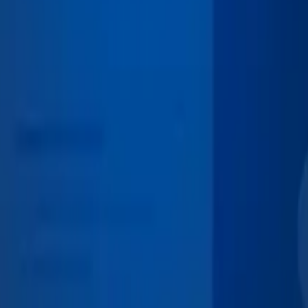
proximidade, agilidade e entendimento real das demandas do setor. Nos
linhada às particularidades do agronegócio • Visão integrada entre tec
 ‌‍‌‌‌ ‍‌​‍‌‌​ ​ ‌​‌​​‍‌‌​ ​ ‌​‌​​‍‌‌​ ​‍​ ​‍‌ ​​‌ ‌​​‍‌‌​ ​‍​ ​‍​‍‌‌​ ‌‌‌​‌​​‍ ‍‌ ‌‍‌‍​‌‌‍ ​‌ ‌‌‌‍‌‌​‍‌‍‌ ​​‌‍‌‌‌ ​‍‌ ​ ‌ ​​‌‍‌‌‌‍​ ‌ ‌​‌‍‍‌‌ ‌‍‌‍‌‌​ ‌‌ ​​‌ ‌‌‌‍​‍‌‍ ​‌‍‍‌‌ ​ ‌‍‍​‌‍‌‌‌‍‌​​‍​‍‌ ‌
‍‌‌ ‌‍‍ ‌‍‌‌‌ ‍‌​‍‌‌​ ​ ‌​‌​​‍‌‌​ ​ ‌​‌​​‍‌‌​ ​‍​ ​‍‌‍‌​​ ‌‌‌‍​ ‌‍‌​​ ‍‌‌‍​ ‌‍‌‌​ ​​‌‍​ ​ ​‌‌‍‌​‌‍‌‍​‍‌‌​ ​‍​ ​‍​‍‌‌​ ‌‌‌​‌​​‍ ‍‌‍‌​‌‍‌‌‌ ​ ‌‍​ ‌ ​‍‌‍‍‌‌ ​​‌ ‌​‌‍‍‌‌‍ ‌‍ ‍​‍‌‌​ ‌‌‌​​‍‌‌ ‌‍‍ ‌‍‌‌‌ ‍‌​‍‌‌​ ​ ‌​‌​​‍‌‌​ ​ ‌​‌​​‍‌‌​ ​‍​ ​‍‌ ​​‌ ‌​​‍‌‌​ ​‍​ ​‍​‍‌‌​ ‌‌‌​‌​​‍ ‍‌ ‌‍‌‍​‌‌‍ ​‌ ‌‌‌‍‌‌​ ‌‍​‍‌‍​‌‌ ​ ‌‍‌‌‌‌‌‌‌ ​‍‌‍ ​​ ‌‌‍‍​‌ ‌​‌ ‌​‌ ​​‌ ​ ​‍‌‌​ ​ ‌​​‌​‍‌‌​ ​‍‌​‌‍​‍‌‌​ ​‍‌​‌‍‌‍​ ‌‍​ ‌‍ ‌‌ ‌​‌‍‌‌‌‍​ ‌‍ ‍‌‍ ‌‍ ​‌‍ ‌‍‌ ‌‍‍‌‌‍​‌​‍ ‍‌‍​ ‌‍ ‌‍ ‌​‍ ‍‌‍​‍‌ ​‍​‍‌‌​ ​‍‌​‌‍‌‍​‌‌‍‌​‌‍ ‌‌‍‍‌‌‍ ‍​‍‌‍‌‍‍‌‌‍‌​​ ‌​ ​‌​ ‌‌​ ​ ‌‍‌‍‌‍‌​​ ‌​​ ‌‌​ ​​​‍ ‌​ ‌​​ ‌​​ ‌‌​ ‌ ​‍ ‌​ ‌​‌‍‌‌​ ​ ​ ‍‌​‍ ‌​ ‍‌‌‍​‍​ ​‌​ ‌​​‍ ‌​ ‌​​ ‍​‌‍​‍​ ‌ ​ ‌ ​ ​‍​ ‌‍‌‍​ ‌‍​‍​ ‌​​ ​‌‌‍​‌​‍‌‍‌ ‌​‌ ‍‌‌ ​​‌‍‌‌​ ‌‌ ​ ‌‍‌‌‌‍‌ ‌‍ ‌‌‍‌‌‌‍ ‍‌ ‌​​‍‌‍‌ ​​‌‍​‌‌ ‌​‌‍‍​​ ‌‌‍​‍‌‍ ​‌‍ ‌‍​ ‌‍‍ ‌ ​ ​‍‌‌​ ‌‌‌​​‍‌‌ ‌‍‍ ‌‍‌‌‌ ‍‌​‍‌‌​ ​ ‌​‌​​‍‌‌​ ​ ‌​‌​​‍‌‌​ ​‍​ ​‍‌‍‌​​ 
‌​ ‌ ​‍ ‌​ ‌​‌‍‌‌​ ​ ​ ‍‌​‍ ‌​ ‍‌‌‍​‍​ ​‌​ ‌​​‍ ‌​ ‌​​ ‍​‌‍​‍​ ‌ ​ ‌ ​ ​‍​ ‌‍‌‍​ ‌‍​‍​ ‌​​ ​‌‌‍​‌​‍‌‍‌ ‌​‌ ‍‌‌ ​​‌‍‌‌​ ‌‌ ​ ‌‍‌‌‌‍‌ ‌‍ ‌‌‍‌‌‌‍ ‍‌ ‌​​‍‌‍‌ ​​‌‍​‌‌ ‌​‌‍‍​​ ‌‌‍​‍‌‍ ​‌‍ ‌‍​ ‌‍‍ ‌ ​ ​‍‌‌​ ‌‌‌​​‍‌‌ ‌‍‍ ‌‍‌‌‌ ‍‌​‍‌‌​ ​ ‌​‌​​‍‌‌​ ​ ‌​‌​​‍‌‌​ ​‍​ ​‍​ ‌‌​ ​‌​ ‌ ​ ‍‌​ ​‌‌‍​‍​ ​ ​ ​‍‌‍‌‍​ ‍‌​ ‍​​ ‌‌​‍‌‌​ ​‍​ ​‍​‍‌‌​ ‌‌‌​‌​​‍ ‍‌ ‌​‌‍‍‌‌ ‌​‌‍ ​‌‍‌‌​‍‌‌​ ‌‌‌​​‍‌‌ ‌‍‍ ‌‍‌‌‌ ‍‌​‍‌‌​ ​ ‌​‌​​‍‌‌​ ​ ‌​‌​​‍‌‌​ ​‍​ ​‍‌ ​​‌ ‌​​‍‌‌​ ​‍​ ​‍​‍‌‌​ ‌‌‌​‌​​‍ ‍‌ ‌‍‌‍​‌‌‍ ​‌ ‌‌‌‍‌‌​‍‌‍‌ ​​‌‍‌‌‌ ​‍‌ ​ ‌ ​​‌‍‌‌‌‍​ ‌ ‌​‌‍‍‌‌ ‌‍‌‍‌‌​ ‌‌ ​​‌ ‌‌‌‍​‍‌‍ ​‌‍‍‌‌ ​ ‌‍‍​‌‍‌‌‌‍‌​​‍​‍‌ ‌
‌‌‍​‍‌‍ ​‌‍ ‌‍​ ‌‍‍ ‌ ​ ​‍‌‌​ ‌‌‌​​‍‌‌ ‌‍‍ ‌‍‌‌‌ ‍‌​‍‌‌​ ​ ‌​‌​​‍‌‌​ ​ ‌​‌​​‍‌‌​ ​‍​ ​‍​ ‌​​ ‍‌‌‍‌‌‌‍‌‍​ ‌ ​ ‌‌‌‍‌​‌‍​‍​ ‍​‌‍​ ​ ​‍​ ‍‌​‍‌‌​ ​‍​ ​‍​‍‌‌​ ‌‌‌​‌​​‍ ‍‌‍‌​‌‍‌‌‌ ​ ‌‍​ ‌ ​‍‌‍‍‌‌ ​​‌ ‌​‌‍‍‌‌‍ ‌‍ ‍​‍‌‌​ ‌‌‌​​‍‌‌ ‌‍‍ ‌‍‌‌‌ ‍‌​‍‌‌​ ​ ‌​‌​​‍‌‌​ ​ ‌​‌​​‍‌‌​ ​‍​ ​‍‌ ​​‌ ‌​​‍‌‌​ ​‍​ ​‍​‍‌‌​ ‌‌‌​‌​​‍ ‍‌ ‌‍‌‍​‌‌‍ ​‌ ‌‌‌‍‌‌​‍‌‍‌ ​​‌‍‌‌‌ ​‍‌ ​ ‌ ​​‌‍‌‌‌‍​ ‌ ‌​‌‍‍‌‌ ‌‍‌‍‌‌​ ‌‌ ​​‌ ‌‌‌‍​‍‌‍ ​‌‍‍‌‌ ​ ‌‍‍​‌‍‌‌‌‍‌​​‍​‍‌ ‌